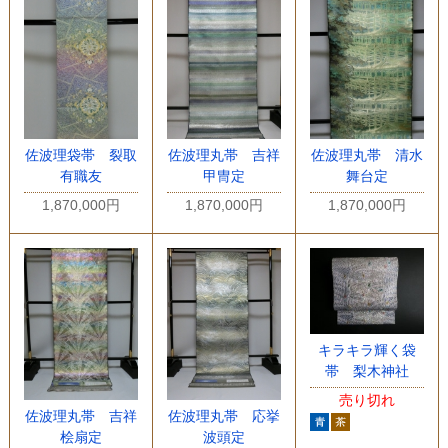
佐波理袋帯 裂取
佐波理丸帯 吉祥
佐波理丸帯 清水
有職友
甲冑定
舞台定
1,870,000円
1,870,000円
1,870,000円
キラキラ輝く袋
帯 梨木神社
売り切れ
佐波理丸帯 吉祥
佐波理丸帯 応挙
桧扇定
波頭定