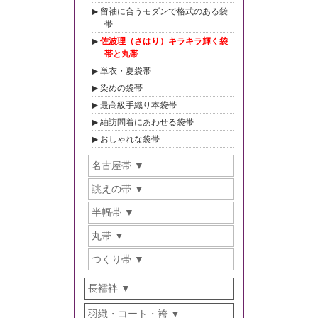
留袖に合うモダンで格式のある袋
帯
佐波理（さはり）キラキラ輝く袋
帯と丸帯
単衣・夏袋帯
染めの袋帯
最高級手織り本袋帯
紬訪問着にあわせる袋帯
おしゃれな袋帯
名古屋帯
誂えの帯
半幅帯
丸帯
つくり帯
長襦袢
羽織・コート・袴