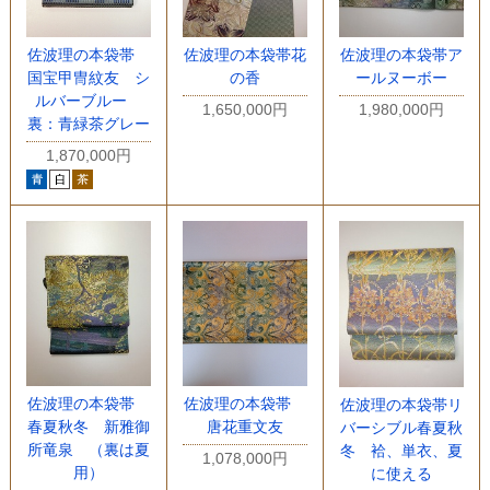
佐波理の本袋帯
佐波理の本袋帯花
佐波理の本袋帯ア
国宝甲冑紋友 シ
の香
ールヌーボー
ルバーブルー
1,650,000円
1,980,000円
裏：青緑茶グレー
1,870,000円
佐波理の本袋帯
佐波理の本袋帯
佐波理の本袋帯リ
春夏秋冬 新雅御
唐花重文友
バーシブル春夏秋
所竜泉 （裏は夏
冬 袷、単衣、夏
1,078,000円
用）
に使える