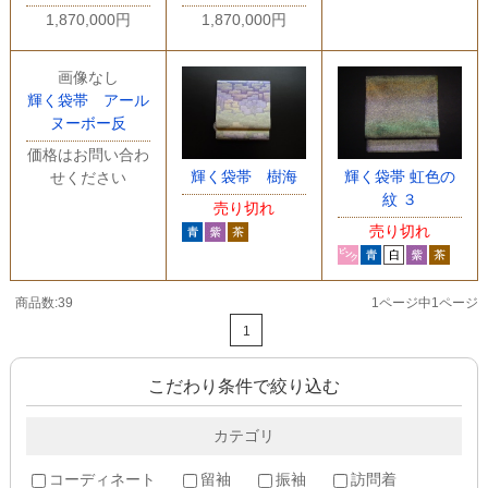
1,870,000円
1,870,000円
画像なし
輝く袋帯 アール
ヌーボー反
価格はお問い合わ
輝く袋帯 樹海
輝く袋帯 虹色の
せください
紋 ３
売り切れ
売り切れ
商品数:39
1ページ中1ページ
1
こだわり条件で絞り込む
カテゴリ
コーディネート
留袖
振袖
訪問着