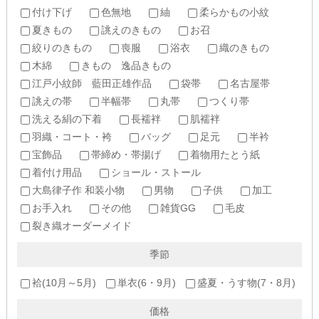
付け下げ
色無地
紬
柔らかもの小紋
夏きもの
誂えのきもの
お召
絞りのきもの
喪服
浴衣
織のきもの
木綿
きもの 逸品きもの
江戸小紋師 藍田正雄作品
袋帯
名古屋帯
誂えの帯
半幅帯
丸帯
つくり帯
洗える絹の下着
長襦袢
肌襦袢
羽織・コート・袴
バッグ
足元
半衿
宝飾品
帯締め・帯揚げ
着物用たとう紙
着付け用品
ショール・ストール
大島律子作 和装小物
男物
子供
加工
お手入れ
その他
雑貨GG
毛皮
裂き織オーダーメイド
季節
袷(10月～5月)
単衣(6・9月)
盛夏・うす物(7・8月)
価格