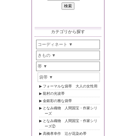
カテゴリから探す
コーディネート
きもの
帯
袋帯
フォーマルな袋帯 大人の女性用
龍村の光波帯
金銀彩の雅な袋帯
となみ織物 人間国宝・作家シリ
ーズ
となみ織物 人間国宝・作家シリ
ーズ②
高橋孝幸作 辻が花染め帯