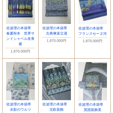
佐波理の本袋帯
佐波理の本袋帯
佐波理の本袋帯
春夏秋冬 世界サ
古典琳派立涌
フランスセーヌ河
ンドシャベル友青
1,870,000円
1,870,000円
紫
1,870,000円
佐波理の本袋帯
佐波理の本袋帯
佐波理の本袋帯
水影のワルツ
北欧装飾
英国装飾美