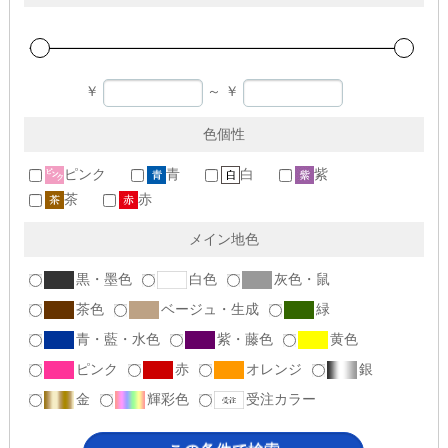
￥
～
￥
色個性
ピンク
青
白
紫
茶
赤
メイン地色
黒・墨色
白色
灰色・鼠
茶色
ベージュ・生成
緑
青・藍・水色
紫・藤色
黄色
ピンク
赤
オレンジ
銀
金
輝彩色
受注カラー