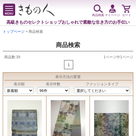
MENU
商品検索
マイページ
カート
高級きものセレクトショップ
おしゃれで素敵な生き方のお手伝い
トップページ
> 商品検索
商品検索
商品数:39
1ページ中1ページ
1
表示方法
の変更
表示順
表示件数
ファッションタイプ