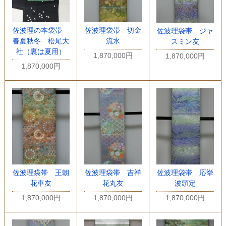
佐波理の本袋帯
佐波理袋帯 切金
佐波理袋帯 ジャ
春夏秋冬 松尾大
流水
スミン友
社（裏は夏用）
1,870,000円
1,870,000円
1,870,000円
佐波理袋帯 王朝
佐波理袋帯 吉祥
佐波理袋帯 応挙
花車友
花丸友
波頭定
1,870,000円
1,870,000円
1,870,000円