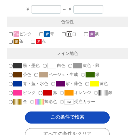
￥
～
￥
色個性
ピンク
青
白
紫
茶
赤
メイン地色
黒・墨色
白色
灰色・鼠
茶色
ベージュ・生成
緑
青・藍・水色
紫・藤色
黄色
ピンク
赤
オレンジ
銀
金
輝彩色
受注カラー