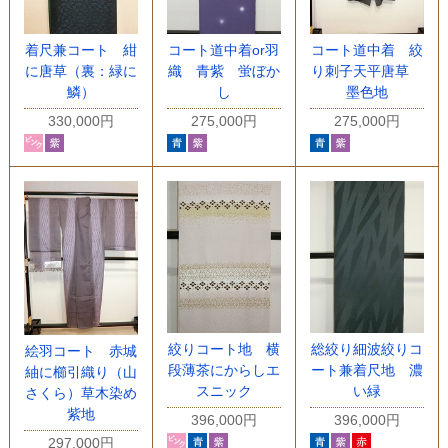
着尺兼コート 紺
コート道中着or羽
コート道中着 絞
に唐草（裏：緑に
織 青紫 蛍ぼか
り刺子天平唐草
鱗）
し
墨色地
330,000円
275,000円
275,000円
絞りコート地 横
総絞り細波絞りコ
絵羽コート 赤城
段薄茶にからしエ
ート兼着尺地 濃
紬に櫛引織り（山
スニック
い緑
さくら）草木染め
紫地
396,000円
396,000円
297,000円