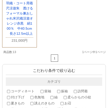
羽織・コート用着
尺涼遊朱 透ける
フォーマル兼おし
ゃれ米沢織涼遊オ
レンジ赤黒 絹1
00％ 中40.5cm
長さ12.5m以上
231,000円
商品数:13
1ページ中1ページ
1
こだわり条件で絞り込む
カテゴリ
コーディネート
留袖
振袖
訪問着
付け下げ
色無地
紬
柔らかもの小紋
夏きもの
誂えのきもの
お召