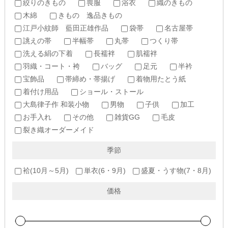
絞りのきもの
喪服
浴衣
織のきもの
木綿
きもの 逸品きもの
江戸小紋師 藍田正雄作品
袋帯
名古屋帯
誂えの帯
半幅帯
丸帯
つくり帯
洗える絹の下着
長襦袢
肌襦袢
羽織・コート・袴
バッグ
足元
半衿
宝飾品
帯締め・帯揚げ
着物用たとう紙
着付け用品
ショール・ストール
大島律子作 和装小物
男物
子供
加工
お手入れ
その他
雑貨GG
毛皮
裂き織オーダーメイド
季節
袷(10月～5月)
単衣(6・9月)
盛夏・うす物(7・8月)
価格