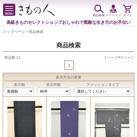
MENU
商品検索
マイページ
カート
高級きものセレクトショップ
おしゃれで素敵な生き方のお手伝い
トップページ
> 商品検索
商品検索
商品数:13
1ページ中1ページ
1
表示方法
の変更
表示順
表示件数
ファッションタイプ