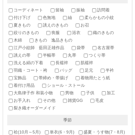
コーディネート
留袖
振袖
訪問着
付け下げ
色無地
紬
柔らかもの小紋
夏きもの
誂えのきもの
お召
絞りのきもの
喪服
浴衣
織のきもの
木綿
きもの 逸品きもの
江戸小紋師 藍田正雄作品
袋帯
名古屋帯
誂えの帯
半幅帯
丸帯
つくり帯
洗える絹の下着
長襦袢
肌襦袢
羽織・コート・袴
バッグ
足元
半衿
宝飾品
帯締め・帯揚げ
着物用たとう紙
着付け用品
ショール・ストール
大島律子作 和装小物
男物
子供
加工
お手入れ
その他
雑貨GG
毛皮
裂き織オーダーメイド
季節
袷(10月～5月)
単衣(6・9月)
盛夏・うす物(7・8月)