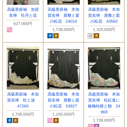
高級黒留袖 加賀
高級黒留袖 本加
高級黒留袖 本加
友禅 牡丹と堤
賀友禅 屋敷と庭
賀友禅 屋敷と庭
の松花 24010
の松花 43560
627,000円
1,738,000円
1,320,000円
高級黒留袖 本加
高級黒留袖 本加
高級黒留袖 本加
賀友禅 松と波
賀友禅 屋敷と庭
賀友禅 松紅葉に
47260
の松花 53827
椿梅桔梗と鶴 24
969
1,738,000円
1,100,000円
1,738,000円