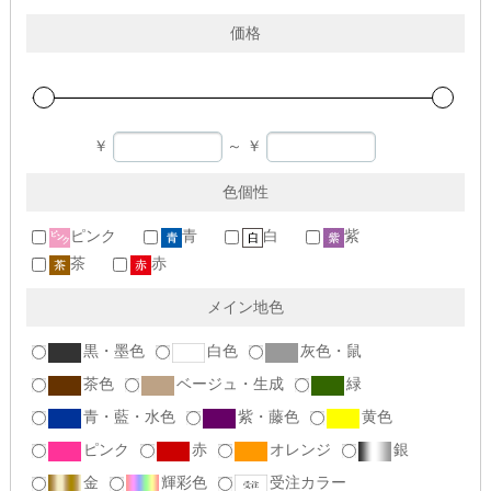
価格
￥
～
￥
色個性
ピンク
青
白
紫
茶
赤
メイン地色
黒・墨色
白色
灰色・鼠
茶色
ベージュ・生成
緑
青・藍・水色
紫・藤色
黄色
ピンク
赤
オレンジ
銀
金
輝彩色
受注カラー