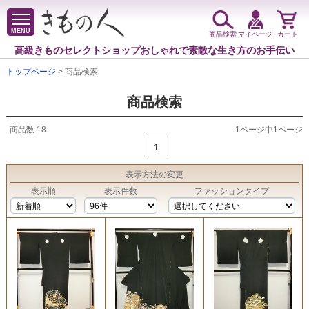
MENU
商品検索
マイページ
カート
高級きものセレクトショップ
おしゃれで素敵な生き方のお手伝い
トップページ
> 商品検索
商品検索
商品数:18
1ページ中1ページ
1
表示方法
の変更
表示順
表示件数
ファッションタイプ