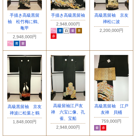
手描き高級黒留
手描き高級黒留袖
高級黒留袖 京友
袖 松竹梅に鶴、
禅松に波
2,948,000円
亀甲
2,200,000円
2,948,000円
高級留袖江戸友
高級黒留袖 江戸
高級黒留袖 京友
禅 六宝に像、孔
友禅 貝桶
禅波に松葉と鶴
雀、宝船
759,000円
1,848,000円
2,948,000円