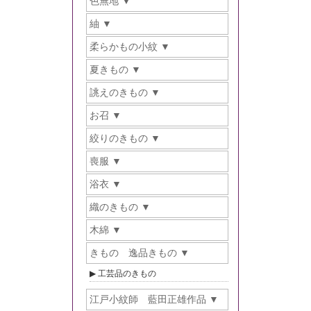
色無地
紬
柔らかもの小紋
夏きもの
誂えのきもの
お召
絞りのきもの
喪服
浴衣
織のきもの
木綿
きもの 逸品きもの
工芸品のきもの
江戸小紋師 藍田正雄作品