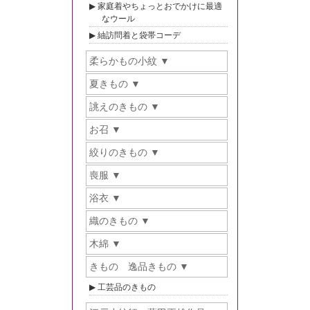
家庭着やちょっとおでかけに最適
なウール
紬訪問着と袋帯コーデ
柔らかもの小紋
夏きもの
誂えのきもの
お召
絞りのきもの
喪服
浴衣
織のきもの
木綿
きもの 逸品きもの
工芸品のきもの