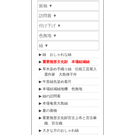
振袖
訪問着
付け下げ
色無地
紬
紬 おしゃれな紬
重要無形文化財 本場結城紬
草木染め手織り紬 伝統工芸展入
選作家 大島律子作
牛首紬先染め着尺
本場結城紬地機 色無地
紬の訪問着
本場奄美大島紬
夏の着物
重要無形文化財宮古上布と宮古麻
織、宮古織
大きな方のおしゃれ紬