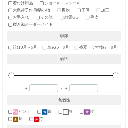
着付け用品
ショール・ストール
大島律子作 和装小物
男物
子供
加工
お手入れ
その他
雑貨GG
毛皮
裂き織オーダーメイド
季節
袷(10月～5月)
単衣(6・9月)
盛夏・うす物(7・8月)
価格
￥
～
￥
色個性
ピンク
青
白
紫
茶
赤