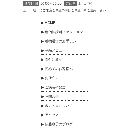
10:00～16:00
土･日･祝
営業時間
定休日
土･日･祝日にご来店ご希望の時はご希望日をご連絡下さい
HOME
色個性診断ファッション
着物選びのお手伝い
商品メニュー
着付け教室
初めてのお客様へ
お仕立て
ご決済や発送
お問合せ
きもの人について
アクセス
伊藤康子のブログ