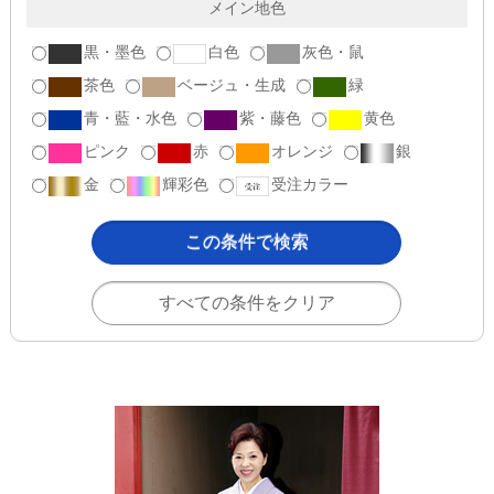
メイン地色
黒・墨色
白色
灰色・鼠
茶色
ベージュ・生成
緑
青・藍・水色
紫・藤色
黄色
ピンク
赤
オレンジ
銀
金
輝彩色
受注カラー