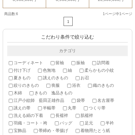
商品数:6
1ページ中1ページ
1
こだわり条件で絞り込む
カテゴリ
コーディネート
留袖
振袖
訪問着
付け下げ
色無地
紬
柔らかもの小紋
夏きもの
誂えのきもの
お召
絞りのきもの
喪服
浴衣
織のきもの
木綿
きもの 逸品きもの
江戸小紋師 藍田正雄作品
袋帯
名古屋帯
誂えの帯
半幅帯
丸帯
つくり帯
洗える絹の下着
長襦袢
肌襦袢
羽織・コート・袴
バッグ
足元
半衿
宝飾品
帯締め・帯揚げ
着物用たとう紙