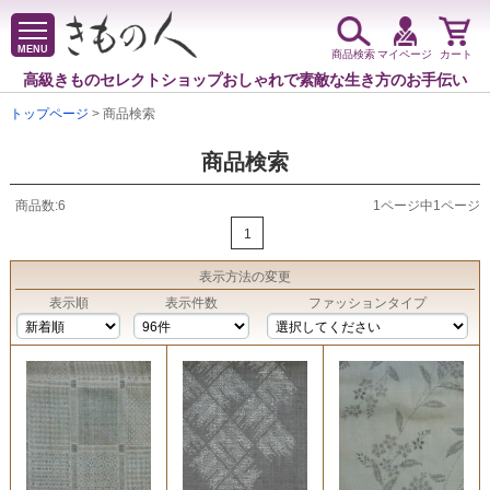
MENU
商品検索
マイページ
カート
高級きものセレクトショップ
おしゃれで素敵な生き方のお手伝い
トップページ
> 商品検索
商品検索
商品数:6
1ページ中1ページ
1
表示方法
の変更
表示順
表示件数
ファッションタイプ