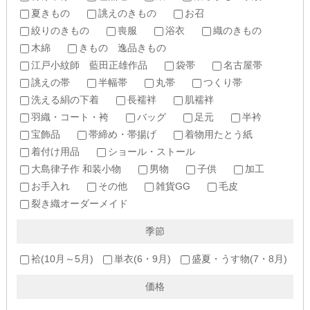
夏きもの
誂えのきもの
お召
絞りのきもの
喪服
浴衣
織のきもの
木綿
きもの 逸品きもの
江戸小紋師 藍田正雄作品
袋帯
名古屋帯
誂えの帯
半幅帯
丸帯
つくり帯
洗える絹の下着
長襦袢
肌襦袢
羽織・コート・袴
バッグ
足元
半衿
宝飾品
帯締め・帯揚げ
着物用たとう紙
着付け用品
ショール・ストール
大島律子作 和装小物
男物
子供
加工
お手入れ
その他
雑貨GG
毛皮
裂き織オーダーメイド
季節
袷(10月～5月)
単衣(6・9月)
盛夏・うす物(7・8月)
価格