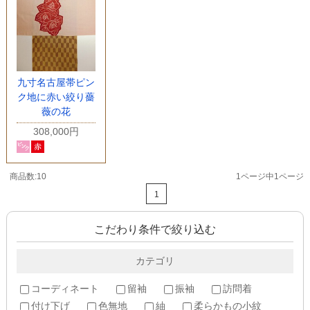
九寸名古屋帯ピン
ク地に赤い絞り薔
薇の花
308,000円
商品数:10
1ページ中1ページ
1
こだわり条件で絞り込む
カテゴリ
コーディネート
留袖
振袖
訪問着
付け下げ
色無地
紬
柔らかもの小紋