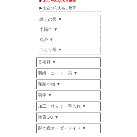
おしゃれな名古屋帯
おあつらえ名古屋帯
誂えの帯
半幅帯
丸帯
つくり帯
長襦袢
羽織・コート・袴
和装小物
男物
加工・仕立て・手入れ
雑貨GG
裂き織オーダーメイド