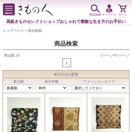
MENU
商品検索
マイページ
カート
高級きものセレクトショップ
おしゃれで素敵な生き方のお手伝い
トップページ
> 商品検索
商品検索
商品数:10
1ページ中1ページ
1
表示方法
の変更
表示順
表示件数
ファッションタイプ