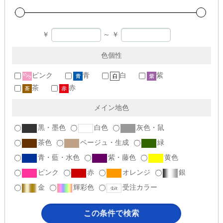
￥
～
￥
色個性
ピンク
青
白
紫
茶
赤
メイン地色
黒・墨色
白色
灰色・鼠
茶色
ベージュ・生成
緑
青・藍・水色
紫・藤色
黄色
ピンク
赤
オレンジ
銀
金
輝彩色
受注カラー