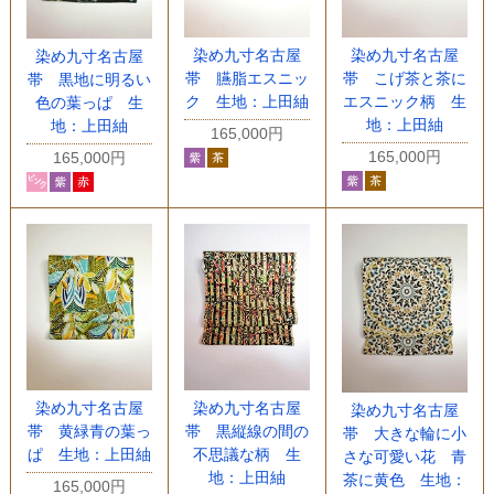
染め九寸名古屋
染め九寸名古屋
染め九寸名古屋
帯 こげ茶と茶に
帯 臙脂エスニッ
帯 黒地に明るい
エスニック柄 生
ク 生地：上田紬
色の葉っぱ 生
地：上田紬
地：上田紬
165,000円
165,000円
165,000円
染め九寸名古屋
染め九寸名古屋
染め九寸名古屋
帯 黄緑青の葉っ
帯 黒縦線の間の
帯 大きな輪に小
ぱ 生地：上田紬
不思議な柄 生
さな可愛い花 青
地：上田紬
茶に黄色 生地：
165,000円