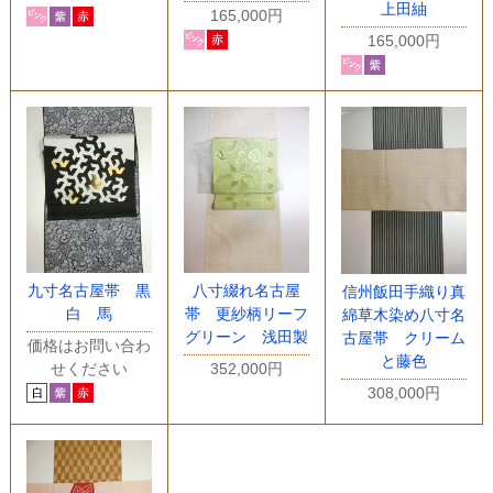
上田紬
165,000円
165,000円
九寸名古屋帯 黒
八寸綴れ名古屋
信州飯田手織り真
白 馬
帯 更紗柄リーフ
綿草木染め八寸名
グリーン 浅田製
古屋帯 クリーム
価格はお問い合わ
と藤色
せください
352,000円
308,000円