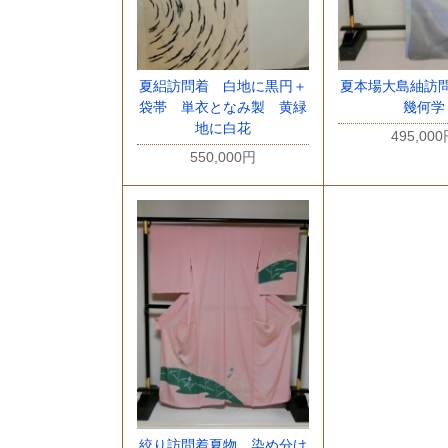
夏絽訪問着 白地に黒円＋
夏本場大島紬訪
袋帯 単衣となみ製 黄緑
幾何学
地に白花
495,00
550,000円
絞り訪問着夏物 染め分け