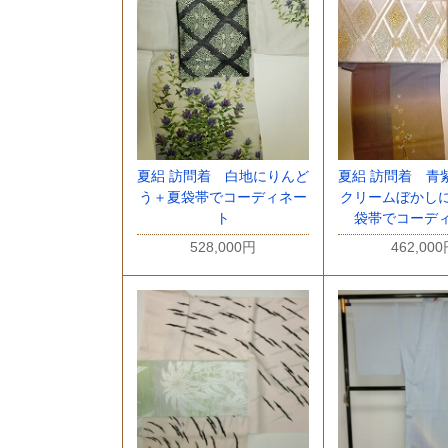
夏絽 訪問着 白地にりんど
夏絽 訪問着 青
う＋夏袋帯でコーディネー
クリームぼかし
ト
袋帯でコーデ
528,000円
462,00