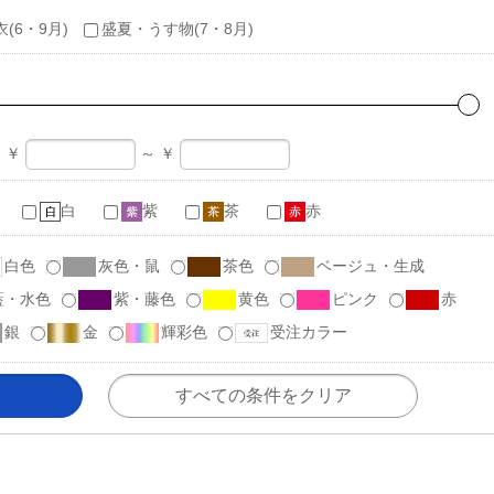
衣(6・9月)
盛夏・うす物(7・8月)
￥
～
￥
白
紫
茶
赤
白色
灰色・鼠
茶色
ベージュ・生成
藍・水色
紫・藤色
黄色
ピンク
赤
銀
金
輝彩色
受注カラー