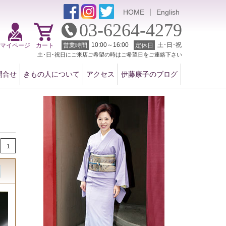
｜
HOME
English
03-6264-4279
10:00～16:00
土･日･祝
マイページ
カート
営業時間
定休日
土･日･祝日にご来店ご希望の時はご希望日をご連絡下さい
問合せ
きもの人について
アクセス
伊藤康子のブログ
1