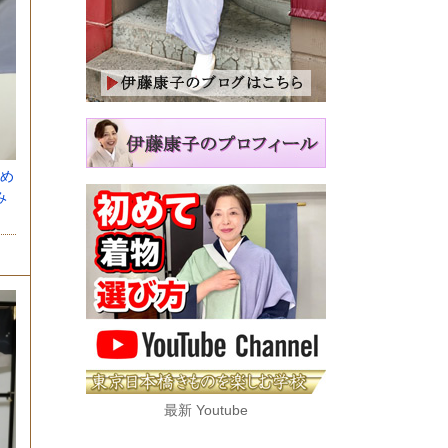
め
み
最新 Youtube