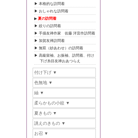
本格的な訪問着
おしゃれな訪問着
夏の訪問着
絞りの訪問着
手描友禅作家 佐藤 洋宜作訪問着
加賀友禅訪問着
無双（紗あわせ）の訪問着
高級留袖、お振袖、訪問着、付け
下げ糸目友禅おあつらえ
付け下げ
色無地
紬
柔らかもの小紋
夏きもの
誂えのきもの
お召