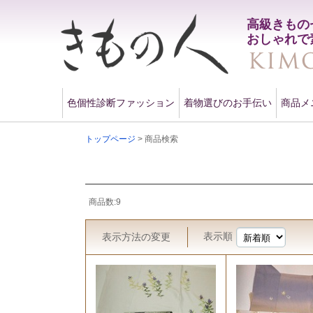
高級きもの
おしゃれで
色個性診断ファッション
着物選びのお手伝い
商品メ
トップページ
> 商品検索
商品数:9
表示順
表示方法
の変更