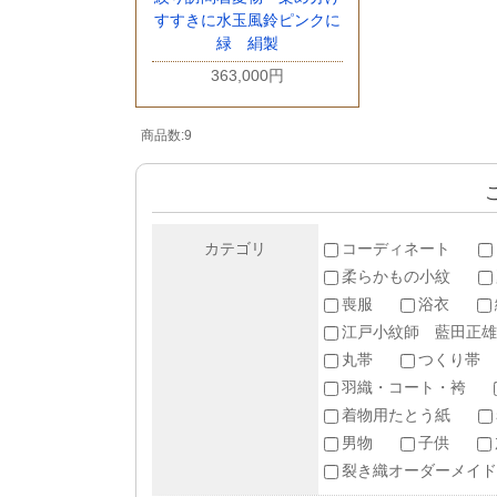
すすきに水玉風鈴ピンクに
緑 絹製
363,000円
商品数:9
カテゴリ
コーディネート
柔らかもの小紋
喪服
浴衣
江戸小紋師 藍田正雄
丸帯
つくり帯
羽織・コート・袴
着物用たとう紙
男物
子供
裂き織オーダーメイド