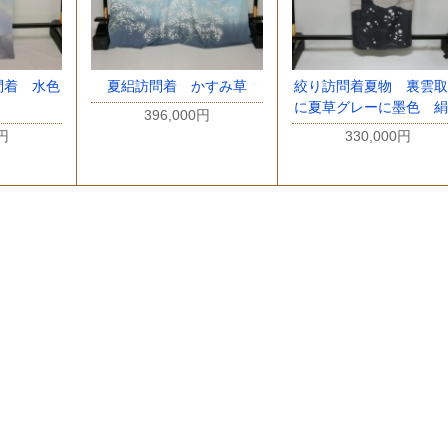
問着 水色
夏絽訪問着 かすみ草
絞り訪問着夏物 裏雲取
に夏草グレーに墨色 絹
396,000円
0円
330,000円