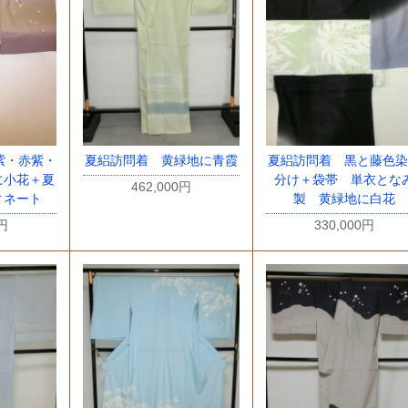
紫・赤紫・
夏絽訪問着 黄緑地に青霞
夏絽訪問着 黒と藤色染
に小花＋夏
分け＋袋帯 単衣とな
462,000円
ィネート
製 黄緑地に白花
0円
330,000円