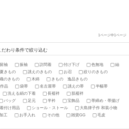
1ページ中1ページ
こだわり条件で絞り込む
留袖
振袖
訪問着
付け下げ
色無地
紬
夏きもの
誂えのきもの
お召
絞りのきもの
織のきもの
木綿
きもの 逸品きもの
作品
袋帯
名古屋帯
誂えの帯
半幅帯
洗える絹の下着
長襦袢
肌襦袢
バッグ
足元
半衿
宝飾品
帯締め・帯揚げ
着付け用品
ショール・ストール
大島律子作 和装小物
加工
お手入れ
その他
雑貨GG
毛皮