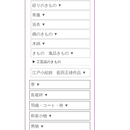
絞りのきもの
喪服
浴衣
織のきもの
木綿
きもの 逸品きもの
工芸品のきもの
江戸小紋師 藍田正雄作品
帯
長襦袢
羽織・コート・袴
和装小物
男物