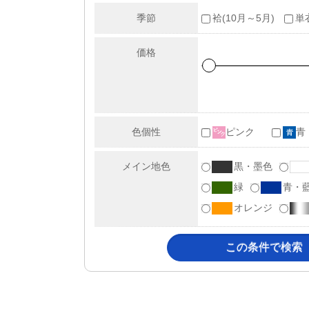
季節
袷(10月～5月)
単
価格
色個性
ピンク
青
メイン地色
黒・墨色
緑
青・
オレンジ