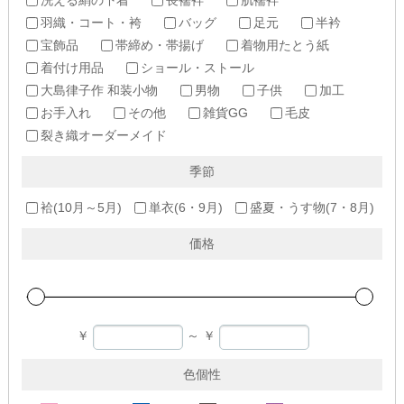
羽織・コート・袴
バッグ
足元
半衿
宝飾品
帯締め・帯揚げ
着物用たとう紙
着付け用品
ショール・ストール
大島律子作 和装小物
男物
子供
加工
お手入れ
その他
雑貨GG
毛皮
裂き織オーダーメイド
季節
袷(10月～5月)
単衣(6・9月)
盛夏・うす物(7・8月)
価格
￥
～
￥
色個性