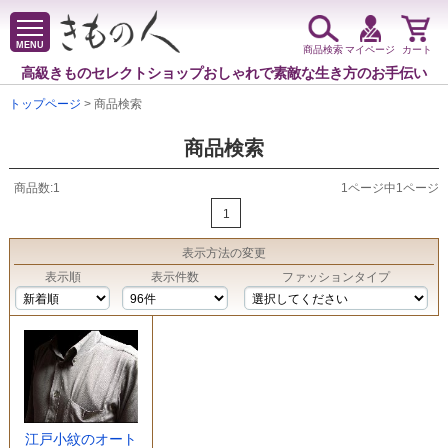
MENU
商品検索
マイページ
カート
高級きものセレクトショップ
おしゃれで素敵な生き方のお手伝い
トップページ
> 商品検索
商品検索
商品数:1
1ページ中1ページ
1
表示方法
の変更
表示順
表示件数
ファッションタイプ
江戸小紋のオート