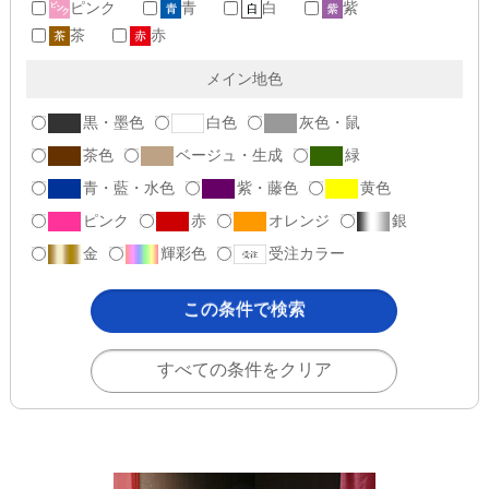
ピンク
青
白
紫
茶
赤
メイン地色
黒・墨色
白色
灰色・鼠
茶色
ベージュ・生成
緑
青・藍・水色
紫・藤色
黄色
ピンク
赤
オレンジ
銀
金
輝彩色
受注カラー