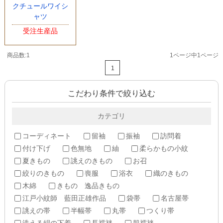
クチュールワイシ
ャツ
受注生産品
商品数:1
1ページ中1ページ
1
こだわり条件で絞り込む
カテゴリ
コーディネート
留袖
振袖
訪問着
付け下げ
色無地
紬
柔らかもの小紋
夏きもの
誂えのきもの
お召
絞りのきもの
喪服
浴衣
織のきもの
木綿
きもの 逸品きもの
江戸小紋師 藍田正雄作品
袋帯
名古屋帯
誂えの帯
半幅帯
丸帯
つくり帯
洗える絹の下着
長襦袢
肌襦袢