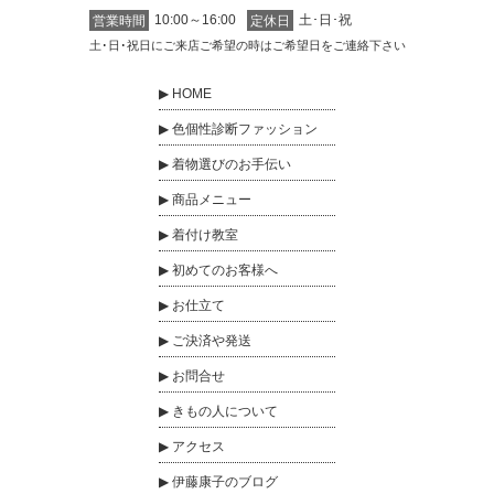
10:00～16:00
土･日･祝
営業時間
定休日
土･日･祝日にご来店ご希望の時はご希望日をご連絡下さい
HOME
色個性診断ファッション
着物選びのお手伝い
商品メニュー
着付け教室
初めてのお客様へ
お仕立て
ご決済や発送
お問合せ
きもの人について
アクセス
伊藤康子のブログ