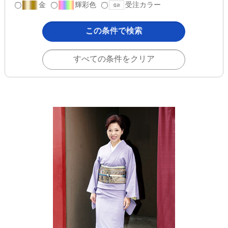
金
輝彩色
受注カラー