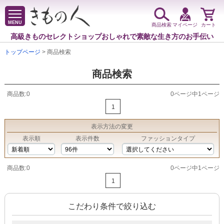
MENU
商品検索
マイページ
カート
高級きものセレクトショップ
おしゃれで素敵な生き方のお手伝い
トップページ
> 商品検索
商品検索
商品数:0
0ページ中1ページ
1
表示方法
の変更
表示順
表示件数
ファッションタイプ
商品数:0
0ページ中1ページ
1
こだわり条件で絞り込む