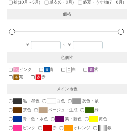
袷(10月～5月)
単衣(6・9月)
盛夏・うす物(7・8月)
価格
￥
～
￥
色個性
ピンク
青
白
紫
茶
赤
メイン地色
黒・墨色
白色
灰色・鼠
茶色
ベージュ・生成
緑
青・藍・水色
紫・藤色
黄色
ピンク
赤
オレンジ
銀