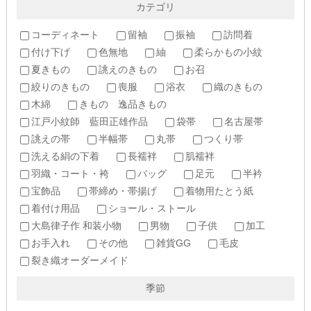
カテゴリ
コーディネート
留袖
振袖
訪問着
付け下げ
色無地
紬
柔らかもの小紋
夏きもの
誂えのきもの
お召
絞りのきもの
喪服
浴衣
織のきもの
木綿
きもの 逸品きもの
江戸小紋師 藍田正雄作品
袋帯
名古屋帯
誂えの帯
半幅帯
丸帯
つくり帯
洗える絹の下着
長襦袢
肌襦袢
羽織・コート・袴
バッグ
足元
半衿
宝飾品
帯締め・帯揚げ
着物用たとう紙
着付け用品
ショール・ストール
大島律子作 和装小物
男物
子供
加工
お手入れ
その他
雑貨GG
毛皮
裂き織オーダーメイド
季節