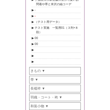
問着や帯と米沢の紬コーデ
-
-
（テスト用データ）
テスト実施 一覧用01（３列×８
段）
00
00
きもの
帯
長襦袢
羽織・コート・袴
和装小物