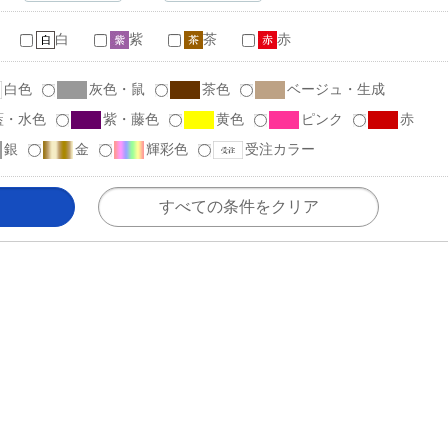
白
紫
茶
赤
白色
灰色・鼠
茶色
ベージュ・生成
藍・水色
紫・藤色
黄色
ピンク
赤
銀
金
輝彩色
受注カラー