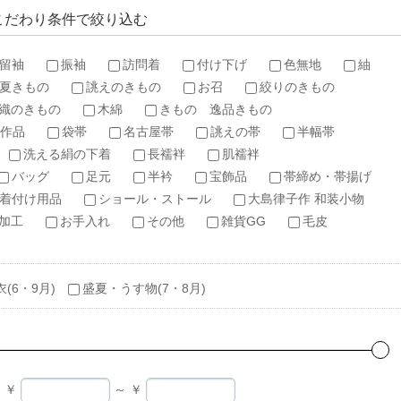
こだわり条件で絞り込む
留袖
振袖
訪問着
付け下げ
色無地
紬
夏きもの
誂えのきもの
お召
絞りのきもの
織のきもの
木綿
きもの 逸品きもの
作品
袋帯
名古屋帯
誂えの帯
半幅帯
洗える絹の下着
長襦袢
肌襦袢
バッグ
足元
半衿
宝飾品
帯締め・帯揚げ
着付け用品
ショール・ストール
大島律子作 和装小物
加工
お手入れ
その他
雑貨GG
毛皮
衣(6・9月)
盛夏・うす物(7・8月)
￥
～
￥