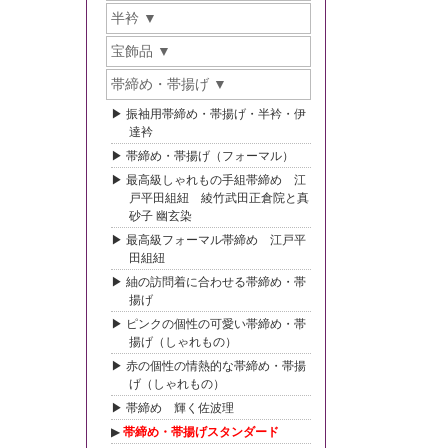
半衿
宝飾品
帯締め・帯揚げ
振袖用帯締め・帯揚げ・半衿・伊
達衿
帯締め・帯揚げ（フォーマル）
最高級しゃれもの手組帯締め 江
戸平田組紐 綾竹武田正倉院と真
砂子 幽玄染
最高級フォーマル帯締め 江戸平
田組紐
紬の訪問着に合わせる帯締め・帯
揚げ
ピンクの個性の可愛い帯締め・帯
揚げ（しゃれもの）
赤の個性の情熱的な帯締め・帯揚
げ（しゃれもの）
帯締め 輝く佐波理
帯締め・帯揚げスタンダード