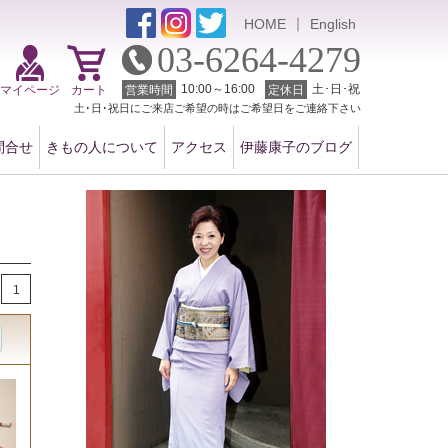
｜
HOME
English
03-6264-4279
10:00～16:00
土･日･祝
マイページ
カート
営業時間
定休日
土･日･祝日にご来店ご希望の時はご希望日をご連絡下さい
問合せ
きもの人について
アクセス
伊藤康子のブログ
1