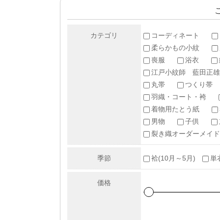
カテゴリ
コーディネート
柔らかもの小紋
喪服
浴衣
江戸小紋師 藍田正雄
丸帯
つくり帯
羽織・コート・袴
着物用たとう紙
男物
子供
裂き織オーダーメイド
季節
袷(10月～5月)
単
価格