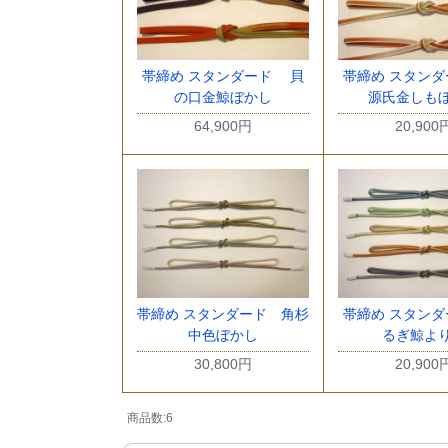
帯締め スタンダード 貝
帯締め スタン
の口金鯨ぼかし
源氏金しも
64,900円
20,900
帯締め スタンダード 角杉
帯締め スタン
中色ぼかし
るぎ鯨よ
30,800円
20,900
商品数:6