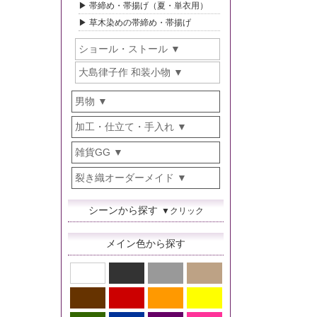
帯締め・帯揚げ（夏・単衣用）
草木染めの帯締め・帯揚げ
ショール・ストール
大島律子作 和装小物
男物
加工・仕立て・手入れ
雑貨GG
裂き織オーダーメイド
シーンから探す
▼クリック
メイン色から探す