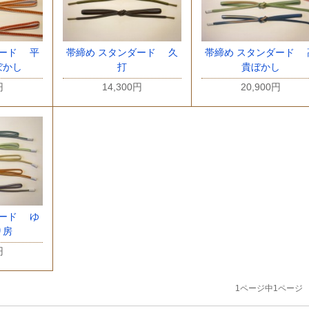
ダード 平
帯締め スタンダード 久
帯締め スタンダード 
ぼかし
打
貴ぼかし
円
14,300円
20,900円
ダード ゆ
り房
円
1ページ中1ページ