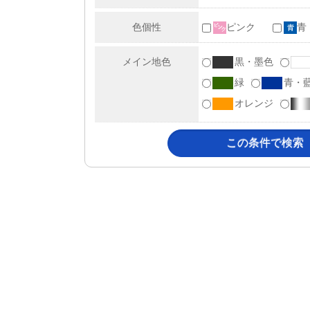
色個性
ピンク
青
メイン地色
黒・墨色
緑
青・
オレンジ