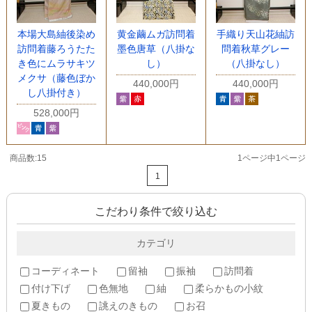
本場大島紬後染め
黄金繭ムガ訪問着
手織り天山花紬訪
訪問着藤ろうたた
墨色唐草（八掛な
問着秋草グレー
き色にムラサキツ
し）
（八掛なし）
メクサ（藤色ぼか
440,000円
440,000円
し八掛付き）
528,000円
商品数:15
1ページ中1ページ
1
こだわり条件で絞り込む
カテゴリ
コーディネート
留袖
振袖
訪問着
付け下げ
色無地
紬
柔らかもの小紋
夏きもの
誂えのきもの
お召