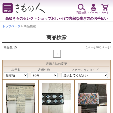
MENU
商品検索
マイページ
カート
高級きものセレクトショップ
おしゃれで素敵な生き方のお手伝い
トップページ
> 商品検索
商品検索
商品数:15
1ページ中1ページ
1
表示方法
の変更
表示順
表示件数
ファッションタイプ