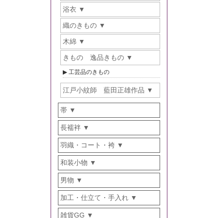
浴衣
織のきもの
木綿
きもの 逸品きもの
工芸品のきもの
江戸小紋師 藍田正雄作品
帯
長襦袢
羽織・コート・袴
和装小物
男物
加工・仕立て・手入れ
雑貨GG