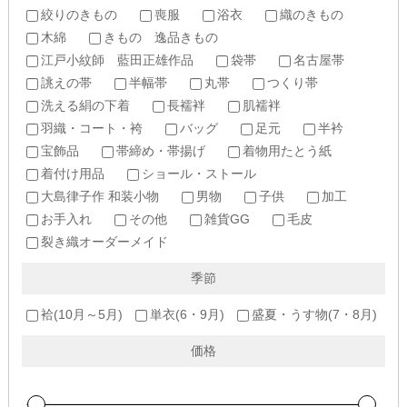
絞りのきもの
喪服
浴衣
織のきもの
木綿
きもの 逸品きもの
江戸小紋師 藍田正雄作品
袋帯
名古屋帯
誂えの帯
半幅帯
丸帯
つくり帯
洗える絹の下着
長襦袢
肌襦袢
羽織・コート・袴
バッグ
足元
半衿
宝飾品
帯締め・帯揚げ
着物用たとう紙
着付け用品
ショール・ストール
大島律子作 和装小物
男物
子供
加工
お手入れ
その他
雑貨GG
毛皮
裂き織オーダーメイド
季節
袷(10月～5月)
単衣(6・9月)
盛夏・うす物(7・8月)
価格