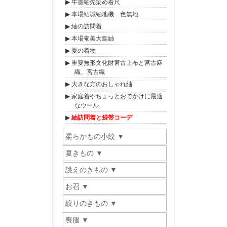
牛首紬先染め着尺
本場結城紬地機 色無地
紬の訪問着
本場奄美大島紬
夏の着物
重要無形文化財宮古上布と宮古麻
織、宮古織
大きな方のおしゃれ紬
家庭着やちょっとおでかけに最適
なウール
紬訪問着と袋帯コーデ
柔らかもの小紋
夏きもの
誂えのきもの
お召
絞りのきもの
喪服