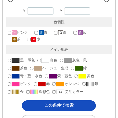
￥
～
￥
色個性
ピンク
青
白
紫
茶
赤
メイン地色
黒・墨色
白色
灰色・鼠
茶色
ベージュ・生成
緑
青・藍・水色
紫・藤色
黄色
ピンク
赤
オレンジ
銀
金
輝彩色
受注カラー