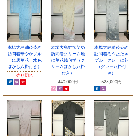
本場大島紬後染め
本場大島紬後染め
本場大島紬後染め
訪問着華やかブル
訪問着クリーム地
訪問着ろうたたき
ーに唐草花（水色
に草花幾何学（ク
ブルーグレーに花
ぼかし八掛付き）
リームぼかし八掛
（グレー八掛付
付き）
き）
売り切れ
440,000円
528,000円