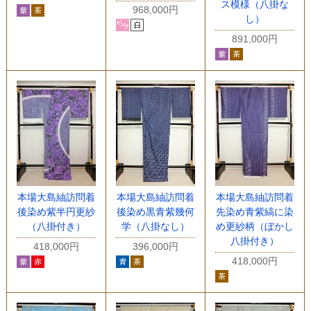
ス模様（八掛な
968,000円
し）
891,000円
本場大島紬訪問着
本場大島紬訪問着
本場大島紬訪問着
後染め紫半円更紗
後染め黒青紫幾何
先染め青紫縞に染
（八掛付き）
学（八掛なし）
め更紗柄（ぼかし
八掛付き）
418,000円
396,000円
418,000円