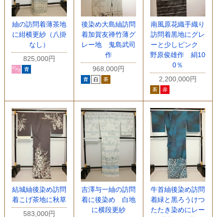
紬の訪問着薄茶地
後染め大島紬訪問
南風原花織手織り
に紺横更紗（八掛
着加賀友禅竹薄グ
訪問着黒地にグレ
なし）
レー地 鬼島武司
ーと少しピンク
作
野原俊雄作 絹10
825,000円
0％
968,000円
2,200,000円
結城紬後染め訪問
吉澤与一紬の訪問
牛首紬後染め訪問
着こげ茶地に秋草
着に後染め 白地
着緑と黒ろうけつ
に横段更紗
たたき染めにレー
583,000円