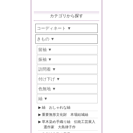
カテゴリから探す
コーディネート
きもの
留袖
振袖
訪問着
付け下げ
色無地
紬
紬 おしゃれな紬
重要無形文化財 本場結城紬
草木染め手織り紬 伝統工芸展入
選作家 大島律子作