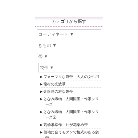
カテゴリから探す
コーディネート
きもの
帯
袋帯
フォーマルな袋帯 大人の女性用
龍村の光波帯
金銀彩の雅な袋帯
となみ織物 人間国宝・作家シリ
ーズ
となみ織物 人間国宝・作家シリ
ーズ②
高橋孝幸作 辻が花染め帯
留袖に合うモダンで格式のある袋
帯