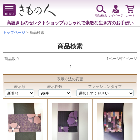
MENU
商品検索
マイページ
カート
高級きものセレクトショップ
おしゃれで素敵な生き方のお手伝い
トップページ
> 商品検索
商品検索
商品数:9
1ページ中1ページ
1
表示方法
の変更
表示順
表示件数
ファッションタイプ