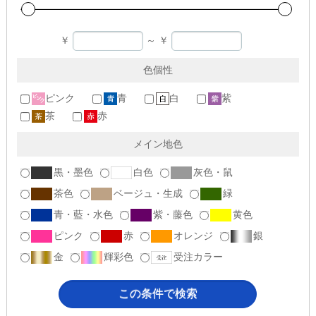
￥
～
￥
色個性
ピンク
青
白
紫
茶
赤
メイン地色
黒・墨色
白色
灰色・鼠
茶色
ベージュ・生成
緑
青・藍・水色
紫・藤色
黄色
ピンク
赤
オレンジ
銀
金
輝彩色
受注カラー