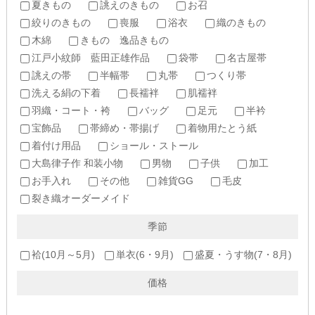
夏きもの
誂えのきもの
お召
絞りのきもの
喪服
浴衣
織のきもの
木綿
きもの 逸品きもの
江戸小紋師 藍田正雄作品
袋帯
名古屋帯
誂えの帯
半幅帯
丸帯
つくり帯
洗える絹の下着
長襦袢
肌襦袢
羽織・コート・袴
バッグ
足元
半衿
宝飾品
帯締め・帯揚げ
着物用たとう紙
着付け用品
ショール・ストール
大島律子作 和装小物
男物
子供
加工
お手入れ
その他
雑貨GG
毛皮
裂き織オーダーメイド
季節
袷(10月～5月)
単衣(6・9月)
盛夏・うす物(7・8月)
価格