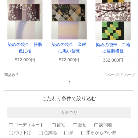
染めの袋帯 臙脂
染めの袋帯 金銀
染めの袋帯 白地
色に桜
に黒い薔薇
に臙脂模様
572,000円
572,000円
352,000円
商品数:9
1ページ中1ページ
1
こだわり条件で絞り込む
カテゴリ
コーディネート
留袖
振袖
訪問着
付け下げ
色無地
紬
柔らかもの小紋