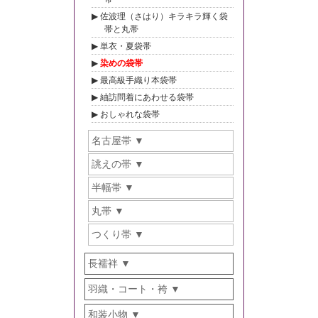
佐波理（さはり）キラキラ輝く袋
帯と丸帯
単衣・夏袋帯
染めの袋帯
最高級手織り本袋帯
紬訪問着にあわせる袋帯
おしゃれな袋帯
名古屋帯
誂えの帯
半幅帯
丸帯
つくり帯
長襦袢
羽織・コート・袴
和装小物