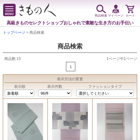
MENU
商品検索
マイページ
カート
高級きものセレクトショップ
おしゃれで素敵な生き方のお手伝い
トップページ
> 商品検索
商品検索
商品数:15
1ページ中1ページ
1
表示方法
の変更
表示順
表示件数
ファッションタイプ