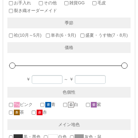
お手入れ
その他
雑貨GG
毛皮
裂き織オーダーメイド
季節
袷(10月～5月)
単衣(6・9月)
盛夏・うす物(7・8月)
価格
￥
～
￥
色個性
ピンク
青
白
紫
茶
赤
メイン地色
黒・墨色
白色
灰色・鼠