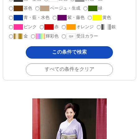
茶色
ベージュ・生成
緑
青・藍・水色
紫・藤色
黄色
ピンク
赤
オレンジ
銀
金
輝彩色
受注カラー