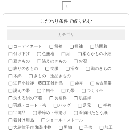
1
こだわり条件で絞り込む
カテゴリ
コーディネート
留袖
振袖
訪問着
付け下げ
色無地
紬
柔らかもの小紋
夏きもの
誂えのきもの
お召
絞りのきもの
喪服
浴衣
織のきもの
木綿
きもの 逸品きもの
江戸小紋師 藍田正雄作品
袋帯
名古屋帯
誂えの帯
半幅帯
丸帯
つくり帯
洗える絹の下着
長襦袢
肌襦袢
羽織・コート・袴
バッグ
足元
半衿
宝飾品
帯締め・帯揚げ
着物用たとう紙
着付け用品
ショール・ストール
大島律子作 和装小物
男物
子供
加工