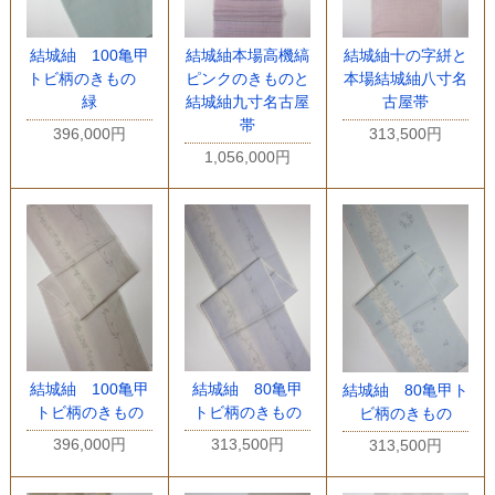
結城紬 100亀甲
結城紬本場高機縞
結城紬十の字絣と
トビ柄のきもの
ピンクのきものと
本場結城紬八寸名
緑
結城紬九寸名古屋
古屋帯
帯
396,000円
313,500円
1,056,000円
結城紬 100亀甲
結城紬 80亀甲
結城紬 80亀甲ト
トビ柄のきもの
トビ柄のきもの
ビ柄のきもの
396,000円
313,500円
313,500円