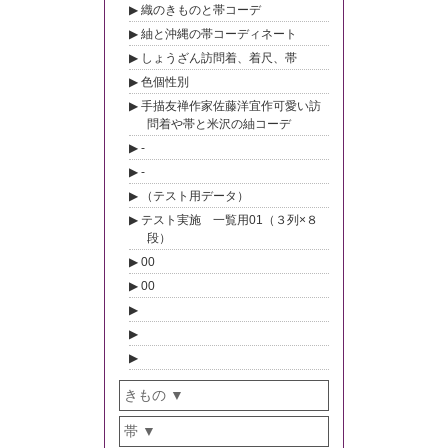
織のきものと帯コーデ
紬と沖縄の帯コーディネート
しょうざん訪問着、着尺、帯
色個性別
手描友禅作家佐藤洋宜作可愛い訪
問着や帯と米沢の紬コーデ
-
-
（テスト用データ）
テスト実施 一覧用01（３列×８
段）
00
00
きもの
帯