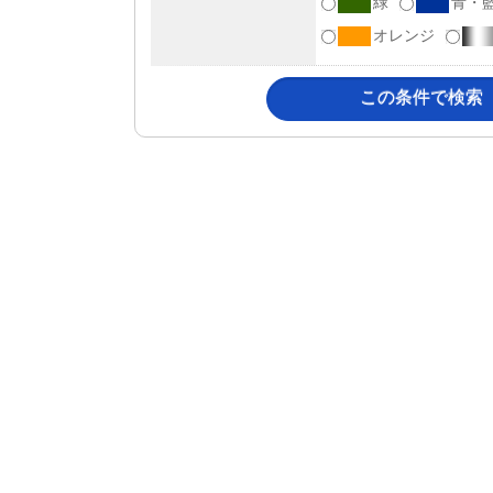
緑
青・
オレンジ