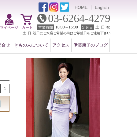
｜
HOME
English
03-6264-4279
10:00～16:00
土･日･祝
マイページ
カート
営業時間
定休日
土･日･祝日にご来店ご希望の時はご希望日をご連絡下さい
問合せ
きもの人について
アクセス
伊藤康子のブログ
1