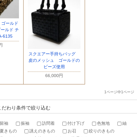
 ゴールド
ールド チ
-6135
0円
スクエアー手持ちバッグ
皮のメッシュ ゴールドの
ビーズ使用
66,000円
1ページ中1ページ
こだわり条件で絞り込む
留袖
振袖
訪問着
付け下げ
色無地
紬
夏きもの
誂えのきもの
お召
絞りのきもの