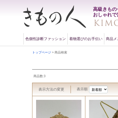
高級きもの
おしゃれで
色個性診断ファッション
着物選びのお手伝い
商品メ
トップページ
> 商品検索
商品数:3
表示順
表示方法
の変更