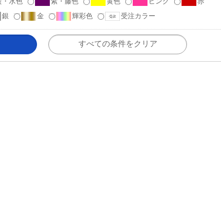
藍・水色
紫・藤色
黄色
ピンク
赤
銀
金
輝彩色
受注カラー