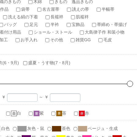
織のきもの
木綿
きもの 逸品きもの
作品
袋帯
名古屋帯
誂えの帯
半幅帯
洗える絹の下着
長襦袢
肌襦袢
バッグ
足元
半衿
宝飾品
帯締め・帯揚げ
着付け用品
ショール・ストール
大島律子作 和装小物
加工
お手入れ
その他
雑貨GG
毛皮
衣(6・9月)
盛夏・うす物(7・8月)
￥
～
￥
白
紫
茶
赤
白色
灰色・鼠
茶色
ベージュ・生成