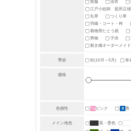
喪服
浴衣
江戸小紋師 藍田正雄
丸帯
つくり帯
羽織・コート・袴
着物用たとう紙
男物
子供
裂き織オーダーメイド
季節
袷(10月～5月)
単
価格
色個性
ピンク
青
メイン地色
黒・墨色