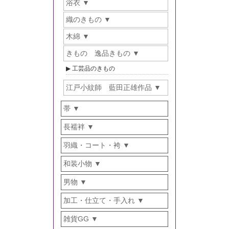
浴衣
織のきもの
木綿
きもの 逸品きもの
工芸品のきもの
江戸小紋師 藍田正雄作品
帯
長襦袢
羽織・コート・袴
和装小物
男物
加工・仕立て・手入れ
雑貨GG