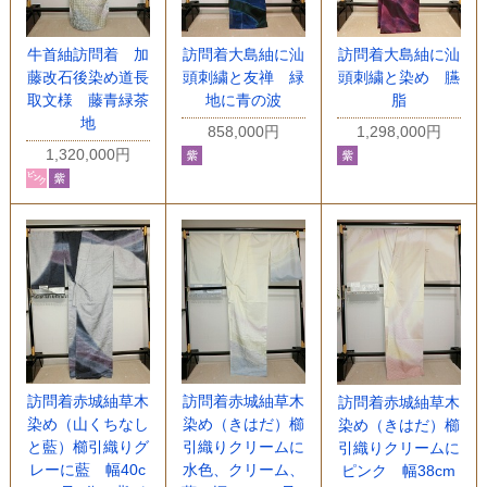
牛首紬訪問着 加
訪問着大島紬に汕
訪問着大島紬に汕
藤改石後染め道長
頭刺繍と友禅 緑
頭刺繍と染め 臙
取文様 藤青緑茶
地に青の波
脂
地
858,000円
1,298,000円
1,320,000円
訪問着赤城紬草木
訪問着赤城紬草木
訪問着赤城紬草木
染め（山くちなし
染め（きはだ）櫛
染め（きはだ）櫛
と藍）櫛引織りグ
引織りクリームに
引織りクリームに
レーに藍 幅40c
水色、クリーム、
ピンク 幅38cm