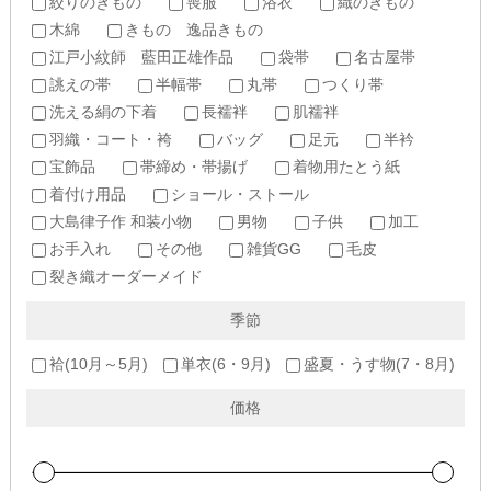
絞りのきもの
喪服
浴衣
織のきもの
木綿
きもの 逸品きもの
江戸小紋師 藍田正雄作品
袋帯
名古屋帯
誂えの帯
半幅帯
丸帯
つくり帯
洗える絹の下着
長襦袢
肌襦袢
羽織・コート・袴
バッグ
足元
半衿
宝飾品
帯締め・帯揚げ
着物用たとう紙
着付け用品
ショール・ストール
大島律子作 和装小物
男物
子供
加工
お手入れ
その他
雑貨GG
毛皮
裂き織オーダーメイド
季節
袷(10月～5月)
単衣(6・9月)
盛夏・うす物(7・8月)
価格