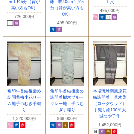
m１尺5分（背が
藤 幅40cm１尺5
１尺
高い方もOK）
分（背が高い方も
495,000円
OK）
726,000円
495,000円
角印牛首紬後染め
角印牛首紬後染め
本場琉球南風原花
訪問着梅小花リー
訪問着樹木ブルー
織訪問着 草木染
ム地手つむぎ手織
グレー地 手つむ
（ロッグウッド）
り
ぎ手織り
手織り絹100％大
城つや子作
1,320,000円
968,000円
1,452,000円