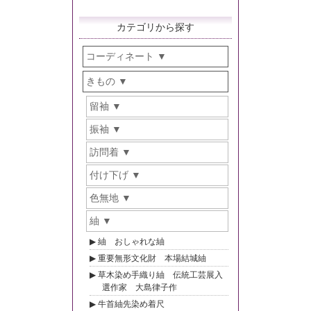
カテゴリから探す
コーディネート
きもの
留袖
振袖
訪問着
付け下げ
色無地
紬
紬 おしゃれな紬
重要無形文化財 本場結城紬
草木染め手織り紬 伝統工芸展入
選作家 大島律子作
牛首紬先染め着尺