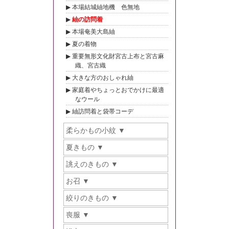
本場結城紬地機 色無地
紬の訪問着
本場奄美大島紬
夏の着物
重要無形文化財宮古上布と宮古麻
織、宮古織
大きな方のおしゃれ紬
家庭着やちょっとおでかけに最適
なウール
紬訪問着と袋帯コーデ
柔らかもの小紋
夏きもの
誂えのきもの
お召
絞りのきもの
喪服