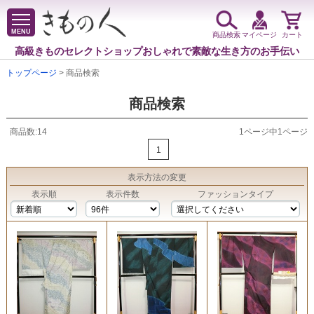
MENU
商品検索
マイページ
カート
高級きものセレクトショップ
おしゃれで素敵な生き方のお手伝い
トップページ
> 商品検索
商品検索
商品数:14
1ページ中1ページ
1
表示方法
の変更
表示順
表示件数
ファッションタイプ