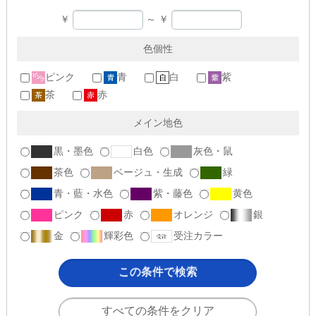
￥
～
￥
色個性
ピンク
青
白
紫
茶
赤
メイン地色
黒・墨色
白色
灰色・鼠
茶色
ベージュ・生成
緑
青・藍・水色
紫・藤色
黄色
ピンク
赤
オレンジ
銀
金
輝彩色
受注カラー