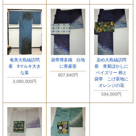
奄美大島紬訪問
袋帯博多織 白地
染め大島紬訪問
着 9マルキ大き
に青菱形
着 青紫ぼかしに
な葉
ペイズリー 柄と
807,840円
袋帯 こげ茶地に
3,080,000円
オレンジの花
594,000円