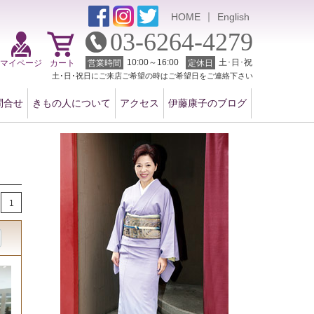
｜
HOME
English
03-6264-4279
10:00～16:00
土･日･祝
マイページ
カート
営業時間
定休日
土･日･祝日にご来店ご希望の時はご希望日をご連絡下さい
問合せ
きもの人について
アクセス
伊藤康子のブログ
1