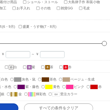
着付け用品
ショール・ストール
大島律子作 和装小物
加工
お手入れ
その他
雑貨GG
毛皮
衣(6・9月)
盛夏・うす物(7・8月)
￥
～
￥
白
紫
茶
赤
白色
灰色・鼠
茶色
ベージュ・生成
藍・水色
紫・藤色
黄色
ピンク
赤
銀
金
輝彩色
受注カラー