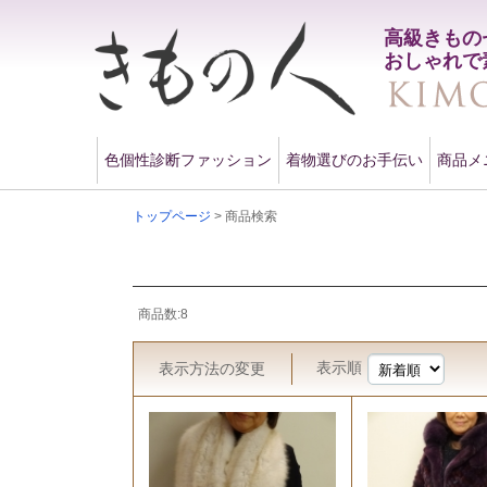
高級きもの
おしゃれで
色個性診断ファッション
着物選びのお手伝い
商品メ
トップページ
> 商品検索
商品数:8
表示順
表示方法
の変更