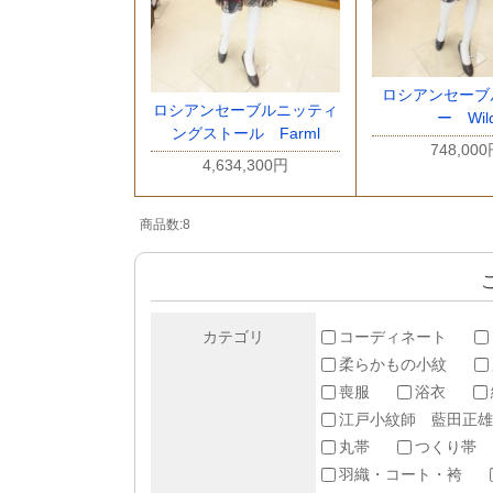
ロシアンセーブ
ロシアンセーブルニッティ
ー Wil
ングストール Farml
748,00
4,634,300円
商品数:8
カテゴリ
コーディネート
柔らかもの小紋
喪服
浴衣
江戸小紋師 藍田正雄
丸帯
つくり帯
羽織・コート・袴