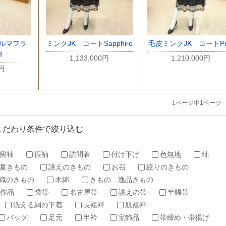
ルマフラ
ミンクJK コートSapphire
毛皮ミンクJK コートPi
d
1,133,000円
1,210,000円
0円
1ページ中1ページ
こだわり条件で絞り込む
留袖
振袖
訪問着
付け下げ
色無地
紬
夏きもの
誂えのきもの
お召
絞りのきもの
織のきもの
木綿
きもの 逸品きもの
作品
袋帯
名古屋帯
誂えの帯
半幅帯
洗える絹の下着
長襦袢
肌襦袢
バッグ
足元
半衿
宝飾品
帯締め・帯揚げ