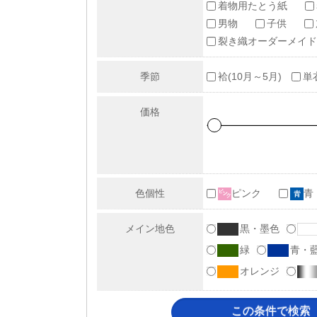
着物用たとう紙
男物
子供
裂き織オーダーメイド
季節
袷(10月～5月)
単
価格
色個性
ピンク
青
メイン地色
黒・墨色
緑
青・
オレンジ