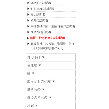
本格的な訪問着
おしゃれな訪問着
夏の訪問着
絞りの訪問着
手描友禅作家 佐藤 洋宜作訪問着
加賀友禅訪問着
無双（紗あわせ）の訪問着
高級留袖、お振袖、訪問着、付け
下げ糸目友禅おあつらえ
付け下げ
色無地
紬
柔らかもの小紋
夏きもの
誂えのきもの
お召