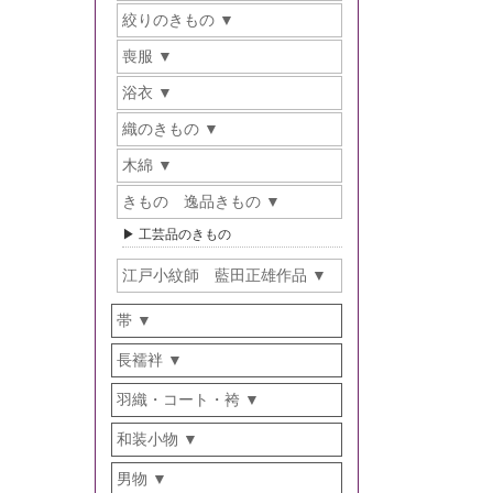
絞りのきもの
喪服
浴衣
織のきもの
木綿
きもの 逸品きもの
工芸品のきもの
江戸小紋師 藍田正雄作品
帯
長襦袢
羽織・コート・袴
和装小物
男物