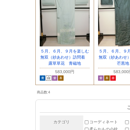
５月、６月、９月を楽しむ
５月、６月、９
無双（紗あわせ）訪問着
無双（紗あわせ
露草草花 青磁地
芒黒地
583,000円
583,00
商品数:4
カテゴリ
コーディネート
柔らかもの小紋