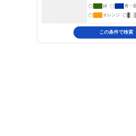
緑
青・
オレンジ