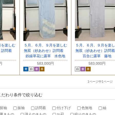
月を楽しむ
５月、６月、９月を楽しむ
５月、６月、９月を楽し
）訪問着
無双（紗あわせ）訪問着
無双（紗あわせ）訪問
鉄線草花に露草 水色地
百合に露草 藤地
0円
583,000円
583,000円
1ページ中1ページ
こだわり条件で絞り込む
留袖
振袖
訪問着
付け下げ
色無地
紬
夏きもの
誂えのきもの
お召
絞りのきもの