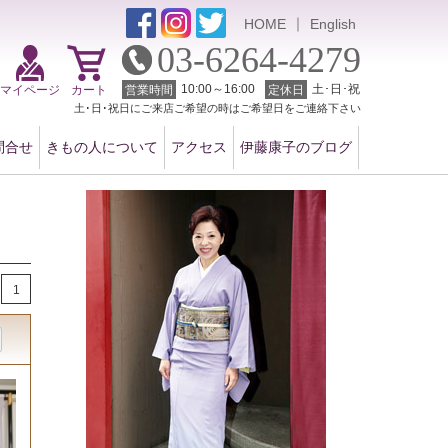
｜
HOME
English
03-6264-4279
10:00～16:00
土･日･祝
マイページ
カート
営業時間
定休日
土･日･祝日にご来店ご希望の時はご希望日をご連絡下さい
問合せ
きもの人について
アクセス
伊藤康子のブログ
1