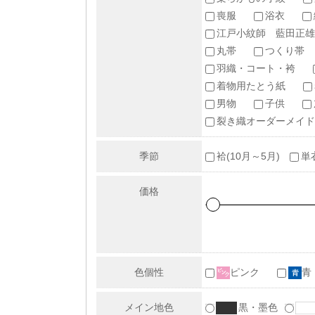
喪服
浴衣
江戸小紋師 藍田正雄
丸帯
つくり帯
羽織・コート・袴
着物用たとう紙
男物
子供
裂き織オーダーメイド
季節
袷(10月～5月)
単
価格
色個性
ピンク
青
メイン地色
黒・墨色