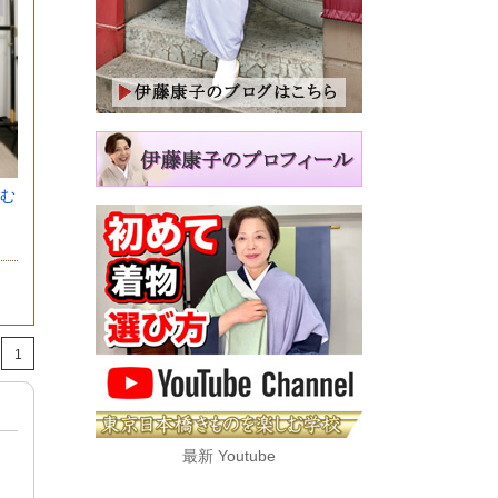
む
着
1
最新 Youtube