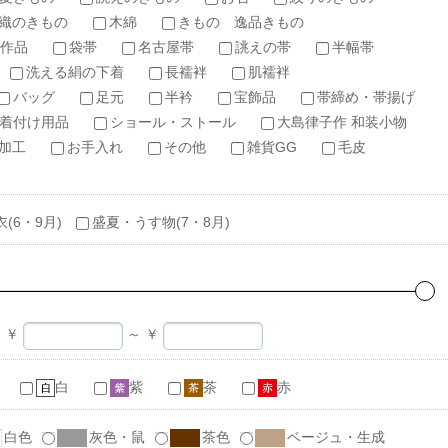
織のきもの
木綿
きもの 逸品きもの
作品
袋帯
名古屋帯
誂えの帯
半幅帯
洗える絹の下着
長襦袢
肌襦袢
バッグ
足元
半衿
宝飾品
帯締め・帯揚げ
着付け用品
ショール・ストール
大島律子作 和装小物
加工
お手入れ
その他
雑貨GG
毛皮
衣(6・9月)
盛夏・うす物(7・8月)
￥
～
￥
白
紫
茶
赤
白色
灰色・鼠
茶色
ベージュ・生成