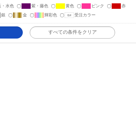
藍・水色
紫・藤色
黄色
ピンク
赤
銀
金
輝彩色
受注カラー