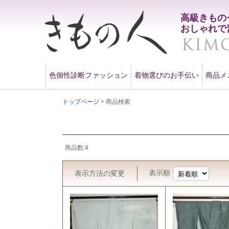
高級きもの
おしゃれで
色個性診断ファッション
着物選びのお手伝い
商品メ
トップページ
> 商品検索
商品数:4
表示順
表示方法
の変更