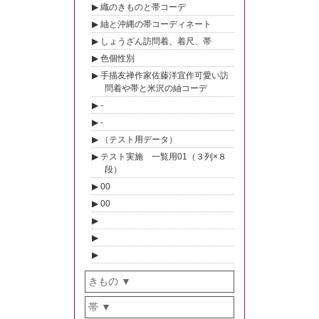
織のきものと帯コーデ
紬と沖縄の帯コーディネート
しょうざん訪問着、着尺、帯
色個性別
手描友禅作家佐藤洋宜作可愛い訪
問着や帯と米沢の紬コーデ
-
-
（テスト用データ）
テスト実施 一覧用01（３列×８
段）
00
00
きもの
帯