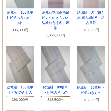
結城紬 100亀甲
結城紬本場高機縞
結城紬十の字絣と
トビ柄のきもの
ピンクのきものと
本場結城紬八寸名
緑
結城紬九寸名古屋
古屋帯
帯
396,000円
313,500円
1,056,000円
結城紬 100亀甲
結城紬 80亀甲
結城紬 80亀甲ト
トビ柄のきもの
トビ柄のきもの
ビ柄のきもの
396,000円
313,500円
313,500円