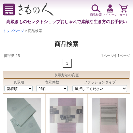
MENU
商品検索
マイページ
カート
高級きものセレクトショップ
おしゃれで素敵な生き方のお手伝い
トップページ
> 商品検索
商品検索
商品数:15
1ページ中1ページ
1
表示方法
の変更
表示順
表示件数
ファッションタイプ