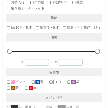
お手入れ
その他
雑貨GG
毛皮
裂き織オーダーメイド
季節
袷(10月～5月)
単衣(6・9月)
盛夏・うす物(7・8月)
価格
￥
～
￥
色個性
ピンク
青
白
紫
茶
赤
メイン地色
黒・墨色
白色
灰色・鼠