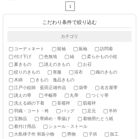
1
こだわり条件で絞り込む
カテゴリ
コーディネート
留袖
振袖
訪問着
付け下げ
色無地
紬
柔らかもの小紋
夏きもの
誂えのきもの
お召
絞りのきもの
喪服
浴衣
織のきもの
木綿
きもの 逸品きもの
江戸小紋師 藍田正雄作品
袋帯
名古屋帯
誂えの帯
半幅帯
丸帯
つくり帯
洗える絹の下着
長襦袢
肌襦袢
羽織・コート・袴
バッグ
足元
半衿
宝飾品
帯締め・帯揚げ
着物用たとう紙
着付け用品
ショール・ストール
大島律子作 和装小物
男物
子供
加工