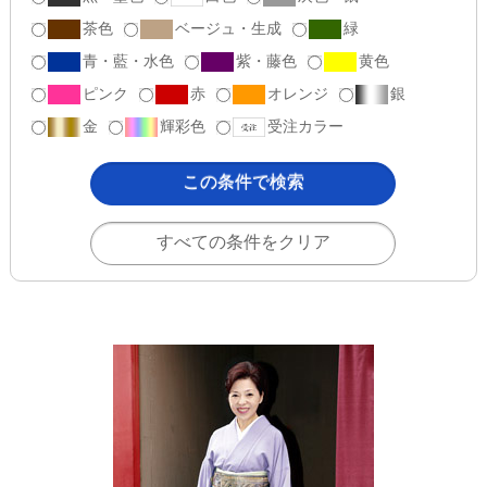
茶色
ベージュ・生成
緑
青・藍・水色
紫・藤色
黄色
ピンク
赤
オレンジ
銀
金
輝彩色
受注カラー