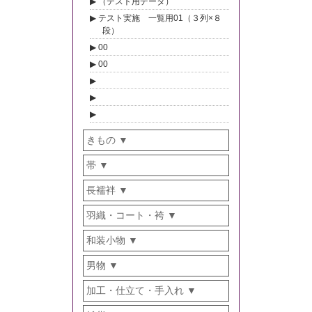
（テスト用データ）
テスト実施 一覧用01（３列×８
段）
00
00
きもの
帯
長襦袢
羽織・コート・袴
和装小物
男物
加工・仕立て・手入れ