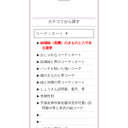
カテゴリから探す
コーディネート
結城紬（高機）のきものと八寸名
古屋帯
おしゃれなコーディネート
結城紬と帯のコーディネート
パンチが効いた強いコーデ
織のきものと帯コーデ
紬と沖縄の帯コーディネート
しょうざん訪問着、着尺、帯
色個性別
手描友禅作家佐藤洋宜作可愛い訪
問着や帯と米沢の紬コーデ
-
-