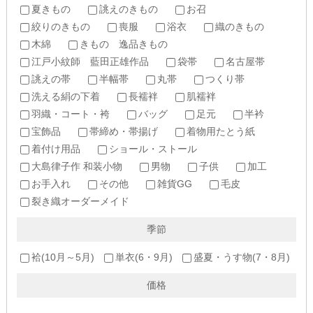
夏きもの
誂えのきもの
お召
絞りのきもの
喪服
浴衣
織のきもの
木綿
きもの 逸品きもの
江戸小紋師 藍田正雄作品
袋帯
名古屋帯
誂えの帯
半幅帯
丸帯
つくり帯
洗える絹の下着
長襦袢
肌襦袢
羽織・コート・袴
バッグ
足元
半衿
宝飾品
帯締め・帯揚げ
着物用たとう紙
着付け用品
ショール・ストール
大島律子作 和装小物
男物
子供
加工
お手入れ
その他
雑貨GG
毛皮
裂き織オーダーメイド
季節
袷(10月～5月)
単衣(6・9月)
盛夏・うす物(7・8月)
価格