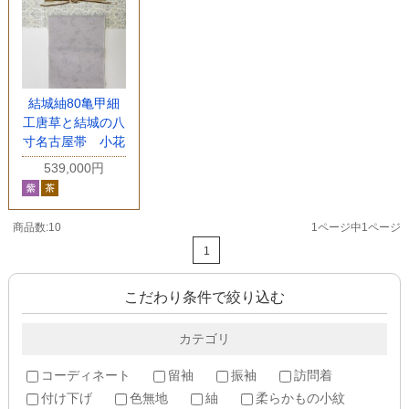
結城紬80亀甲細
工唐草と結城の八
寸名古屋帯 小花
539,000円
商品数:10
1ページ中1ページ
1
こだわり条件で絞り込む
カテゴリ
コーディネート
留袖
振袖
訪問着
付け下げ
色無地
紬
柔らかもの小紋