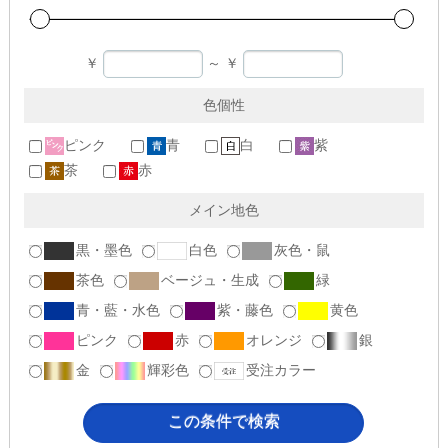
￥
～
￥
色個性
ピンク
青
白
紫
茶
赤
メイン地色
黒・墨色
白色
灰色・鼠
茶色
ベージュ・生成
緑
青・藍・水色
紫・藤色
黄色
ピンク
赤
オレンジ
銀
金
輝彩色
受注カラー