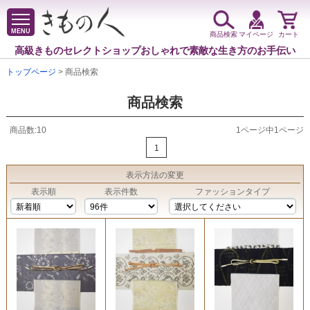
MENU
商品検索
マイページ
カート
高級きものセレクトショップ
おしゃれで素敵な生き方のお手伝い
トップページ
> 商品検索
商品検索
商品数:10
1ページ中1ページ
1
表示方法
の変更
表示順
表示件数
ファッションタイプ