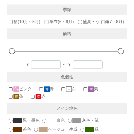
季節
袷(10月～5月)
単衣(6・9月)
盛夏・うす物(7・8月)
価格
￥
～
￥
色個性
ピンク
青
白
紫
茶
赤
メイン地色
黒・墨色
白色
灰色・鼠
茶色
ベージュ・生成
緑