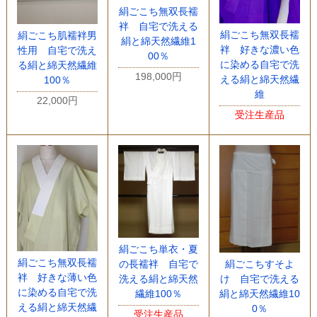
絹ごこち無双長襦
袢 自宅で洗える
絹ごこち無双長襦
絹ごこち肌襦袢男
絹と綿天然繊維1
袢 好きな濃い色
性用 自宅で洗え
00％
に染める自宅で洗
る絹と綿天然繊維
198,000円
える絹と綿天然繊
100％
維
22,000円
受注生産品
絹ごこち単衣・夏
絹ごこち無双長襦
絹ごこちすそよ
の長襦袢 自宅で
袢 好きな薄い色
け 自宅で洗える
洗える絹と綿天然
に染める自宅で洗
絹と綿天然繊維10
繊維100％
える絹と綿天然繊
0％
受注生産品