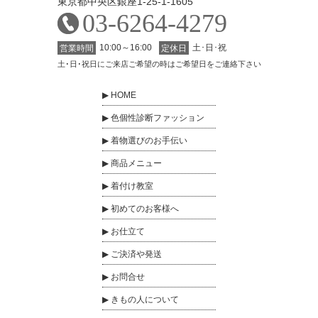
東京都中央区銀座1-25-1-1605
03-6264-4279
10:00～16:00
土･日･祝
営業時間
定休日
土･日･祝日にご来店ご希望の時はご希望日をご連絡下さい
HOME
色個性診断ファッション
着物選びのお手伝い
商品メニュー
着付け教室
初めてのお客様へ
お仕立て
ご決済や発送
お問合せ
きもの人について