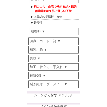
絹ごこち 自宅で洗える絹と綿天
然繊維100％肌に優しい下着
上質絹の長襦袢 女物
長襦袢
肌襦袢
羽織・コート・袴
和装小物
男物
加工・仕立て・手入れ
雑貨GG
裂き織オーダーメイド
シーンから探す
▼クリック
メイン色から探す