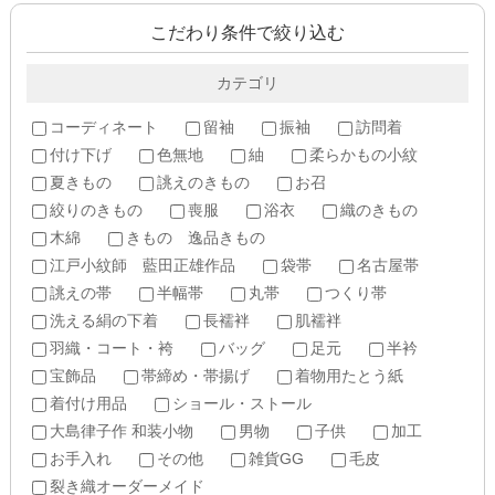
こだわり条件で絞り込む
カテゴリ
コーディネート
留袖
振袖
訪問着
付け下げ
色無地
紬
柔らかもの小紋
夏きもの
誂えのきもの
お召
絞りのきもの
喪服
浴衣
織のきもの
木綿
きもの 逸品きもの
江戸小紋師 藍田正雄作品
袋帯
名古屋帯
誂えの帯
半幅帯
丸帯
つくり帯
洗える絹の下着
長襦袢
肌襦袢
羽織・コート・袴
バッグ
足元
半衿
宝飾品
帯締め・帯揚げ
着物用たとう紙
着付け用品
ショール・ストール
大島律子作 和装小物
男物
子供
加工
お手入れ
その他
雑貨GG
毛皮
裂き織オーダーメイド