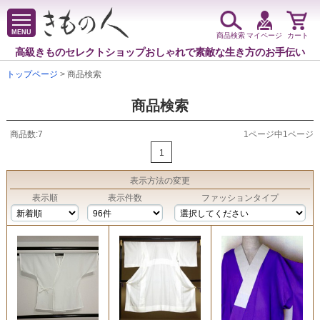
MENU
商品検索
マイページ
カート
高級きものセレクトショップ
おしゃれで素敵な生き方のお手伝い
トップページ
> 商品検索
商品検索
商品数:7
1ページ中1ページ
1
表示方法
の変更
表示順
表示件数
ファッションタイプ