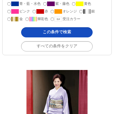
青・藍・水色
紫・藤色
黄色
ピンク
赤
オレンジ
銀
金
輝彩色
受注カラー