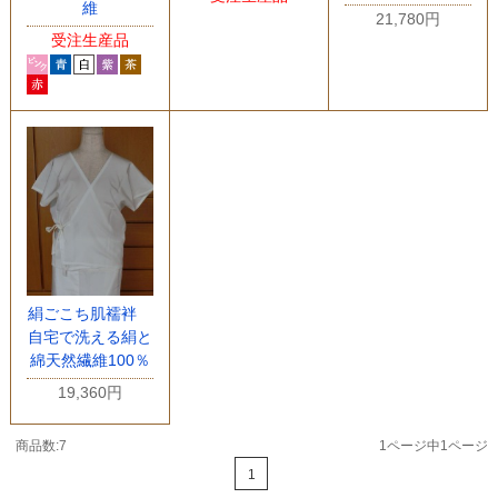
維
21,780円
受注生産品
絹ごこち肌襦袢
自宅で洗える絹と
綿天然繊維100％
19,360円
商品数:7
1ページ中1ページ
1