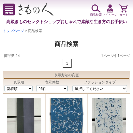
MENU
商品検索
マイページ
カート
高級きものセレクトショップ
おしゃれで素敵な生き方のお手伝い
トップページ
> 商品検索
商品検索
商品数:14
1ページ中1ページ
1
表示方法
の変更
表示順
表示件数
ファッションタイプ