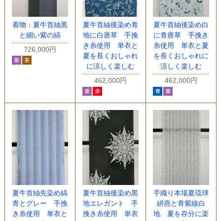
着物：夏牛首紬黒
夏牛首紬後染め青
夏牛首紬後染め白
と細い紫の縞
地に白唐草 手挽
に青唐草 手挽き
き糸使用 単衣と
糸使用 単衣と夏
726,000円
夏を長くおしゃれ
を長くおしゃれに
に涼しく楽しむ
涼しく楽しむ
462,000円
462,000円
夏牛首紬先染め縞
夏牛首紬後染め黒
手織り本場夏琉球
青とグレー 手挽
地エレガント 手
絣燕と青紫線白
き糸使用 単衣と
挽き糸使用 単衣
地 夏を存分に楽