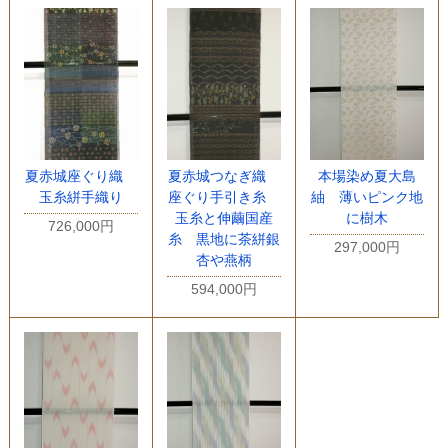
夏赤城座ぐり織
夏赤城つなぎ織
本場染め夏大島
玉糸絣手織り
座ぐり手引き糸
紬 薄いピンク地
玉糸と伸繭国産
に樹木
726,000円
糸 黒地に茶絣銀
297,000円
杏や燕柄
594,000円