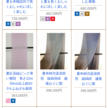
夏を本物志向で長
と夏を長くおしゃ
しむ着物
くおしゃれに涼し
れに涼しく楽しむ
660,000円
く楽しむ
462,000円
726,000円
夏紅花紬ピンク薄
夏布柿渋染泥焙
夏布柿渋染泥焙
い横段 長さ12m
煎 縦縞深緑 越
煎 縦縞紺 越後
50cm以上絹10
後おぐに製
おぐに製
0％よねざわ新田
396,000円
396,000円
363,000円