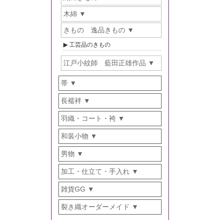
木綿
きもの 逸品きもの
工芸品のきもの
江戸小紋師 藍田正雄作品
帯
長襦袢
羽織・コート・袴
和装小物
男物
加工・仕立て・手入れ
雑貨GG
裂き織オーダーメイド