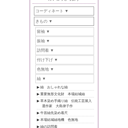
コーディネート
きもの
留袖
振袖
訪問着
付け下げ
色無地
紬
紬 おしゃれな紬
重要無形文化財 本場結城紬
草木染め手織り紬 伝統工芸展入
選作家 大島律子作
牛首紬先染め着尺
本場結城紬地機 色無地
紬の訪問着