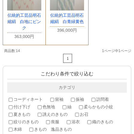
伝統的工芸品明石
伝統的工芸品明石
縮絹 白地にピン
縮絹 白青緑黄色
ク
396,000円
363,000円
商品数:14
1ページ中1ページ
1
こだわり条件で絞り込む
カテゴリ
コーディネート
留袖
振袖
訪問着
付け下げ
色無地
紬
柔らかもの小紋
夏きもの
誂えのきもの
お召
絞りのきもの
喪服
浴衣
織のきもの
木綿
きもの 逸品きもの