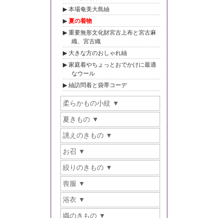
本場奄美大島紬
夏の着物
重要無形文化財宮古上布と宮古麻
織、宮古織
大きな方のおしゃれ紬
家庭着やちょっとおでかけに最適
なウール
紬訪問着と袋帯コーデ
柔らかもの小紋
夏きもの
誂えのきもの
お召
絞りのきもの
喪服
浴衣
織のきもの