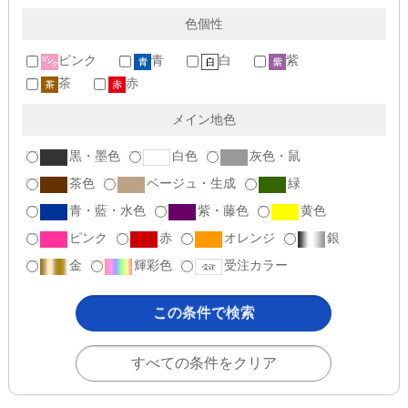
色個性
ピンク
青
白
紫
茶
赤
メイン地色
黒・墨色
白色
灰色・鼠
茶色
ベージュ・生成
緑
青・藍・水色
紫・藤色
黄色
ピンク
赤
オレンジ
銀
金
輝彩色
受注カラー