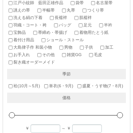
江戸小紋師 藍田正雄作品
袋帯
名古屋帯
誂えの帯
半幅帯
丸帯
つくり帯
洗える絹の下着
長襦袢
肌襦袢
羽織・コート・袴
バッグ
足元
半衿
宝飾品
帯締め・帯揚げ
着物用たとう紙
着付け用品
ショール・ストール
大島律子作 和装小物
男物
子供
加工
お手入れ
その他
雑貨GG
毛皮
裂き織オーダーメイド
季節
袷(10月～5月)
単衣(6・9月)
盛夏・うす物(7・8月)
価格
￥
～
￥