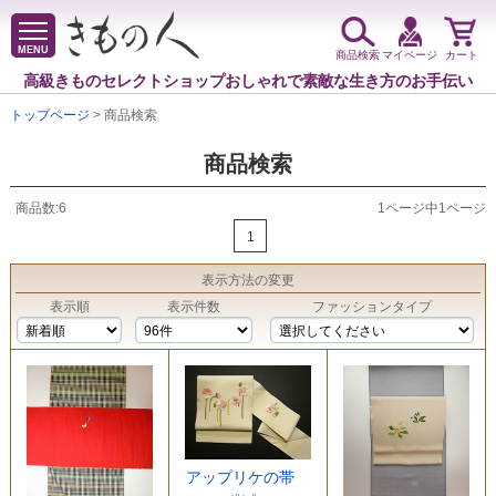
MENU
商品検索
マイページ
カート
高級きものセレクトショップ
おしゃれで素敵な生き方のお手伝い
トップページ
> 商品検索
商品検索
商品数:6
1ページ中1ページ
1
表示方法
の変更
表示順
表示件数
ファッションタイプ
アップリケの帯