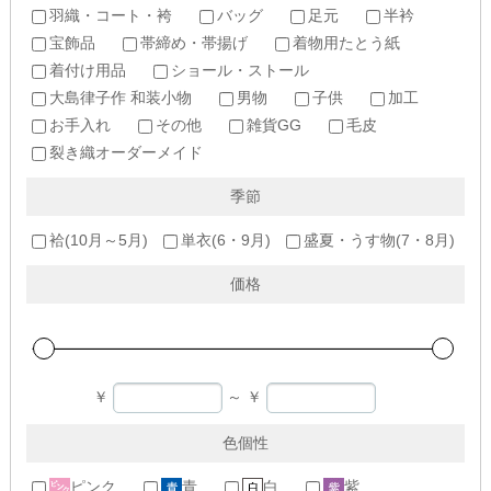
羽織・コート・袴
バッグ
足元
半衿
宝飾品
帯締め・帯揚げ
着物用たとう紙
着付け用品
ショール・ストール
大島律子作 和装小物
男物
子供
加工
お手入れ
その他
雑貨GG
毛皮
裂き織オーダーメイド
季節
袷(10月～5月)
単衣(6・9月)
盛夏・うす物(7・8月)
価格
￥
～
￥
色個性
ピンク
青
白
紫