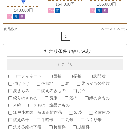
草
154,000円
165,000円
143,000円
商品数:6
1ページ中1ページ
1
こだわり条件で絞り込む
カテゴリ
コーディネート
留袖
振袖
訪問着
付け下げ
色無地
紬
柔らかもの小紋
夏きもの
誂えのきもの
お召
絞りのきもの
喪服
浴衣
織のきもの
木綿
きもの 逸品きもの
江戸小紋師 藍田正雄作品
袋帯
名古屋帯
誂えの帯
半幅帯
丸帯
つくり帯
洗える絹の下着
長襦袢
肌襦袢