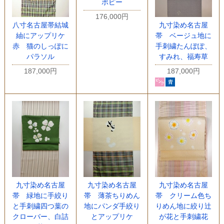
ポピー
176,000円
八寸名古屋帯結城
九寸染め名古屋
紬にアップリケ
帯 ベージュ地に
赤 猫のしっぽに
手刺繍たんぽぽ、
パラソル
すみれ、福寿草
187,000円
187,000円
九寸染め名古屋
九寸染め名古屋
九寸染め名古屋
帯 緑地に手絞り
帯 薄茶ちりめん
帯 クリーム色ち
と手刺繍四つ葉の
地にパンダ手絞り
りめん地に絞り辻
クローバー、白詰
とアップリケ
が花と手刺繍花