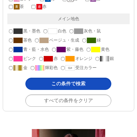
茶
赤
メイン地色
黒・墨色
白色
灰色・鼠
茶色
ベージュ・生成
緑
青・藍・水色
紫・藤色
黄色
ピンク
赤
オレンジ
銀
金
輝彩色
受注カラー