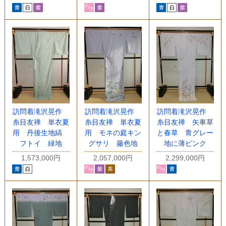
訪問着滝沢晃作
訪問着滝沢晃作
訪問着滝沢晃作
糸目友禅 単衣夏
糸目友禅 単衣夏
糸目友禅 矢車草
用 丹後生地縞
用 モネの庭キン
と春草 青グレー
フトイ 緑地
グサリ 藤色地
地に薄ピンク
1,573,000円
2,057,000円
2,299,000円