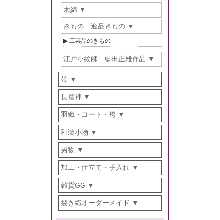
木綿
きもの 逸品きもの
工芸品のきもの
江戸小紋師 藍田正雄作品
帯
長襦袢
羽織・コート・袴
和装小物
男物
加工・仕立て・手入れ
雑貨GG
裂き織オーダーメイド