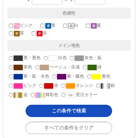
色個性
ピンク
青
白
紫
茶
赤
メイン地色
黒・墨色
白色
灰色・鼠
茶色
ベージュ・生成
緑
青・藍・水色
紫・藤色
黄色
ピンク
赤
オレンジ
銀
金
輝彩色
受注カラー