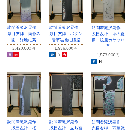
訪問着滝沢晃作
訪問着滝沢晃作
訪問着滝沢晃作
糸目友禅 薔薇の
糸目友禅 ボタン
糸目友禅 単衣夏
園 緑地に紫
唐草黒地に臙脂
用 涼風カヤツリ
草
2,420,000円
1,936,000円
1,573,000円
訪問着滝沢晃作
訪問着滝沢晃作
訪問着滝沢晃作
糸目友禅 桜
糸目友禅 立ち薔
糸目友禅 万華鏡