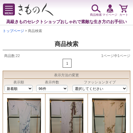
MENU
商品検索
マイページ
カート
高級きものセレクトショップ
おしゃれで素敵な生き方のお手伝い
トップページ
> 商品検索
商品検索
商品数:22
1ページ中1ページ
1
表示方法
の変更
表示順
表示件数
ファッションタイプ