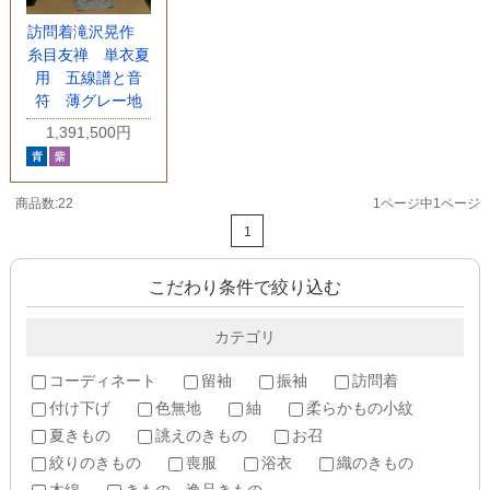
訪問着滝沢晃作
糸目友禅 単衣夏
用 五線譜と音
符 薄グレー地
1,391,500円
商品数:22
1ページ中1ページ
1
こだわり条件で絞り込む
カテゴリ
コーディネート
留袖
振袖
訪問着
付け下げ
色無地
紬
柔らかもの小紋
夏きもの
誂えのきもの
お召
絞りのきもの
喪服
浴衣
織のきもの