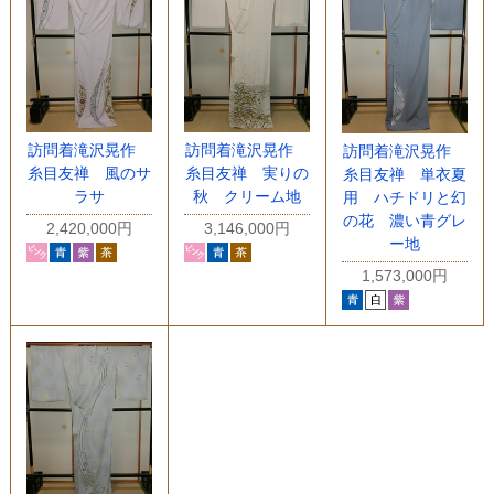
訪問着滝沢晃作
訪問着滝沢晃作
訪問着滝沢晃作
糸目友禅 風のサ
糸目友禅 実りの
糸目友禅 単衣夏
ラサ
秋 クリーム地
用 ハチドリと幻
の花 濃い青グレ
2,420,000円
3,146,000円
ー地
1,573,000円