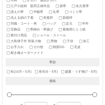
木綿
きもの 逸品きもの
江戸小紋師 藍田正雄作品
袋帯
名古屋帯
誂えの帯
半幅帯
丸帯
つくり帯
洗える絹の下着
長襦袢
肌襦袢
羽織・コート・袴
バッグ
足元
半衿
宝飾品
帯締め・帯揚げ
着物用たとう紙
着付け用品
ショール・ストール
大島律子作 和装小物
男物
子供
加工
お手入れ
その他
雑貨GG
毛皮
裂き織オーダーメイド
季節
袷(10月～5月)
単衣(6・9月)
盛夏・うす物(7・8月)
価格
￥
～
￥