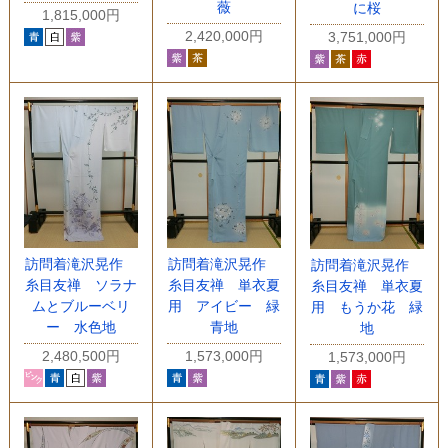
薇
に桜
1,815,000円
2,420,000円
3,751,000円
訪問着滝沢晃作
訪問着滝沢晃作
訪問着滝沢晃作
糸目友禅 ソラナ
糸目友禅 単衣夏
糸目友禅 単衣夏
ムとブルーベリ
用 アイビー 緑
用 もうか花 緑
ー 水色地
青地
地
2,480,500円
1,573,000円
1,573,000円