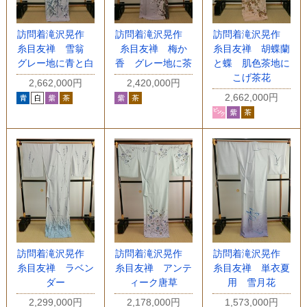
訪問着滝沢晃作
訪問着滝沢晃作
訪問着滝沢晃作
糸目友禅 雪翁
糸目友禅 梅か
糸目友禅 胡蝶蘭
グレー地に青と白
香 グレー地に茶
と蝶 肌色茶地に
こげ茶花
2,662,000円
2,420,000円
2,662,000円
訪問着滝沢晃作
訪問着滝沢晃作
訪問着滝沢晃作
糸目友禅 ラベン
糸目友禅 アンテ
糸目友禅 単衣夏
ダー
ィーク唐草
用 雪月花
2,299,000円
2,178,000円
1,573,000円