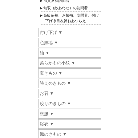
加賀友禅訪問着
無双（紗あわせ）の訪問着
高級留袖、お振袖、訪問着、付け
下げ糸目友禅おあつらえ
付け下げ
色無地
紬
柔らかもの小紋
夏きもの
誂えのきもの
お召
絞りのきもの
喪服
浴衣
織のきもの