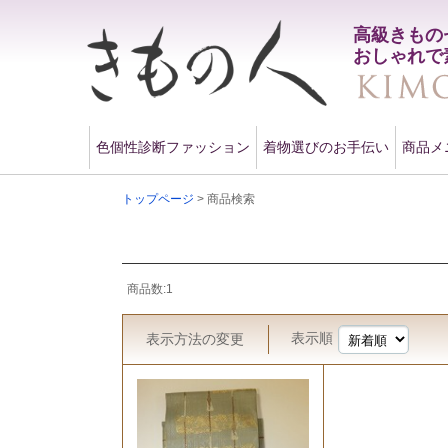
高級きもの
おしゃれで
色個性診断ファッション
着物選びのお手伝い
商品メ
トップページ
> 商品検索
商品数:1
表示順
表示方法
の変更