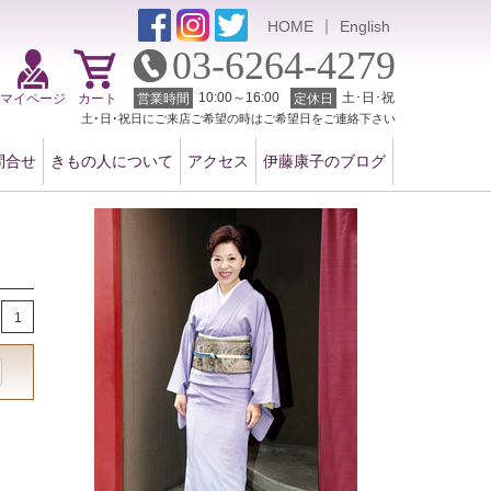
｜
HOME
English
03-6264-4279
10:00～16:00
土･日･祝
マイページ
カート
営業時間
定休日
土･日･祝日にご来店ご希望の時はご希望日をご連絡下さい
問合せ
きもの人について
アクセス
伊藤康子のブログ
1