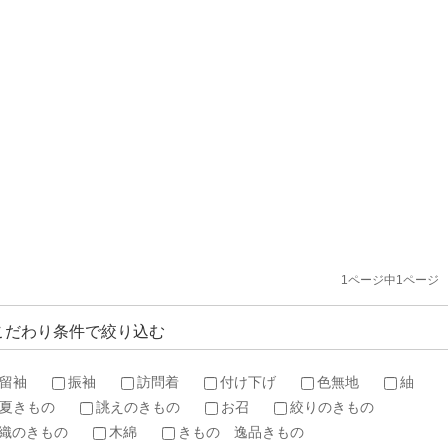
1ページ中1ページ
こだわり条件で絞り込む
留袖
振袖
訪問着
付け下げ
色無地
紬
夏きもの
誂えのきもの
お召
絞りのきもの
織のきもの
木綿
きもの 逸品きもの