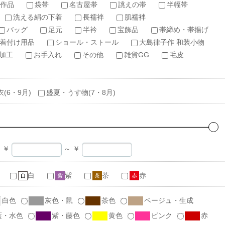
作品
袋帯
名古屋帯
誂えの帯
半幅帯
洗える絹の下着
長襦袢
肌襦袢
バッグ
足元
半衿
宝飾品
帯締め・帯揚げ
着付け用品
ショール・ストール
大島律子作 和装小物
加工
お手入れ
その他
雑貨GG
毛皮
衣(6・9月)
盛夏・うす物(7・8月)
￥
～
￥
白
紫
茶
赤
白色
灰色・鼠
茶色
ベージュ・生成
藍・水色
紫・藤色
黄色
ピンク
赤