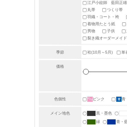
江戸小紋師 藍田正雄
丸帯
つくり帯
羽織・コート・袴
着物用たとう紙
男物
子供
裂き織オーダーメイド
季節
袷(10月～5月)
単
価格
色個性
ピンク
青
メイン地色
黒・墨色
緑
青・