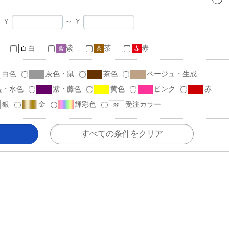
￥
～
￥
白
紫
茶
赤
白色
灰色・鼠
茶色
ベージュ・生成
藍・水色
紫・藤色
黄色
ピンク
赤
銀
金
輝彩色
受注カラー