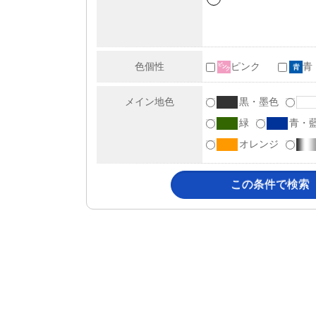
色個性
ピンク
青
メイン地色
黒・墨色
緑
青・
オレンジ