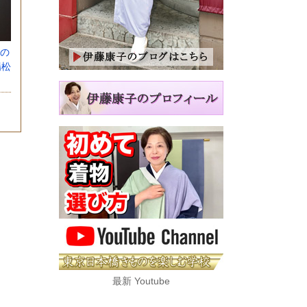
の
場松
最新 Youtube