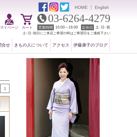
｜
HOME
English
03-6264-4279
10:00～16:00
土･日･祝
マイページ
カート
営業時間
定休日
土･日･祝日にご来店ご希望の時はご希望日をご連絡下さい
問合せ
きもの人について
アクセス
伊藤康子のブログ
1