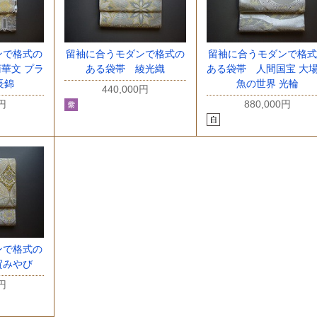
ンで格式の
留袖に合うモダンで格式の
留袖に合うモダンで格式
華文 プラ
ある袋帯 綾光織
ある袋帯 人間国宝 大
長錦
魚の世界 光輪
440,000円
0円
880,000円
ンで格式の
賀みやび
0円