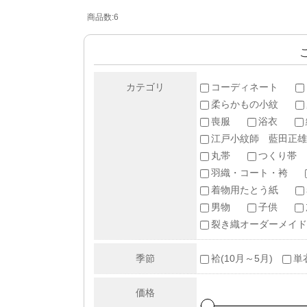
商品数:6
カテゴリ
コーディネート
柔らかもの小紋
喪服
浴衣
江戸小紋師 藍田正雄
丸帯
つくり帯
羽織・コート・袴
着物用たとう紙
男物
子供
裂き織オーダーメイド
季節
袷(10月～5月)
単
価格