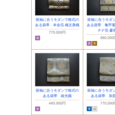
留袖に合うモダンで格式の
留袖に合うモダ
ある袋帯 本金箔 織文唐織
ある袋帯 亀甲菊
チナ箔 慶
770,000円
880,00
留袖に合うモダンで格式の
留袖に合うモダ
ある袋帯 綾光織
ある袋帯 加
440,000円
770,00