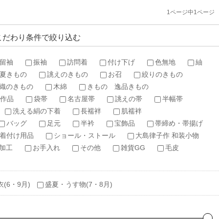
1ページ中1ページ
こだわり条件で絞り込む
留袖
振袖
訪問着
付け下げ
色無地
紬
夏きもの
誂えのきもの
お召
絞りのきもの
織のきもの
木綿
きもの 逸品きもの
作品
袋帯
名古屋帯
誂えの帯
半幅帯
洗える絹の下着
長襦袢
肌襦袢
バッグ
足元
半衿
宝飾品
帯締め・帯揚げ
着付け用品
ショール・ストール
大島律子作 和装小物
加工
お手入れ
その他
雑貨GG
毛皮
衣(6・9月)
盛夏・うす物(7・8月)