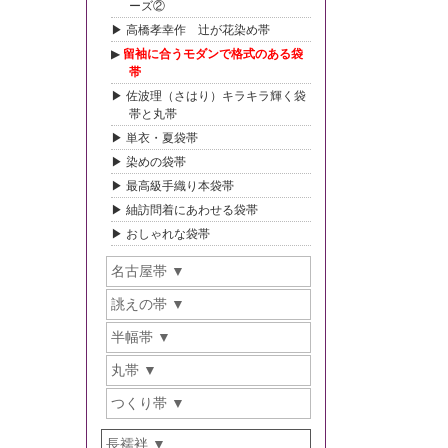
ーズ②
高橋孝幸作 辻が花染め帯
留袖に合うモダンで格式のある袋
帯
佐波理（さはり）キラキラ輝く袋
帯と丸帯
単衣・夏袋帯
染めの袋帯
最高級手織り本袋帯
紬訪問着にあわせる袋帯
おしゃれな袋帯
名古屋帯
誂えの帯
半幅帯
丸帯
つくり帯
長襦袢