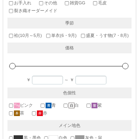
お手入れ
その他
雑貨GG
毛皮
裂き織オーダーメイド
季節
袷(10月～5月)
単衣(6・9月)
盛夏・うす物(7・8月)
価格
￥
～
￥
色個性
ピンク
青
白
紫
茶
赤
メイン地色
黒・墨色
白色
灰色・鼠