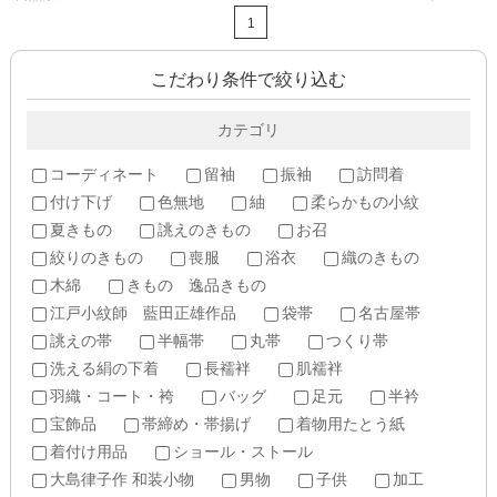
1
こだわり条件で絞り込む
カテゴリ
コーディネート
留袖
振袖
訪問着
付け下げ
色無地
紬
柔らかもの小紋
夏きもの
誂えのきもの
お召
絞りのきもの
喪服
浴衣
織のきもの
木綿
きもの 逸品きもの
江戸小紋師 藍田正雄作品
袋帯
名古屋帯
誂えの帯
半幅帯
丸帯
つくり帯
洗える絹の下着
長襦袢
肌襦袢
羽織・コート・袴
バッグ
足元
半衿
宝飾品
帯締め・帯揚げ
着物用たとう紙
着付け用品
ショール・ストール
大島律子作 和装小物
男物
子供
加工