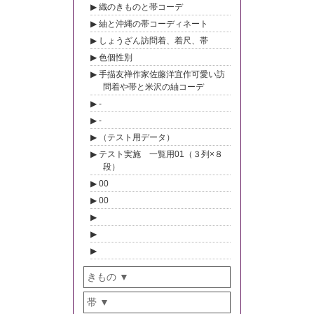
織のきものと帯コーデ
紬と沖縄の帯コーディネート
しょうざん訪問着、着尺、帯
色個性別
手描友禅作家佐藤洋宜作可愛い訪
問着や帯と米沢の紬コーデ
-
-
（テスト用データ）
テスト実施 一覧用01（３列×８
段）
00
00
きもの
帯