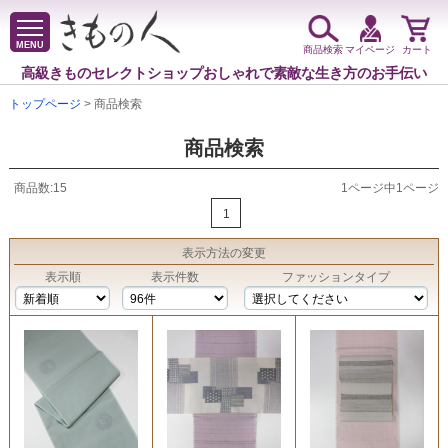
MENU
商品検索
マイページ
カート
高級きものセレクトショップ
おしゃれで素敵な生き方のお手伝い
トップページ
> 商品検索
商品検索
商品数:15
1ページ中1ページ
1
表示方法
の変更
表示順
表示件数
ファッションタイプ