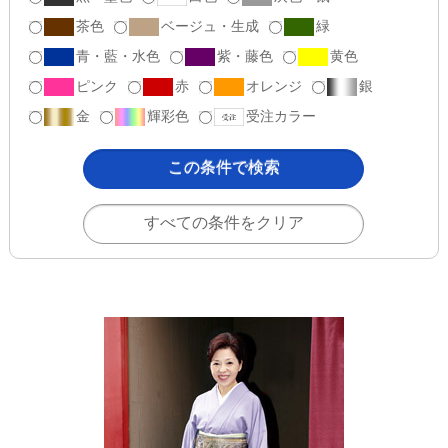
茶色
ベージュ・生成
緑
青・藍・水色
紫・藤色
黄色
ピンク
赤
オレンジ
銀
金
輝彩色
受注カラー