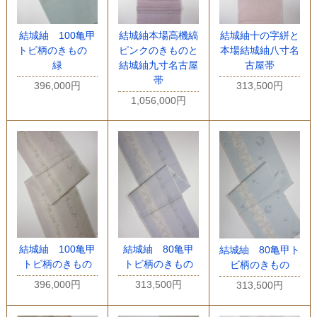
結城紬 100亀甲
結城紬本場高機縞
結城紬十の字絣と
トビ柄のきもの
ピンクのきものと
本場結城紬八寸名
緑
結城紬九寸名古屋
古屋帯
帯
396,000円
313,500円
1,056,000円
結城紬 100亀甲
結城紬 80亀甲
結城紬 80亀甲ト
トビ柄のきもの
トビ柄のきもの
ビ柄のきもの
396,000円
313,500円
313,500円