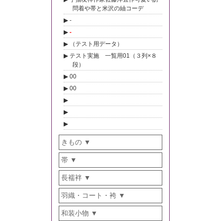
問着や帯と米沢の紬コーデ
-
-
（テスト用データ）
テスト実施 一覧用01（３列×８
段）
00
00
きもの
帯
長襦袢
羽織・コート・袴
和装小物