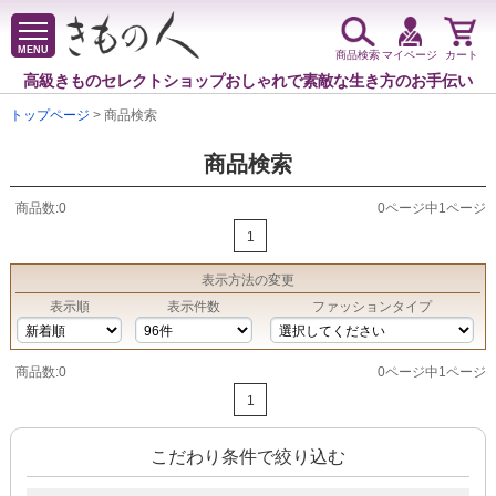
MENU
商品検索
マイページ
カート
高級きものセレクトショップ
おしゃれで素敵な生き方のお手伝い
トップページ
> 商品検索
商品検索
商品数:0
0ページ中1ページ
1
表示方法
の変更
表示順
表示件数
ファッションタイプ
商品数:0
0ページ中1ページ
1
こだわり条件で絞り込む