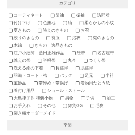
カテゴリ
コーディネート
留袖
振袖
訪問着
付け下げ
色無地
紬
柔らかもの小紋
夏きもの
誂えのきもの
お召
絞りのきもの
喪服
浴衣
織のきもの
木綿
きもの 逸品きもの
江戸小紋師 藍田正雄作品
袋帯
名古屋帯
誂えの帯
半幅帯
丸帯
つくり帯
洗える絹の下着
長襦袢
肌襦袢
羽織・コート・袴
バッグ
足元
半衿
宝飾品
帯締め・帯揚げ
着物用たとう紙
着付け用品
ショール・ストール
大島律子作 和装小物
男物
子供
加工
お手入れ
その他
雑貨GG
毛皮
裂き織オーダーメイド
季節