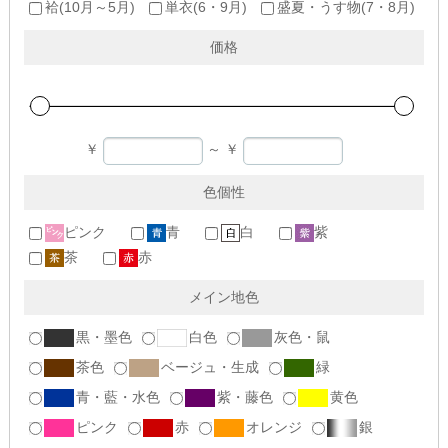
袷(10月～5月)
単衣(6・9月)
盛夏・うす物(7・8月)
価格
￥
～
￥
色個性
ピンク
青
白
紫
茶
赤
メイン地色
黒・墨色
白色
灰色・鼠
茶色
ベージュ・生成
緑
青・藍・水色
紫・藤色
黄色
ピンク
赤
オレンジ
銀