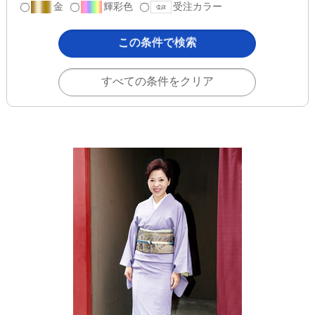
金
輝彩色
受注カラー