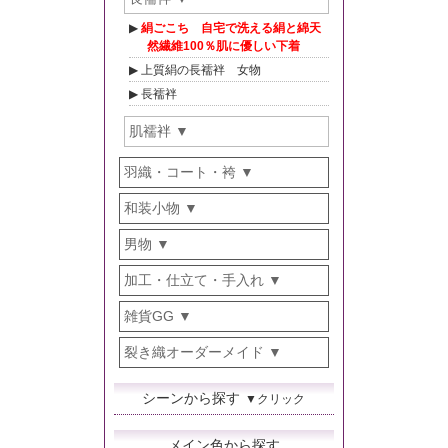
絹ごこち 自宅で洗える絹と綿天
然繊維100％肌に優しい下着
上質絹の長襦袢 女物
長襦袢
肌襦袢
羽織・コート・袴
和装小物
男物
加工・仕立て・手入れ
雑貨GG
裂き織オーダーメイド
シーンから探す
▼クリック
メイン色から探す