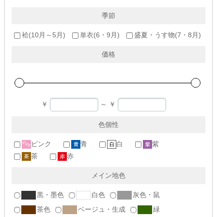
季節
袷(10月～5月)
単衣(6・9月)
盛夏・うす物(7・8月)
価格
￥
～
￥
色個性
ピンク
青
白
紫
茶
赤
メイン地色
黒・墨色
白色
灰色・鼠
茶色
ベージュ・生成
緑