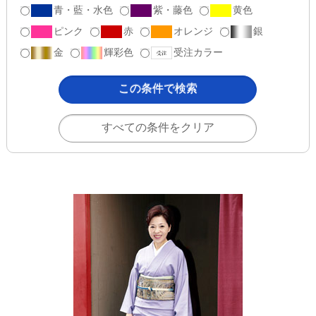
青・藍・水色
紫・藤色
黄色
ピンク
赤
オレンジ
銀
金
輝彩色
受注カラー