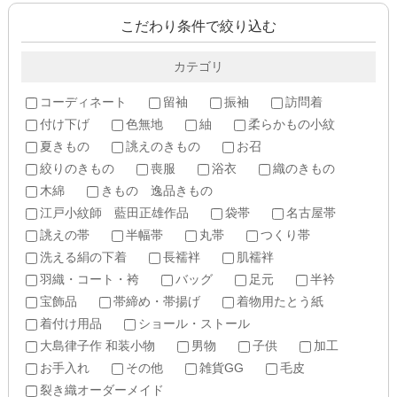
こだわり条件で絞り込む
カテゴリ
コーディネート
留袖
振袖
訪問着
付け下げ
色無地
紬
柔らかもの小紋
夏きもの
誂えのきもの
お召
絞りのきもの
喪服
浴衣
織のきもの
木綿
きもの 逸品きもの
江戸小紋師 藍田正雄作品
袋帯
名古屋帯
誂えの帯
半幅帯
丸帯
つくり帯
洗える絹の下着
長襦袢
肌襦袢
羽織・コート・袴
バッグ
足元
半衿
宝飾品
帯締め・帯揚げ
着物用たとう紙
着付け用品
ショール・ストール
大島律子作 和装小物
男物
子供
加工
お手入れ
その他
雑貨GG
毛皮
裂き織オーダーメイド