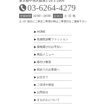
東京都中央区銀座1-25-1-1605
03-6264-4279
10:00～16:00
土･日･祝
営業時間
定休日
土･日･祝日にご来店ご希望の時はご希望日をご連絡下さい
HOME
色個性診断ファッション
着物選びのお手伝い
商品メニュー
着付け教室
初めてのお客様へ
お仕立て
ご決済や発送
お問合せ
きもの人について