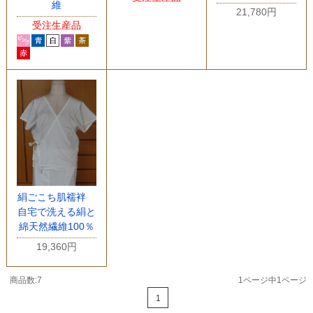
維
21,780円
受注生産品
絹ごこち肌襦袢
自宅で洗える絹と
綿天然繊維100％
19,360円
商品数:7
1ページ中1ページ
1