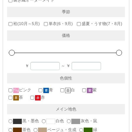
裂き織オーダーメイド
季節
袷(10月～5月)
単衣(6・9月)
盛夏・うす物(7・8月)
価格
￥
～
￥
色個性
ピンク
青
白
紫
茶
赤
メイン地色
黒・墨色
白色
灰色・鼠
茶色
ベージュ・生成
緑