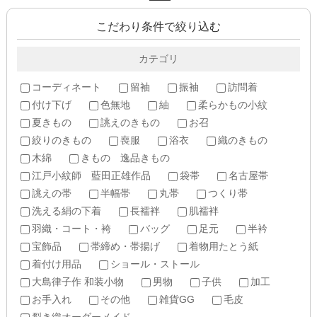
こだわり条件で絞り込む
カテゴリ
コーディネート
留袖
振袖
訪問着
付け下げ
色無地
紬
柔らかもの小紋
夏きもの
誂えのきもの
お召
絞りのきもの
喪服
浴衣
織のきもの
木綿
きもの 逸品きもの
江戸小紋師 藍田正雄作品
袋帯
名古屋帯
誂えの帯
半幅帯
丸帯
つくり帯
洗える絹の下着
長襦袢
肌襦袢
羽織・コート・袴
バッグ
足元
半衿
宝飾品
帯締め・帯揚げ
着物用たとう紙
着付け用品
ショール・ストール
大島律子作 和装小物
男物
子供
加工
お手入れ
その他
雑貨GG
毛皮