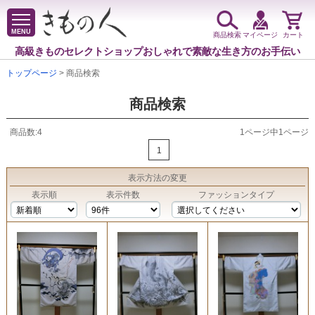
MENU
商品検索
マイページ
カート
高級きものセレクトショップ
おしゃれで素敵な生き方のお手伝い
トップページ
> 商品検索
商品検索
商品数:4
1ページ中1ページ
1
表示方法
の変更
表示順
表示件数
ファッションタイプ