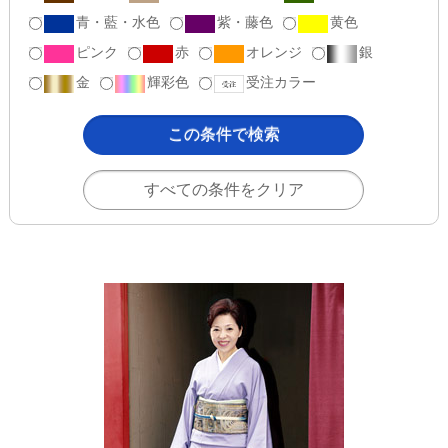
青・藍・水色
紫・藤色
黄色
ピンク
赤
オレンジ
銀
金
輝彩色
受注カラー