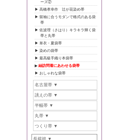
ーズ②
高橋孝幸作 辻が花染め帯
留袖に合うモダンで格式のある袋
帯
佐波理（さはり）キラキラ輝く袋
帯と丸帯
単衣・夏袋帯
染めの袋帯
最高級手織り本袋帯
紬訪問着にあわせる袋帯
おしゃれな袋帯
名古屋帯
誂えの帯
半幅帯
丸帯
つくり帯
長襦袢