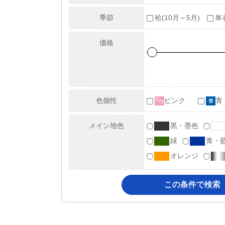
季節
袷(10月～5月)
単
価格
色個性
ピンク
青
メイン地色
黒・墨色
緑
青・
オレンジ