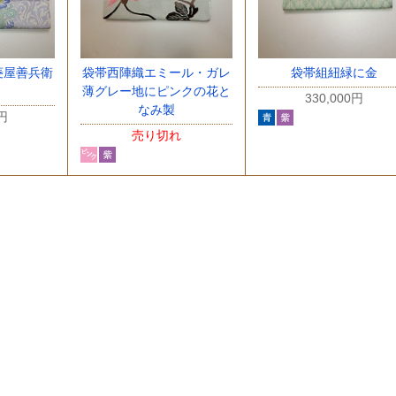
菱屋善兵衛
袋帯西陣織エミール・ガレ
袋帯組紐緑に金
薄グレー地にピンクの花と
330,000円
なみ製
0円
売り切れ