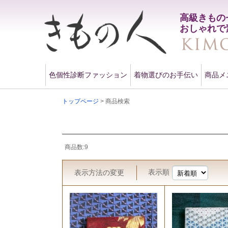
高級きもの
おしゃれで
色個性診断ファッション
着物選びのお手伝い
商品メ
トップページ
> 商品検索
商品数:9
表示順
表示方法
の変更