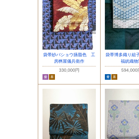
袋帯紗バショウ臙脂色 工
袋帯博多織り組
房桝屋儀兵衛作
福絖織物
330,000円
594,00