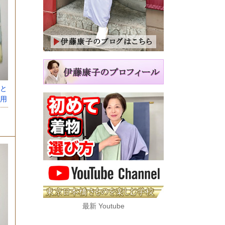
と
用
最新 Youtube