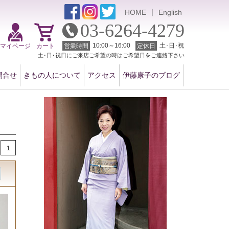
｜
HOME
English
03-6264-4279
10:00～16:00
土･日･祝
マイページ
カート
営業時間
定休日
土･日･祝日にご来店ご希望の時はご希望日をご連絡下さい
問合せ
きもの人について
アクセス
伊藤康子のブログ
1