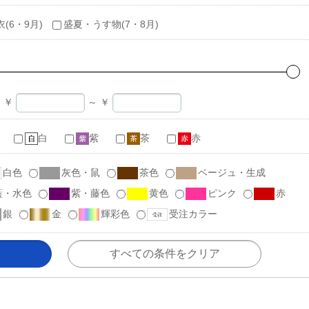
衣(6・9月)
盛夏・うす物(7・8月)
￥
～
￥
白
紫
茶
赤
白色
灰色・鼠
茶色
ベージュ・生成
藍・水色
紫・藤色
黄色
ピンク
赤
銀
金
輝彩色
受注カラー