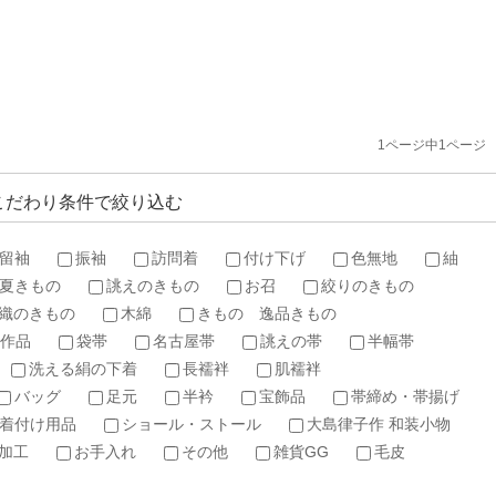
1ページ中1ページ
こだわり条件で絞り込む
留袖
振袖
訪問着
付け下げ
色無地
紬
夏きもの
誂えのきもの
お召
絞りのきもの
織のきもの
木綿
きもの 逸品きもの
作品
袋帯
名古屋帯
誂えの帯
半幅帯
洗える絹の下着
長襦袢
肌襦袢
バッグ
足元
半衿
宝飾品
帯締め・帯揚げ
着付け用品
ショール・ストール
大島律子作 和装小物
加工
お手入れ
その他
雑貨GG
毛皮