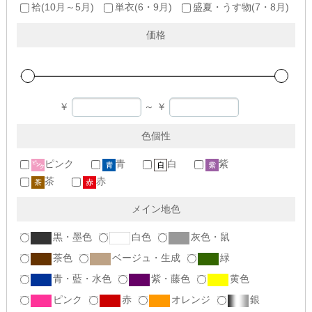
袷(10月～5月)
単衣(6・9月)
盛夏・うす物(7・8月)
価格
￥
～
￥
色個性
ピンク
青
白
紫
茶
赤
メイン地色
黒・墨色
白色
灰色・鼠
茶色
ベージュ・生成
緑
青・藍・水色
紫・藤色
黄色
ピンク
赤
オレンジ
銀