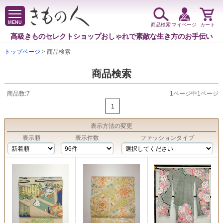
MENU
商品検索
マイページ
カート
高級きものセレクトショップ
おしゃれで素敵な生き方のお手伝い
トップページ
> 商品検索
商品検索
商品数:7
1ページ中1ページ
1
表示方法
の変更
表示順
表示件数
ファッションタイプ