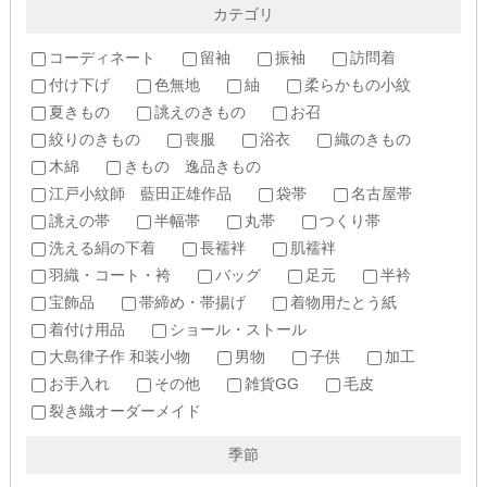
カテゴリ
コーディネート
留袖
振袖
訪問着
付け下げ
色無地
紬
柔らかもの小紋
夏きもの
誂えのきもの
お召
絞りのきもの
喪服
浴衣
織のきもの
木綿
きもの 逸品きもの
江戸小紋師 藍田正雄作品
袋帯
名古屋帯
誂えの帯
半幅帯
丸帯
つくり帯
洗える絹の下着
長襦袢
肌襦袢
羽織・コート・袴
バッグ
足元
半衿
宝飾品
帯締め・帯揚げ
着物用たとう紙
着付け用品
ショール・ストール
大島律子作 和装小物
男物
子供
加工
お手入れ
その他
雑貨GG
毛皮
裂き織オーダーメイド
季節