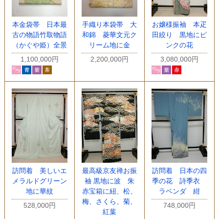
本金袋帯 日本最
手織り本袋帯 大
お嬢様振袖 本疋
古の物語竹取物語
和錦 菱華文元ク
田絞り 黒地にピ
（かぐや姫）全景
リーム地に金
ンクの花
1,100,000円
2,200,000円
3,080,000円
訪問着 美しいエ
最高級京友禅お振
訪問着 日本の四
メラルドグリーン
袖 黒地に波 朱
季の花 詩季衣
地に華紋
赤宝箱に紐、松、
ラベンダ 紺
梅、さくら、菊、
528,000円
748,000円
紅葉