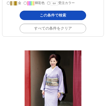
金
輝彩色
受注カラー