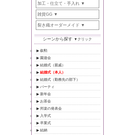
加工・仕立て・手入れ
雑貨GG
裂き織オーダーメイド
シーンから探す
▼クリック
叙勲
園遊会
結婚式（親戚）
結婚式（本人）
結婚式（勤務先の部下）
パーティ
新年会
お茶会
邦楽の発表会
入学式
卒業式
結納