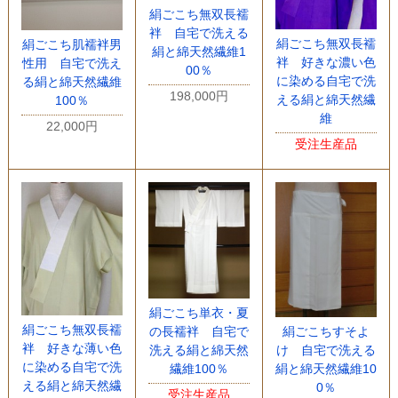
絹ごこち無双長襦
袢 自宅で洗える
絹ごこち無双長襦
絹ごこち肌襦袢男
絹と綿天然繊維1
袢 好きな濃い色
性用 自宅で洗え
00％
に染める自宅で洗
る絹と綿天然繊維
198,000円
える絹と綿天然繊
100％
維
22,000円
受注生産品
絹ごこち単衣・夏
絹ごこち無双長襦
絹ごこちすそよ
の長襦袢 自宅で
袢 好きな薄い色
け 自宅で洗える
洗える絹と綿天然
に染める自宅で洗
絹と綿天然繊維10
繊維100％
える絹と綿天然繊
0％
受注生産品