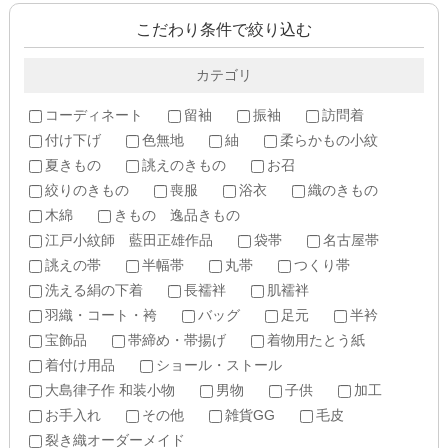
こだわり条件で絞り込む
カテゴリ
コーディネート
留袖
振袖
訪問着
付け下げ
色無地
紬
柔らかもの小紋
夏きもの
誂えのきもの
お召
絞りのきもの
喪服
浴衣
織のきもの
木綿
きもの 逸品きもの
江戸小紋師 藍田正雄作品
袋帯
名古屋帯
誂えの帯
半幅帯
丸帯
つくり帯
洗える絹の下着
長襦袢
肌襦袢
羽織・コート・袴
バッグ
足元
半衿
宝飾品
帯締め・帯揚げ
着物用たとう紙
着付け用品
ショール・ストール
大島律子作 和装小物
男物
子供
加工
お手入れ
その他
雑貨GG
毛皮
裂き織オーダーメイド