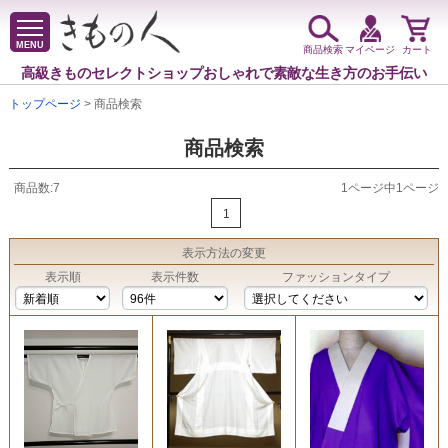
MENU
商品検索
マイページ
カート
高級きものセレクトショップ
おしゃれで素敵な生き方のお手伝い
トップページ
> 商品検索
商品検索
商品数:7
1ページ中1ページ
1
表示方法
の変更
表示順
表示件数
ファッションタイプ