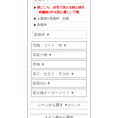
絹ごこち 自宅で洗える絹と綿天
然繊維100％肌に優しい下着
上質絹の長襦袢 女物
長襦袢
肌襦袢
羽織・コート・袴
和装小物
男物
加工・仕立て・手入れ
雑貨GG
裂き織オーダーメイド
シーンから探す
▼クリック
メイン色から探す