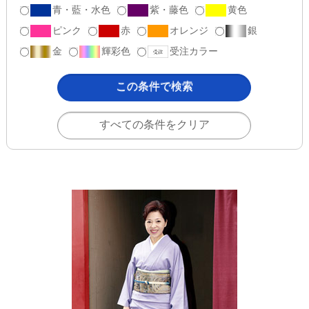
青・藍・水色
紫・藤色
黄色
ピンク
赤
オレンジ
銀
金
輝彩色
受注カラー