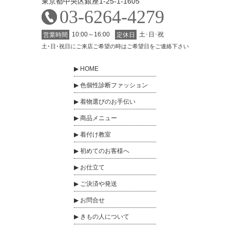
東京都中央区銀座1-25-1-1605
03-6264-4279
10:00～16:00
土･日･祝
営業時間
定休日
土･日･祝日にご来店ご希望の時はご希望日をご連絡下さい
HOME
色個性診断ファッション
着物選びのお手伝い
商品メニュー
着付け教室
初めてのお客様へ
お仕立て
ご決済や発送
お問合せ
きもの人について