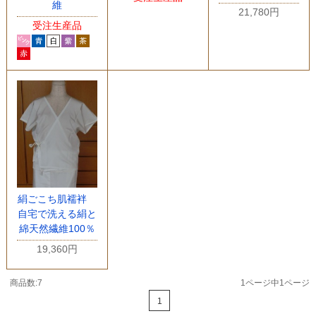
維
21,780円
受注生産品
絹ごこち肌襦袢
自宅で洗える絹と
綿天然繊維100％
19,360円
商品数:7
1ページ中1ページ
1