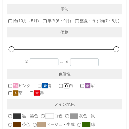
季節
袷(10月～5月)
単衣(6・9月)
盛夏・うす物(7・8月)
価格
￥
～
￥
色個性
ピンク
青
白
紫
茶
赤
メイン地色
黒・墨色
白色
灰色・鼠
茶色
ベージュ・生成
緑