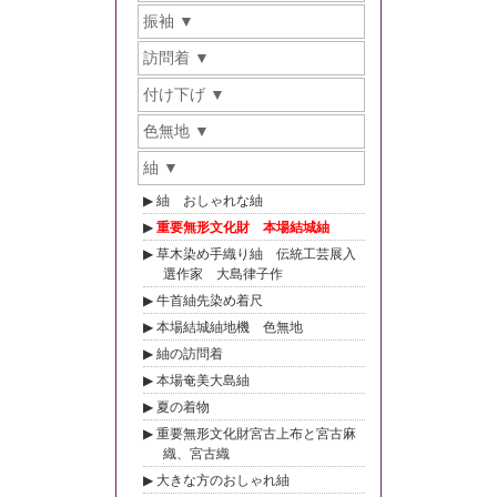
振袖
訪問着
付け下げ
色無地
紬
紬 おしゃれな紬
重要無形文化財 本場結城紬
草木染め手織り紬 伝統工芸展入
選作家 大島律子作
牛首紬先染め着尺
本場結城紬地機 色無地
紬の訪問着
本場奄美大島紬
夏の着物
重要無形文化財宮古上布と宮古麻
織、宮古織
大きな方のおしゃれ紬