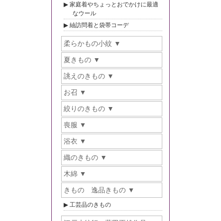
家庭着やちょっとおでかけに最適
なウール
紬訪問着と袋帯コーデ
柔らかもの小紋
夏きもの
誂えのきもの
お召
絞りのきもの
喪服
浴衣
織のきもの
木綿
きもの 逸品きもの
工芸品のきもの