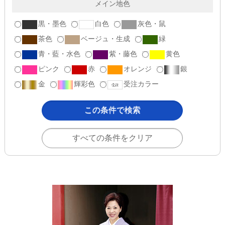
メイン地色
黒・墨色
白色
灰色・鼠
茶色
ベージュ・生成
緑
青・藍・水色
紫・藤色
黄色
ピンク
赤
オレンジ
銀
金
輝彩色
受注カラー