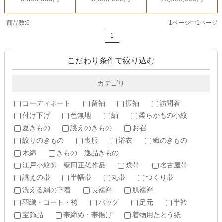
商品数:6
1ページ中1ページ
1
こだわり条件で絞り込む
カテゴリ
コーディネート
留袖
振袖
訪問着
付け下げ
色無地
紬
柔らかもの小紋
夏きもの
誂えのきもの
お召
絞りのきもの
喪服
浴衣
織のきもの
木綿
きもの 逸品きもの
江戸小紋師 藍田正雄作品
袋帯
名古屋帯
誂えの帯
半幅帯
丸帯
つくり帯
洗える絹の下着
長襦袢
肌襦袢
羽織・コート・袴
バッグ
足元
半衿
宝飾品
帯締め・帯揚げ
着物用たとう紙