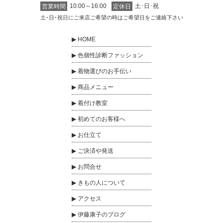
10:00～16:00
土･日･祝
営業時間
定休日
土･日･祝日にご来店ご希望の時はご希望日をご連絡下さい
HOME
色個性診断ファッション
着物選びのお手伝い
商品メニュー
着付け教室
初めてのお客様へ
お仕立て
ご決済や発送
お問合せ
きもの人について
アクセス
伊藤康子のブログ