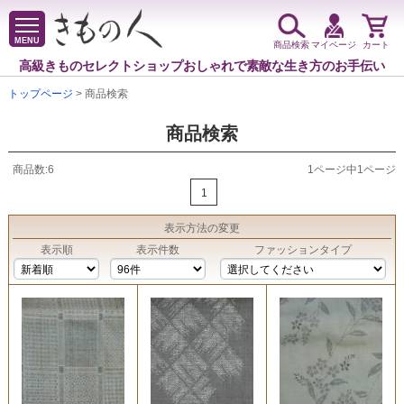
MENU
商品検索
マイページ
カート
高級きものセレクトショップ
おしゃれで素敵な生き方のお手伝い
トップページ
> 商品検索
商品検索
商品数:6
1ページ中1ページ
1
表示方法
の変更
表示順
表示件数
ファッションタイプ