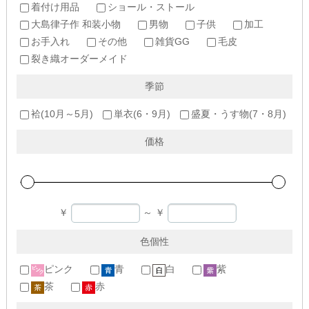
着付け用品
ショール・ストール
大島律子作 和装小物
男物
子供
加工
お手入れ
その他
雑貨GG
毛皮
裂き織オーダーメイド
季節
袷(10月～5月)
単衣(6・9月)
盛夏・うす物(7・8月)
価格
￥
～
￥
色個性
ピンク
青
白
紫
茶
赤