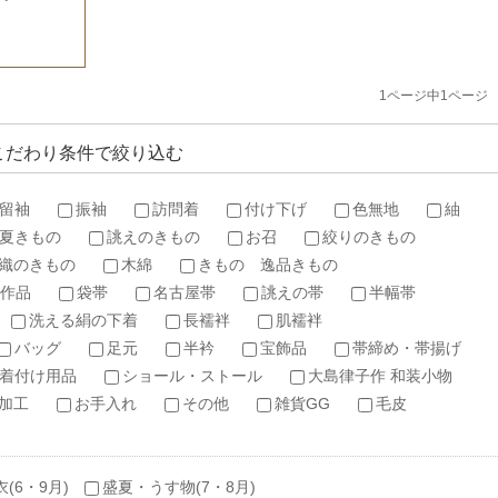
1ページ中1ページ
こだわり条件で絞り込む
留袖
振袖
訪問着
付け下げ
色無地
紬
夏きもの
誂えのきもの
お召
絞りのきもの
織のきもの
木綿
きもの 逸品きもの
作品
袋帯
名古屋帯
誂えの帯
半幅帯
洗える絹の下着
長襦袢
肌襦袢
バッグ
足元
半衿
宝飾品
帯締め・帯揚げ
着付け用品
ショール・ストール
大島律子作 和装小物
加工
お手入れ
その他
雑貨GG
毛皮
衣(6・9月)
盛夏・うす物(7・8月)