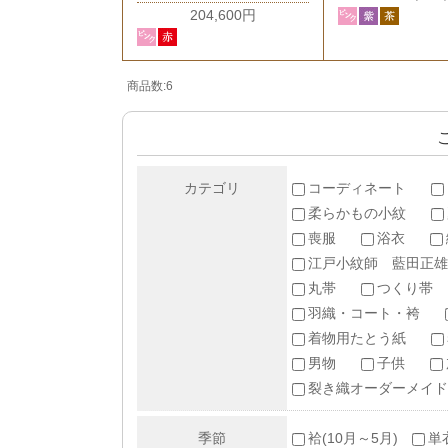
204,600円
商品数:6
カテゴリ
コーディネート
柔らかもの小紋
喪服
浴衣
江戸小紋師 藍田正雄
丸帯
つくり帯
羽織・コート・袴
着物用たとう紙
男物
子供
裂き織オーダーメイド
季節
袷(10月～5月)
単