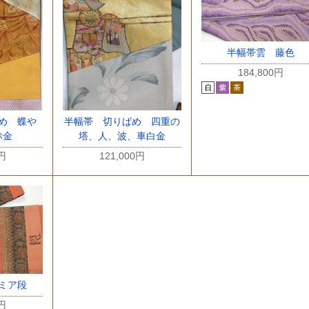
半幅帯雲 藤色
184,800円
め 蝶や
半幅帯 切りばめ 四重の
赤金
塔、人、波、車白金
0円
121,000円
ミア段
0円