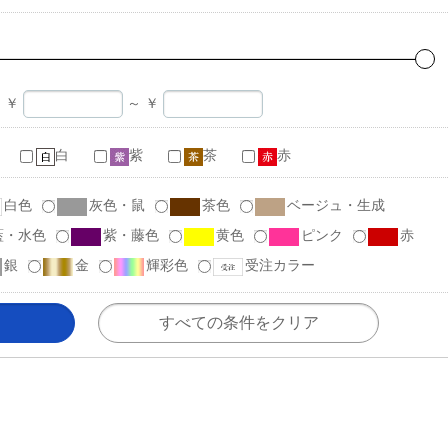
￥
～
￥
白
紫
茶
赤
白色
灰色・鼠
茶色
ベージュ・生成
藍・水色
紫・藤色
黄色
ピンク
赤
銀
金
輝彩色
受注カラー