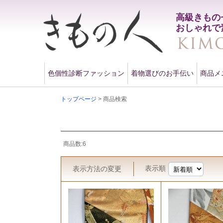
高級きもの
おしゃれで
色個性診断ファッション
着物選びのお手伝い
商品メ
トップページ
> 商品検索
商品数:6
表示順
表示方法
の変更