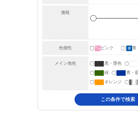
価格
色個性
ピンク
青
メイン地色
黒・墨色
緑
青・
オレンジ