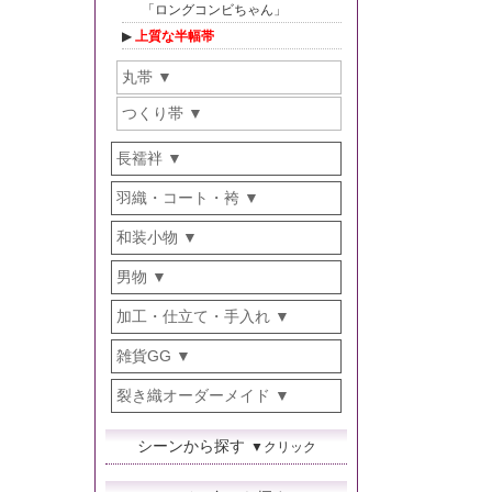
「ロングコンビちゃん」
上質な半幅帯
丸帯
つくり帯
長襦袢
羽織・コート・袴
和装小物
男物
加工・仕立て・手入れ
雑貨GG
裂き織オーダーメイド
シーンから探す
▼クリック