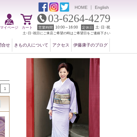
｜
HOME
English
03-6264-4279
10:00～16:00
土･日･祝
マイページ
カート
営業時間
定休日
土･日･祝日にご来店ご希望の時はご希望日をご連絡下さい
問合せ
きもの人について
アクセス
伊藤康子のブログ
1