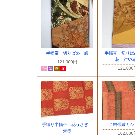
半幅帯 切りばめ 蝶
半幅帯 切りば
花 紺や
121,000円
121,00
手織り半幅帯 花うさぎ
半幅帯繍カシ
朱赤
162,80