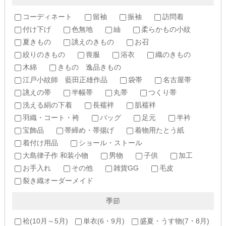
コーディネート
留袖
振袖
訪問着
付け下げ
色無地
紬
柔らかもの小紋
夏きもの
誂えのきもの
お召
絞りのきもの
喪服
浴衣
織のきもの
木綿
きもの 逸品きもの
江戸小紋師 藍田正雄作品
袋帯
名古屋帯
誂えの帯
半幅帯
丸帯
つくり帯
洗える絹の下着
長襦袢
肌襦袢
羽織・コート・袴
バッグ
足元
半衿
宝飾品
帯締め・帯揚げ
着物用たとう紙
着付け用品
ショール・ストール
大島律子作 和装小物
男物
子供
加工
お手入れ
その他
雑貨GG
毛皮
裂き織オーダーメイド
季節
袷(10月～5月)
単衣(6・9月)
盛夏・うす物(7・8月)