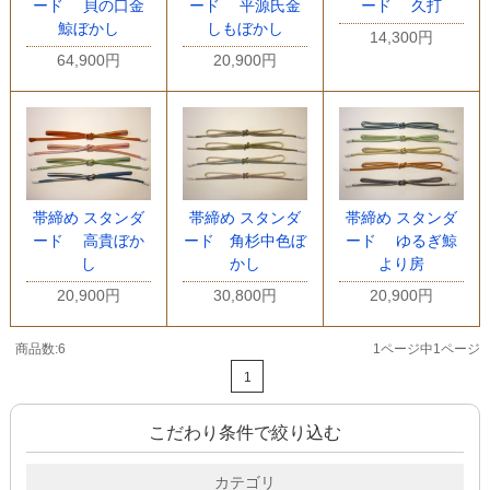
ード 貝の口金
ード 平源氏金
ード 久打
鯨ぼかし
しもぼかし
14,300円
64,900円
20,900円
帯締め スタンダ
帯締め スタンダ
帯締め スタンダ
ード 高貴ぼか
ード 角杉中色ぼ
ード ゆるぎ鯨
し
かし
より房
20,900円
30,800円
20,900円
商品数:6
1ページ中1ページ
1
こだわり条件で絞り込む
カテゴリ