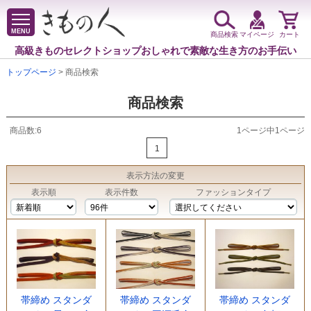
MENU
商品検索
マイページ
カート
高級きものセレクトショップ
おしゃれで素敵な生き方のお手伝い
トップページ
> 商品検索
商品検索
商品数:6
1ページ中1ページ
1
表示方法
の変更
表示順
表示件数
ファッションタイプ
帯締め スタンダ
帯締め スタンダ
帯締め スタンダ