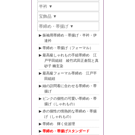
半衿
宝飾品
帯締め・帯揚げ
振袖用帯締め・帯揚げ・半衿・伊
達衿
帯締め・帯揚げ（フォーマル）
最高級しゃれもの手組帯締め 江
戸平田組紐 綾竹武田正倉院と真
砂子 幽玄染
最高級フォーマル帯締め 江戸平
田組紐
紬の訪問着に合わせる帯締め・帯
揚げ
ピンクの個性の可愛い帯締め・帯
揚げ（しゃれもの）
赤の個性の情熱的な帯締め・帯揚
げ（しゃれもの）
帯締め 輝く佐波理
帯締め・帯揚げスタンダード