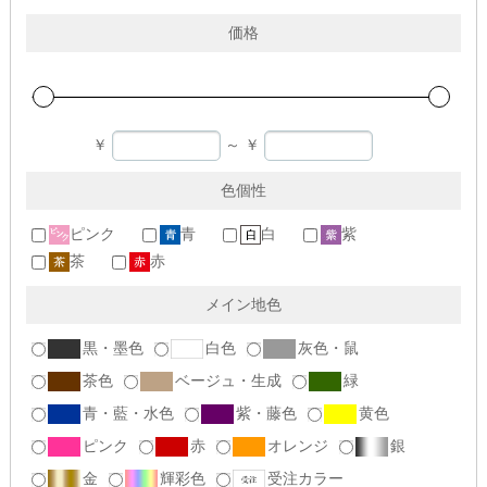
価格
￥
～
￥
色個性
ピンク
青
白
紫
茶
赤
メイン地色
黒・墨色
白色
灰色・鼠
茶色
ベージュ・生成
緑
青・藍・水色
紫・藤色
黄色
ピンク
赤
オレンジ
銀
金
輝彩色
受注カラー