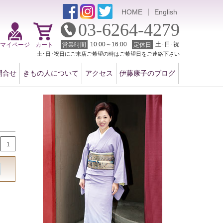
｜
HOME
English
03-6264-4279
10:00～16:00
土･日･祝
マイページ
カート
営業時間
定休日
土･日･祝日にご来店ご希望の時はご希望日をご連絡下さい
問合せ
きもの人について
アクセス
伊藤康子のブログ
1