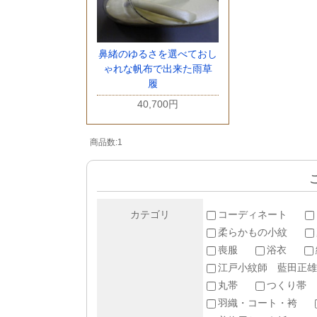
鼻緒のゆるさを選べておし
ゃれな帆布で出来た雨草
履
40,700円
商品数:1
カテゴリ
コーディネート
柔らかもの小紋
喪服
浴衣
江戸小紋師 藍田正雄
丸帯
つくり帯
羽織・コート・袴