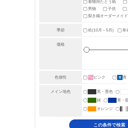
着物用たとう紙
男物
子供
裂き織オーダーメイド
季節
袷(10月～5月)
単
価格
色個性
ピンク
青
メイン地色
黒・墨色
緑
青・
オレンジ