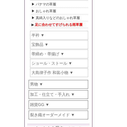
パナマの草履
おしゃれ草履
真綿入りなどのおしゃれ草履
足に合わせてすげられる雨草履
半衿
宝飾品
帯締め・帯揚げ
ショール・ストール
大島律子作 和装小物
男物
加工・仕立て・手入れ
雑貨GG
裂き織オーダーメイド