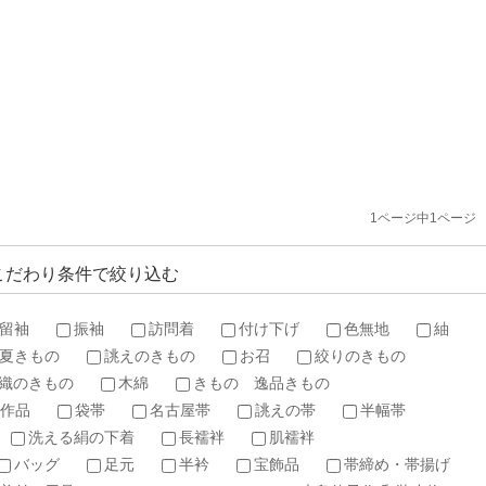
1ページ中1ページ
こだわり条件で絞り込む
留袖
振袖
訪問着
付け下げ
色無地
紬
夏きもの
誂えのきもの
お召
絞りのきもの
織のきもの
木綿
きもの 逸品きもの
作品
袋帯
名古屋帯
誂えの帯
半幅帯
洗える絹の下着
長襦袢
肌襦袢
バッグ
足元
半衿
宝飾品
帯締め・帯揚げ