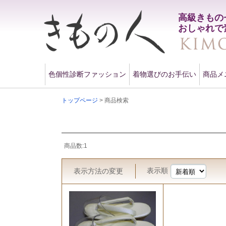
高級きもの
おしゃれで
色個性診断ファッション
着物選びのお手伝い
商品メ
トップページ
> 商品検索
商品数:1
表示順
表示方法
の変更