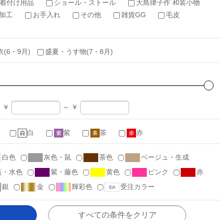
着付け用品
ショール・ストール
大島律子作 和装小物
加工
お手入れ
その他
雑貨GG
毛皮
衣(6・9月)
盛夏・うす物(7・8月)
￥
～
￥
白
紫
茶
赤
白色
灰色・鼠
茶色
ベージュ・生成
藍・水色
紫・藤色
黄色
ピンク
赤
銀
金
輝彩色
受注カラー