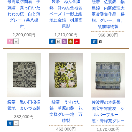
最高級訪問着 手
袋帯 ねん金綴
袋帯 佐賀錦 鍋
刺繍 真っ白いた
錦 針ねん金地習
島錦 内閣総理大
わわの桜 白と薄
ペーズリー献上紺
臣賞受賞作品 臙
グレー（共八掛
地に金銀 桝屋高
脂、グレー、白、
付）
尾製
筑前織物製
2,200,000円
1,210,000円
968,000円
袋帯 黒い円模様
袋帯 うすはた
佐波理の本袋帯
銀地 まいづる製
錦 草原の艶 花
国宝甲冑紋友 シ
文様グレー地 万
ルバーブルー
352,000円
勝製
裏：青緑茶グレー
462,000円
1,870,000円