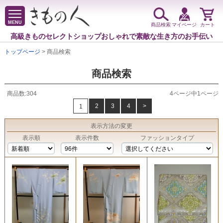
MENU
商品検索
マイページ
カート
高級きものセレクトショップ
おしゃれで素敵な生き方のお手伝い
トップページ
> 商品検索
商品検索
商品数:304
4ページ中1ページ
2
3
4
>
1
表示方法
の変更
表示順
表示件数
ファッションタイプ