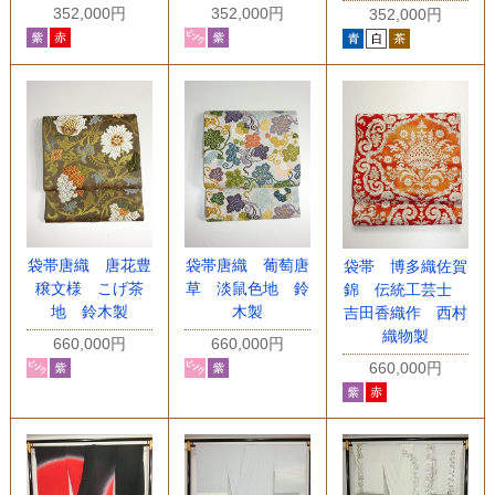
352,000円
352,000円
352,000円
袋帯唐織 唐花豊
袋帯唐織 葡萄唐
袋帯 博多織佐賀
穣文様 こげ茶
草 淡鼠色地 鈴
錦 伝統工芸士
地 鈴木製
木製
吉田香織作 西村
織物製
660,000円
660,000円
660,000円