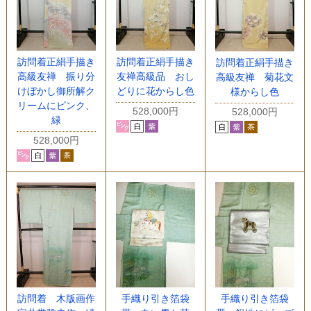
訪問着正絹手描き
訪問着正絹手描き
訪問着正絹手描き
高級友禅 振り分
友禅高級品 おし
高級友禅 菊花文
けぼかし御所解ク
どりに花からし色
様からし色
リームにピンク、
528,000円
528,000円
緑
528,000円
訪問着 木版画作
手織り引き箔袋
手織り引き箔袋