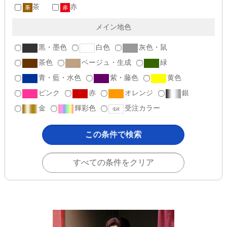
茶
赤
メイン地色
黒・墨色
白色
灰色・鼠
茶色
ベージュ・生成
緑
青・藍・水色
紫・藤色
黄色
ピンク
赤
オレンジ
銀
金
輝彩色
受注カラー