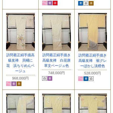
訪問着正絹手描高
訪問着正絹手描き
訪問着正絹手描き
級友禅 貝桶に
高級友禅 白花唐
高級友禅 裾グレ
花 浜ちりめんベ
草文ベージュ色
ーぼかし淡橙色
ージュ
748,000円
528,000円
968,000円