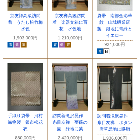
京友禅高級訪問
京友禅高級訪問
袋帯 南部金彩華
着 うたし松竹梅
着 楽器文箱に百
紋 山城機業店
水色
花 水色地
製 銀地に青緑と
イエロー
1,903,000円
1,210,000円
924,000円
手織り袋帯 河村
訪問着滝沢晃作
訪問着滝沢晃作
織物製 銀市松花
糸目友禅 薔薇の
糸目友禅 ボタン
衣
園 緑地に紫
唐草黒地に臙脂
880,000円
2,420,000円
1,936,000円