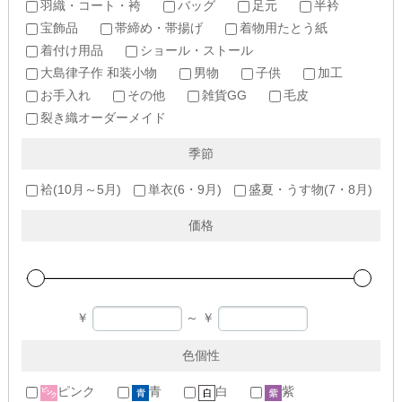
羽織・コート・袴
バッグ
足元
半衿
宝飾品
帯締め・帯揚げ
着物用たとう紙
着付け用品
ショール・ストール
大島律子作 和装小物
男物
子供
加工
お手入れ
その他
雑貨GG
毛皮
裂き織オーダーメイド
季節
袷(10月～5月)
単衣(6・9月)
盛夏・うす物(7・8月)
価格
￥
～
￥
色個性
ピンク
青
白
紫