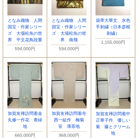
となみ織物 人間
となみ織物 人間
袋帯大華文 水色
国宝・作家シリー
国宝・作家シリー
手刺繍（日本彦根
ズ 大場松魚の世
ズ 大場松魚の世
刺繍）
界 平文花鳥段重
界 南飛
1,155,000円
594,000円
594,000円
加賀友禅訪問着金
加賀友禅訪問着寺
加賀友禅訪問着中
丸修一作花 青緑
西一紘作 梅菊
正華子作 優しい
地
笹 薄茶地
菊 藤とクリーム
地
660,000円
968,000円