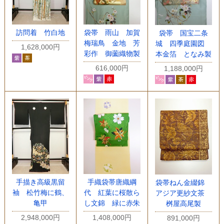
訪問着 竹白地
袋帯 雨山 加賀
袋帯 国宝二条
梅瑞鳥 金地 芳
城 四季庭園図
1,628,000円
彩作 御薗織物製
本金箔 となみ製
616,000円
1,188,000円
手描き高級黒留
手織袋帯唐織綱
袋帯ねん金綴錦
袖 松竹梅に鶴、
代 紅葉に桜散ら
アジア更紗文茶
亀甲
し文錦 緑に赤朱
桝屋高尾製
2,948,000円
1,408,000円
891,000円