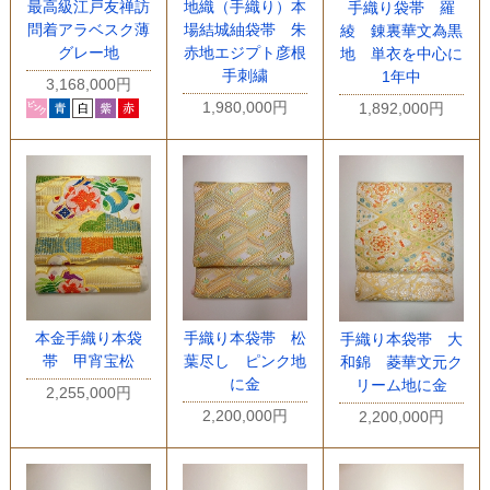
最高級江戸友禅訪
地織（手織り）本
手織り袋帯 羅
問着アラベスク薄
場結城紬袋帯 朱
綾 錬裏華文為黒
グレー地
赤地エジプト彦根
地 単衣を中心に
手刺繍
1年中
3,168,000円
1,980,000円
1,892,000円
本金手織り本袋
手織り本袋帯 松
手織り本袋帯 大
帯 甲宵宝松
葉尽し ピンク地
和錦 菱華文元ク
に金
リーム地に金
2,255,000円
2,200,000円
2,200,000円