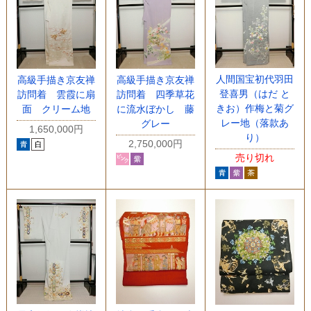
人間国宝初代羽田
高級手描き京友禅
高級手描き京友禅
登喜男（はだ と
訪問着 雲霞に扇
訪問着 四季草花
きお）作梅と菊グ
面 クリーム地
に流水ぼかし 藤
レー地（落款あ
グレー
1,650,000円
り）
2,750,000円
売り切れ