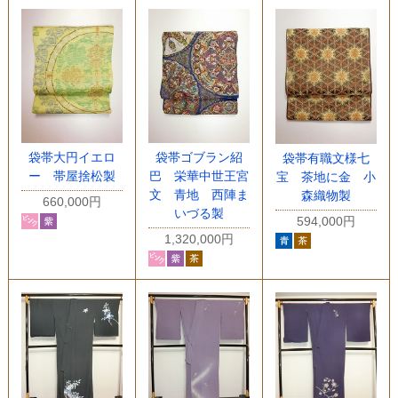
袋帯大円イエロ
袋帯ゴブラン紹
袋帯有職文様七
ー 帯屋捨松製
巴 栄華中世王宮
宝 茶地に金 小
文 青地 西陣ま
森織物製
660,000円
いづる製
594,000円
1,320,000円