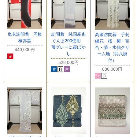
単衣訪問着 円模
訪問着 純国産糸
高級訪問着 手刺
様赤黒
ぐんま200使用
繍花 桜・梅・百
薄グレーに霞ぼか
合・菊・水仙クリ
440,000円
し
ーム地（共八掛
付）
528,000円
880,000円