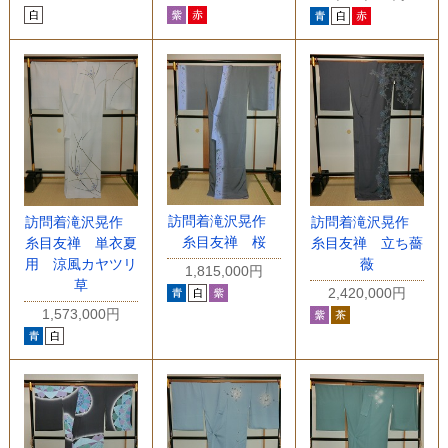
訪問着滝沢晃作
訪問着滝沢晃作
訪問着滝沢晃作
糸目友禅 桜
糸目友禅 単衣夏
糸目友禅 立ち薔
用 涼風カヤツリ
薇
1,815,000円
草
2,420,000円
1,573,000円