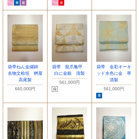
袋帯ねん金綴錦
袋帯 龍爪亀甲
袋帯 金彩オーキ
名物文桧垣 桝屋
白に金銀 清製
ッド水色に金 帯
高尾製
清製
561,000円
660,000円
561,000円