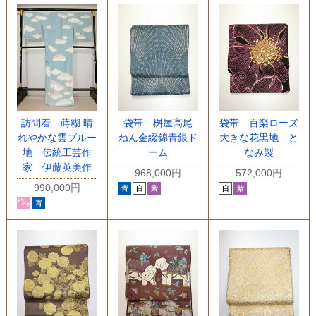
訪問着 蒔糊 晴
袋帯 桝屋高尾
袋帯 百楽ローズ
れやかな雲ブルー
ねん金綴錦青銀ド
大きな花黒地 と
地 伝統工芸作
ーム
なみ製
家 伊藤英美作
968,000円
572,000円
990,000円