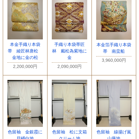
本金手織り本袋
手織り本袋帯匠
本金箔手織り本袋
帯 綾匠林唐松
林 戴松為紫地に
帯 南蛮船
金地に金の松
金
3,960,000円
2,200,000円
2,090,000円
色留袖 金銀霞に
色留袖 松に文箱
色留袖 線揚げ嵐
貝桶白地
クリーム地
山藤地