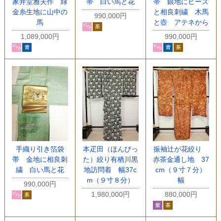
家井堂雅夫作 緑
帯 白い馬と花
帯 銀地にビーズ
金糸生地に山中の
と相良刺繍 木馬
990,000円
馬
と壺 アテネから
1,089,000円
990,000円
手織り引き箔袋
本疋田（ほんびっ
振袖辻が花絞り
帯 金地に相良刺
た）絞り有栖川黒
赤茶金通し地 37
繍 白い馬と花
地訪問着 幅37c
cm（９寸７分）
m（９寸８分）
幅
990,000円
1,980,000円
880,000円