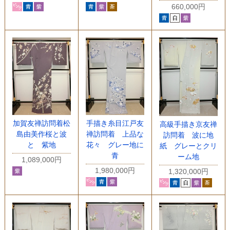
660,000円
加賀友禅訪問着松
手描き糸目江戸友
高級手描き京友禅
島由美作桜と波
禅訪問着 上品な
訪問着 波に地
と 紫地
花々 グレー地に
紙 グレーとクリ
青
ーム地
1,089,000円
1,980,000円
1,320,000円