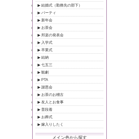
結婚式（勤務先の部下）
パーティ
新年会
お茶会
邦楽の発表会
入学式
卒業式
結納
七五三
観劇
PTA
謝恩会
お茶のお稽古
友人とお食事
普段着
お葬式
嫁入りしたく
メイン色から探す