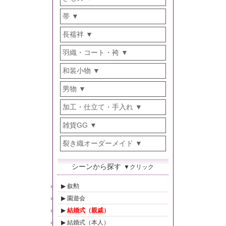
帯
長襦袢
羽織・コート・袴
和装小物
男物
加工・仕立て・手入れ
雑貨GG
裂き織オーダーメイド
シーンから探す
▼クリック
叙勲
園遊会
結婚式（親戚）
結婚式（本人）