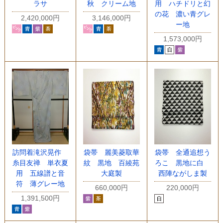
ラサ
秋 クリーム地
用 ハチドリと幻
の花 濃い青グレ
2,420,000円
3,146,000円
ー地
1,573,000円
訪問着滝沢晃作
袋帯 麗美菱取華
袋帯 全通追想う
糸目友禅 単衣夏
紋 黒地 百綾苑
ろこ 黒地に白
用 五線譜と音
大庭製
西陣ながしま製
符 薄グレー地
660,000円
220,000円
1,391,500円