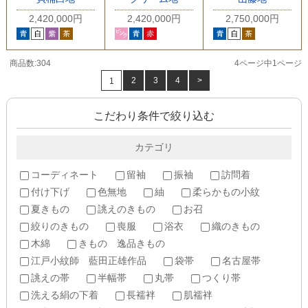
2,420,000円
2,420,000円
2,750,000円
商品数:304
4ページ中1ページ
2
3
4
>
1
こだわり条件で絞り込む
カテゴリ
コーディネート
留袖
振袖
訪問着
付け下げ
色無地
紬
柔らかもの小紋
夏きもの
誂えのきもの
お召
絞りのきもの
喪服
浴衣
織のきもの
木綿
きもの 逸品きもの
江戸小紋師 藍田正雄作品
袋帯
名古屋帯
誂えの帯
半幅帯
丸帯
つくり帯
洗える絹の下着
長襦袢
肌襦袢