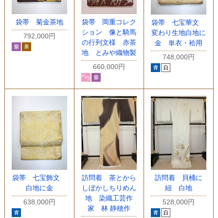
袋帯 菊金茶地
袋帯 岡重コレク
袋帯 七宝華文
ション 像と騎馬
変わり生地白地に
792,000円
の行列文様 赤茶
金 単衣・袷用
地 とみや織物製
748,000円
660,000円
袋帯 七宝飾文
訪問着 茶とから
訪問着 貝桶に
白地に金
しぼかしちりめん
紐 白地
地 染織工芸作
638,000円
528,000円
家 林 静穂作