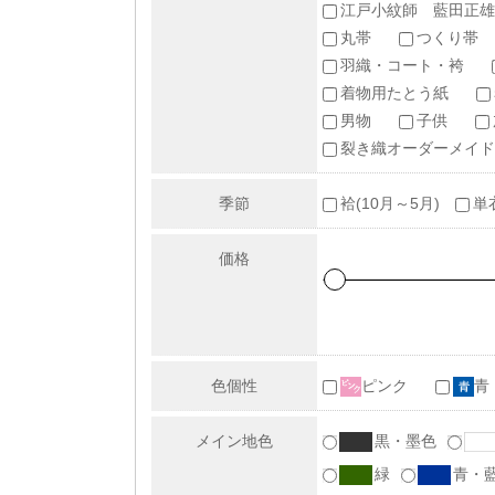
江戸小紋師 藍田正雄
丸帯
つくり帯
羽織・コート・袴
着物用たとう紙
男物
子供
裂き織オーダーメイド
季節
袷(10月～5月)
単
価格
色個性
ピンク
青
メイン地色
黒・墨色
緑
青・