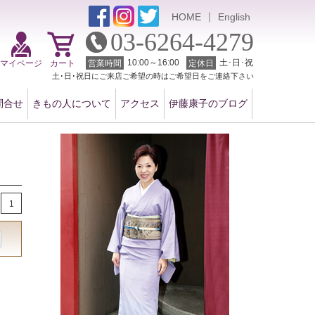
｜
HOME
English
03-6264-4279
10:00～16:00
土･日･祝
マイページ
カート
営業時間
定休日
土･日･祝日にご来店ご希望の時はご希望日をご連絡下さい
問合せ
きもの人について
アクセス
伊藤康子のブログ
1