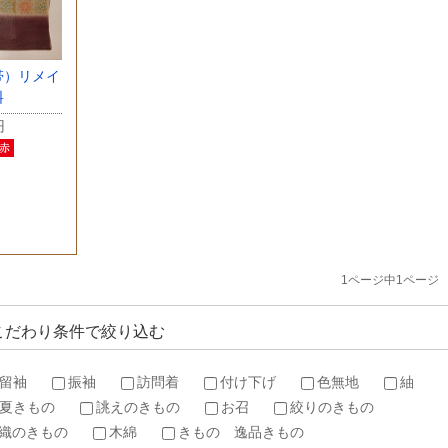
帯）リメイ
料
円
1ページ中1ページ
こだわり条件で絞り込む
留袖
振袖
訪問着
付け下げ
色無地
紬
夏きもの
誂えのきもの
お召
絞りのきもの
織のきもの
木綿
きもの 逸品きもの