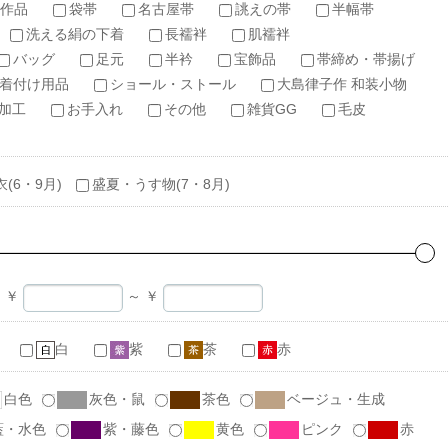
作品
袋帯
名古屋帯
誂えの帯
半幅帯
洗える絹の下着
長襦袢
肌襦袢
バッグ
足元
半衿
宝飾品
帯締め・帯揚げ
着付け用品
ショール・ストール
大島律子作 和装小物
加工
お手入れ
その他
雑貨GG
毛皮
衣(6・9月)
盛夏・うす物(7・8月)
￥
～
￥
白
紫
茶
赤
白色
灰色・鼠
茶色
ベージュ・生成
藍・水色
紫・藤色
黄色
ピンク
赤