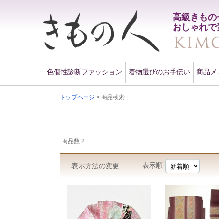
高級きもの
おしゃれで
色個性診断ファッション
着物選びのお手伝い
商品メ
トップページ
> 商品検索
商品数:2
表示順
表示方法
の変更