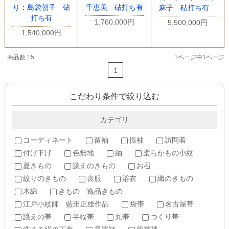
り：島袋朝子 砧
千恵美 砧打ち有
麻子 砧打ち有
打ち有
1,760,000円
5,500,000円
1,540,000円
商品数:15
1ページ中1ページ
1
こだわり条件で絞り込む
カテゴリ
コーディネート
留袖
振袖
訪問着
付け下げ
色無地
紬
柔らかもの小紋
夏きもの
誂えのきもの
お召
絞りのきもの
喪服
浴衣
織のきもの
木綿
きもの 逸品きもの
江戸小紋師 藍田正雄作品
袋帯
名古屋帯
誂えの帯
半幅帯
丸帯
つくり帯