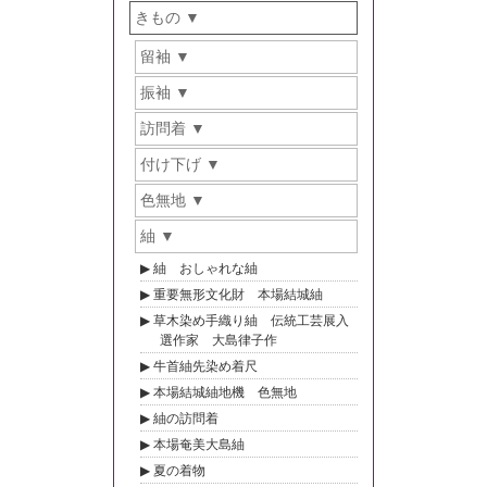
きもの
留袖
振袖
訪問着
付け下げ
色無地
紬
紬 おしゃれな紬
重要無形文化財 本場結城紬
草木染め手織り紬 伝統工芸展入
選作家 大島律子作
牛首紬先染め着尺
本場結城紬地機 色無地
紬の訪問着
本場奄美大島紬
夏の着物