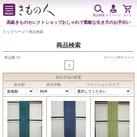
MENU
商品検索
マイページ
カート
高級きものセレクトショップ
おしゃれで素敵な生き方のお手伝い
トップページ
> 商品検索
商品検索
商品数:15
1ページ中1ページ
1
表示方法
の変更
表示順
表示件数
ファッションタイプ