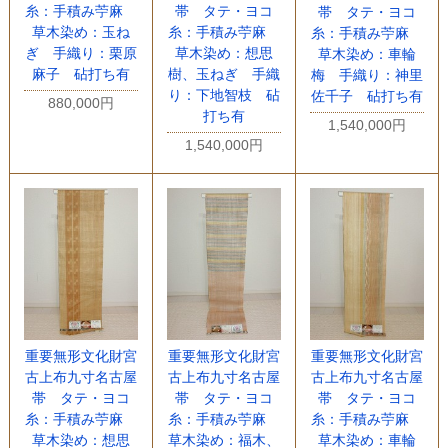
糸：手積み苧麻
帯 タテ・ヨコ
帯 タテ・ヨコ
草木染め：玉ね
糸：手積み苧麻
糸：手積み苧麻
ぎ 手織り：栗原
草木染め：想思
草木染め：車輪
麻子 砧打ち有
樹、玉ねぎ 手織
梅 手織り：神里
り：下地智枝 砧
佐千子 砧打ち有
880,000円
打ち有
1,540,000円
1,540,000円
重要無形文化財宮
重要無形文化財宮
重要無形文化財宮
古上布九寸名古屋
古上布九寸名古屋
古上布九寸名古屋
帯 タテ・ヨコ
帯 タテ・ヨコ
帯 タテ・ヨコ
糸：手積み苧麻
糸：手積み苧麻
糸：手積み苧麻
草木染め：想思
草木染め：福木、
草木染め：車輪