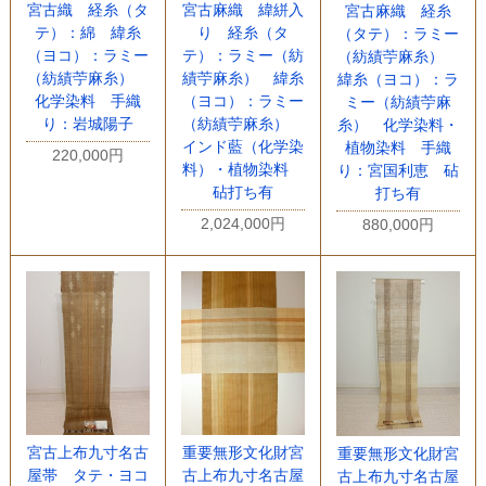
宮古織 経糸（タ
宮古麻織 緯絣入
宮古麻織 経糸
テ）：綿 緯糸
り 経糸（タ
（タテ）：ラミー
（ヨコ）：ラミー
テ）：ラミー（紡
（紡績苧麻糸）
（紡績苧麻糸）
績苧麻糸） 緯糸
緯糸（ヨコ）：ラ
化学染料 手織
（ヨコ）：ラミー
ミー（紡績苧麻
り：岩城陽子
（紡績苧麻糸）
糸） 化学染料・
インド藍（化学染
植物染料 手織
220,000円
料）・植物染料
り：宮国利恵 砧
砧打ち有
打ち有
2,024,000円
880,000円
宮古上布九寸名古
重要無形文化財宮
重要無形文化財宮
屋帯 タテ・ヨコ
古上布九寸名古屋
古上布九寸名古屋