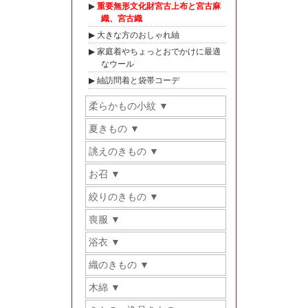
重要無形文化財宮古上布と宮古麻
織、宮古織
大きな方のおしゃれ紬
家庭着やちょっとおでかけに最適
なウール
紬訪問着と袋帯コーデ
柔らかもの小紋
夏きもの
誂えのきもの
お召
絞りのきもの
喪服
浴衣
織のきもの
木綿