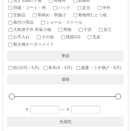
洗える絹の下着
長襦袢
肌襦袢
羽織・コート・袴
バッグ
足元
半衿
宝飾品
帯締め・帯揚げ
着物用たとう紙
着付け用品
ショール・ストール
大島律子作 和装小物
男物
子供
加工
お手入れ
その他
雑貨GG
毛皮
裂き織オーダーメイド
季節
袷(10月～5月)
単衣(6・9月)
盛夏・うす物(7・8月)
価格
￥
～
￥
色個性