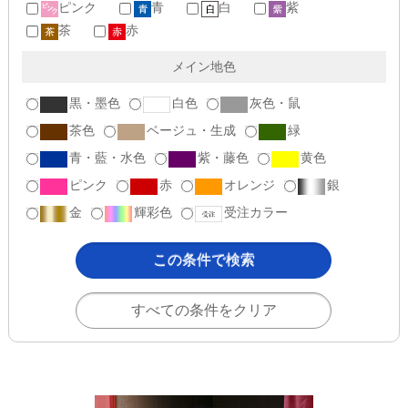
ピンク
青
白
紫
茶
赤
メイン地色
黒・墨色
白色
灰色・鼠
茶色
ベージュ・生成
緑
青・藍・水色
紫・藤色
黄色
ピンク
赤
オレンジ
銀
金
輝彩色
受注カラー