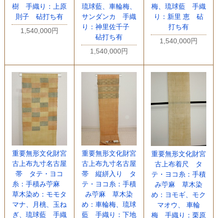
樹 手織り：上原
琉球藍、車輪梅、
梅、琉球藍 手織
則子 砧打ち有
サンダンカ 手織
り：新里 恵 砧
り：神里佐千子
打ち有
1,540,000円
砧打ち有
1,540,000円
1,540,000円
重要無形文化財宮
重要無形文化財宮
重要無形文化財宮
古上布九寸名古屋
古上布九寸名古屋
古上布着尺 タ
帯 タテ・ヨコ
帯 縦絣入り タ
テ・ヨコ糸：手積
糸：手積み苧麻
テ・ヨコ糸：手積
み苧麻 草木染
草木染め：モモタ
み苧麻 草木染
め：ヨモギ、モク
マナ、月桃、玉ね
め：車輪梅、琉球
マオウ、 車輪
ぎ、琉球藍 手織
藍 手織り：下地
梅 手織り：栗原