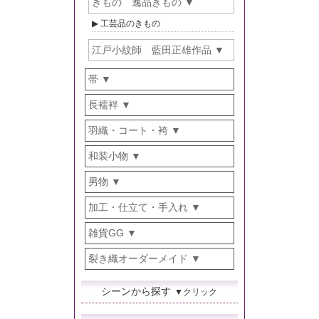
きもの 逸品きもの
工芸品のきもの
江戸小紋師 藍田正雄作品
帯
長襦袢
羽織・コート・袴
和装小物
男物
加工・仕立て・手入れ
雑貨GG
裂き織オーダーメイド
シーンから探す
▼クリック