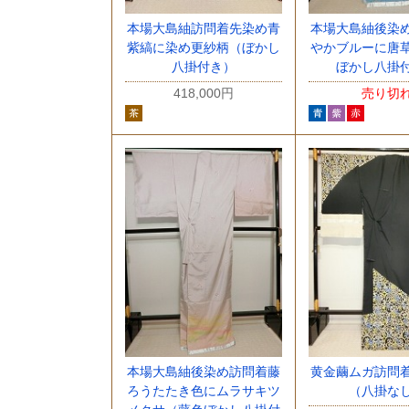
本場大島紬訪問着先染め青
本場大島紬後染
紫縞に染め更紗柄（ぼかし
やかブルーに唐
八掛付き）
ぼかし八掛
418,000円
売り切
本場大島紬後染め訪問着藤
黄金繭ムガ訪問
ろうたたき色にムラサキツ
（八掛な