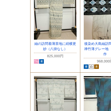
紬の訪問着薄茶地に紺横更
後染め大島紬訪
紗（八掛なし）
禅竹薄グレー地
作
825,000円
968,00