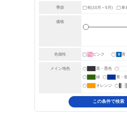
季節
袷(10月～5月)
単
価格
色個性
ピンク
青
メイン地色
黒・墨色
緑
青・
オレンジ