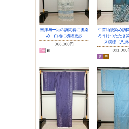
吉澤与一紬の訪問着に後染
牛首紬後染め訪
め 白地に横段更紗
ろうけつたたき
ス模様（八掛
968,000円
891,00