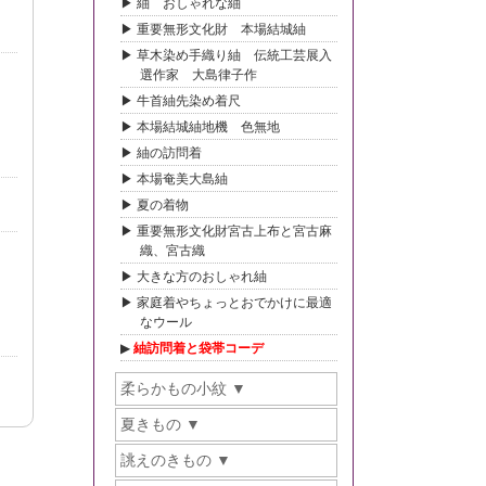
紬 おしゃれな紬
重要無形文化財 本場結城紬
草木染め手織り紬 伝統工芸展入
選作家 大島律子作
牛首紬先染め着尺
本場結城紬地機 色無地
紬の訪問着
本場奄美大島紬
夏の着物
重要無形文化財宮古上布と宮古麻
織、宮古織
大きな方のおしゃれ紬
家庭着やちょっとおでかけに最適
なウール
紬訪問着と袋帯コーデ
柔らかもの小紋
夏きもの
誂えのきもの