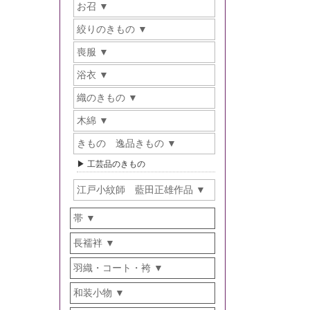
お召
絞りのきもの
喪服
浴衣
織のきもの
木綿
きもの 逸品きもの
工芸品のきもの
江戸小紋師 藍田正雄作品
帯
長襦袢
羽織・コート・袴
和装小物