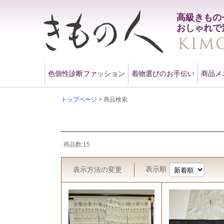
高級きもの
おしゃれで
色個性診断ファッション
着物選びのお手伝い
商品メ
トップページ
> 商品検索
商品数:15
表示順
表示方法
の変更