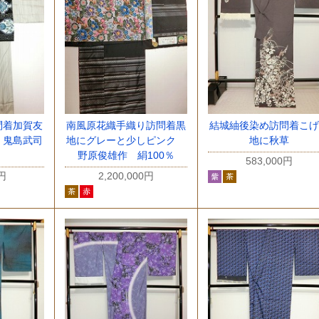
問着加賀友
南風原花織手織り訪問着黒
結城紬後染め訪問着こげ
 鬼島武司
地にグレーと少しピンク
地に秋草
野原俊雄作 絹100％
583,000円
0円
2,200,000円