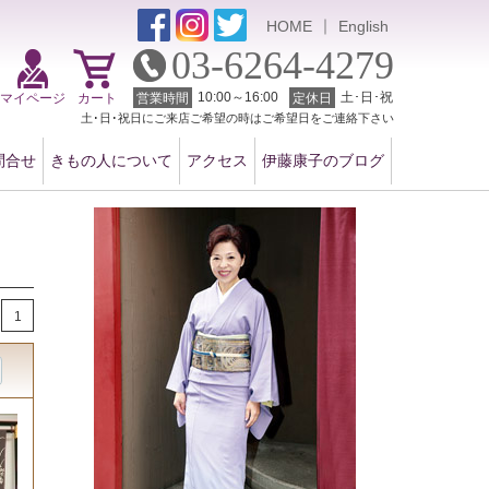
｜
HOME
English
03-6264-4279
10:00～16:00
土･日･祝
マイページ
カート
営業時間
定休日
土･日･祝日にご来店ご希望の時はご希望日をご連絡下さい
問合せ
きもの人について
アクセス
伊藤康子のブログ
1