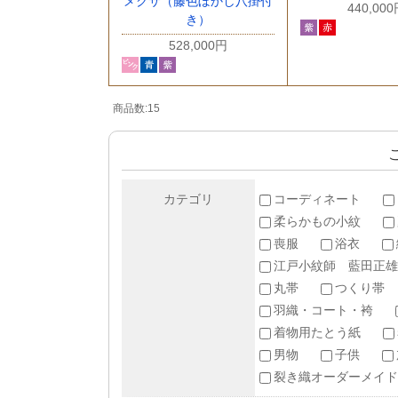
メクサ（藤色ぼかし八掛付
440,00
き）
528,000円
商品数:15
カテゴリ
コーディネート
柔らかもの小紋
喪服
浴衣
江戸小紋師 藍田正雄
丸帯
つくり帯
羽織・コート・袴
着物用たとう紙
男物
子供
裂き織オーダーメイド