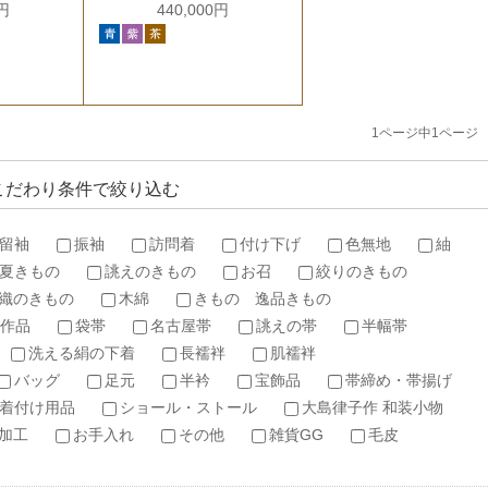
0円
440,000円
1ページ中1ページ
こだわり条件で絞り込む
留袖
振袖
訪問着
付け下げ
色無地
紬
夏きもの
誂えのきもの
お召
絞りのきもの
織のきもの
木綿
きもの 逸品きもの
作品
袋帯
名古屋帯
誂えの帯
半幅帯
洗える絹の下着
長襦袢
肌襦袢
バッグ
足元
半衿
宝飾品
帯締め・帯揚げ
着付け用品
ショール・ストール
大島律子作 和装小物
加工
お手入れ
その他
雑貨GG
毛皮