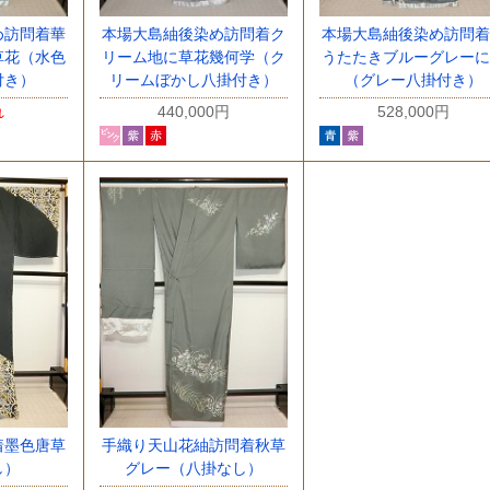
め訪問着華
本場大島紬後染め訪問着ク
本場大島紬後染め訪問着
草花（水色
リーム地に草花幾何学（ク
うたたきブルーグレーに
付き）
リームぼかし八掛付き）
（グレー八掛付き）
れ
440,000円
528,000円
着墨色唐草
手織り天山花紬訪問着秋草
し）
グレー（八掛なし）