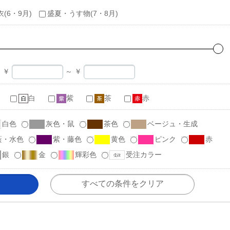
衣(6・9月)
盛夏・うす物(7・8月)
￥
～
￥
白
紫
茶
赤
白色
灰色・鼠
茶色
ベージュ・生成
藍・水色
紫・藤色
黄色
ピンク
赤
銀
金
輝彩色
受注カラー