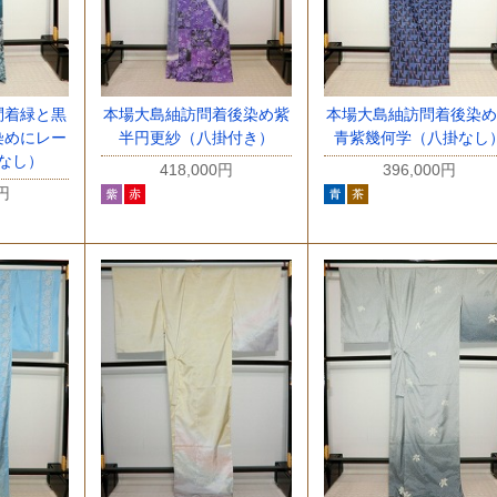
問着緑と黒
本場大島紬訪問着後染め紫
本場大島紬訪問着後染め
染めにレー
半円更紗（八掛付き）
青紫幾何学（八掛なし
なし）
418,000円
396,000円
0円