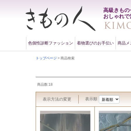
高級きもの
おしゃれで
色個性診断ファッション
着物選びのお手伝い
商品メ
トップページ
> 商品検索
商品数:18
表示順
表示方法
の変更