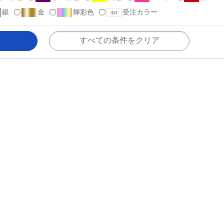
銀
金
輝彩色
受注カラー