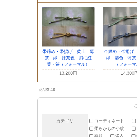
帯締め・帯揚げ 黄土 薄
帯締め・帯揚げ
茶 緑 抹茶色 扇に紅
緑 藤色 薄茶
葉・笹（フォーマル）
（フォーマ
13,200円
14,300
商品数:18
カテゴリ
コーディネート
柔らかもの小紋
喪服
浴衣