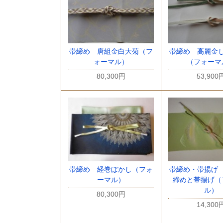
帯締め 唐組金白大菊（フ
帯締め 高麗金
ォーマル）
（フォーマ
80,300円
53,900
帯締め 経巻ぼかし（フォ
帯締め・帯揚げ
ーマル）
締めと帯揚げ（
ル）
80,300円
14,300