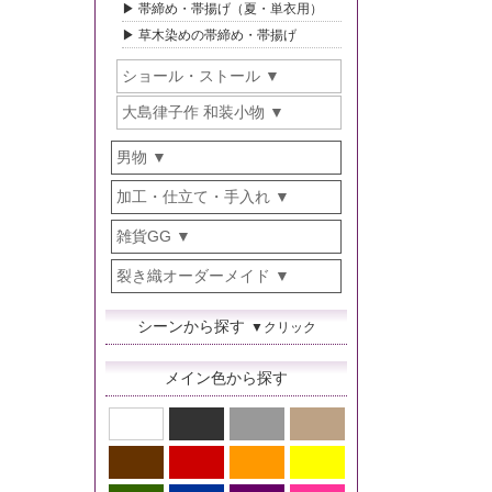
帯締め・帯揚げ（夏・単衣用）
草木染めの帯締め・帯揚げ
ショール・ストール
大島律子作 和装小物
男物
加工・仕立て・手入れ
雑貨GG
裂き織オーダーメイド
シーンから探す
▼クリック
メイン色から探す