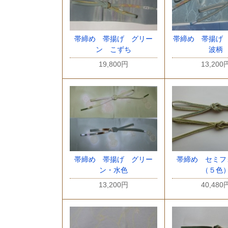
帯締め 帯揚げ グリー
帯締め 帯揚げ
ン こずち
波柄
19,800円
13,200
帯締め 帯揚げ グリー
帯締め セミフ
ン・水色
（５色
13,200円
40,480