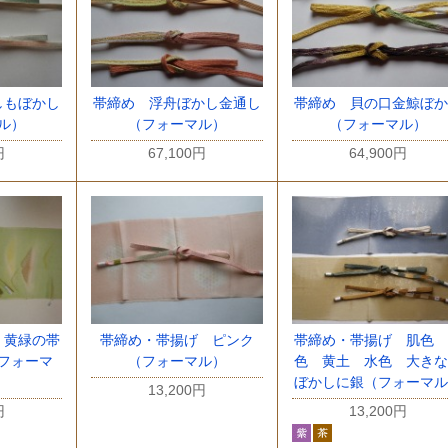
しもぼかし
帯締め 浮舟ぼかし金通し
帯締め 貝の口金鯨ぼか
ル）
（フォーマル）
（フォーマル）
円
67,100円
64,900円
 黄緑の帯
帯締め・帯揚げ ピンク
帯締め・帯揚げ 肌色 
フォーマ
（フォーマル）
色 黄土 水色 大きな
ぼかしに銀（フォーマル
13,200円
円
13,200円