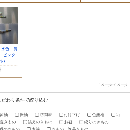
 水色 黄
 ピンク
ル）
円
1ページ中1ページ
こだわり条件で絞り込む
留袖
振袖
訪問着
付け下げ
色無地
紬
夏きもの
誂えのきもの
お召
絞りのきもの
織のきもの
木綿
きもの 逸品きもの