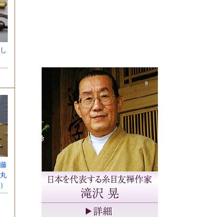
し
藤
丸
）