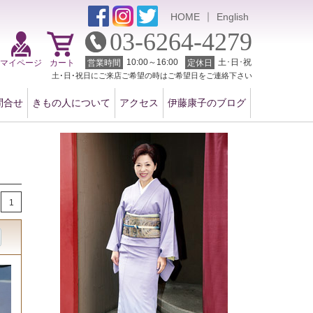
｜
HOME
English
03-6264-4279
10:00～16:00
土･日･祝
マイページ
カート
営業時間
定休日
土･日･祝日にご来店ご希望の時はご希望日をご連絡下さい
問合せ
きもの人について
アクセス
伊藤康子のブログ
1