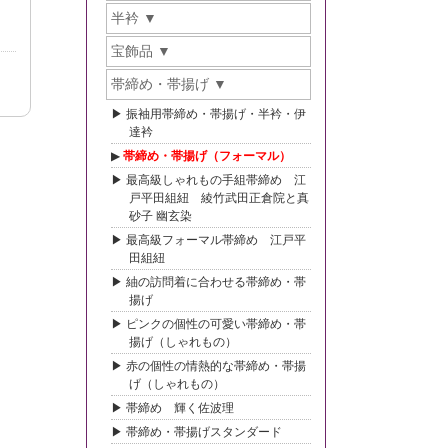
半衿
宝飾品
帯締め・帯揚げ
振袖用帯締め・帯揚げ・半衿・伊
達衿
帯締め・帯揚げ（フォーマル）
最高級しゃれもの手組帯締め 江
戸平田組紐 綾竹武田正倉院と真
砂子 幽玄染
最高級フォーマル帯締め 江戸平
田組紐
紬の訪問着に合わせる帯締め・帯
揚げ
ピンクの個性の可愛い帯締め・帯
揚げ（しゃれもの）
赤の個性の情熱的な帯締め・帯揚
げ（しゃれもの）
帯締め 輝く佐波理
帯締め・帯揚げスタンダード