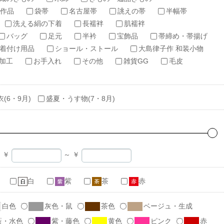
作品
袋帯
名古屋帯
誂えの帯
半幅帯
洗える絹の下着
長襦袢
肌襦袢
バッグ
足元
半衿
宝飾品
帯締め・帯揚げ
着付け用品
ショール・ストール
大島律子作 和装小物
加工
お手入れ
その他
雑貨GG
毛皮
衣(6・9月)
盛夏・うす物(7・8月)
￥
～
￥
白
紫
茶
赤
白色
灰色・鼠
茶色
ベージュ・生成
藍・水色
紫・藤色
黄色
ピンク
赤