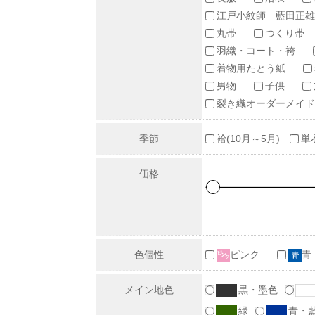
江戸小紋師 藍田正雄
丸帯
つくり帯
羽織・コート・袴
着物用たとう紙
男物
子供
裂き織オーダーメイド
季節
袷(10月～5月)
単
価格
色個性
ピンク
青
メイン地色
黒・墨色
緑
青・