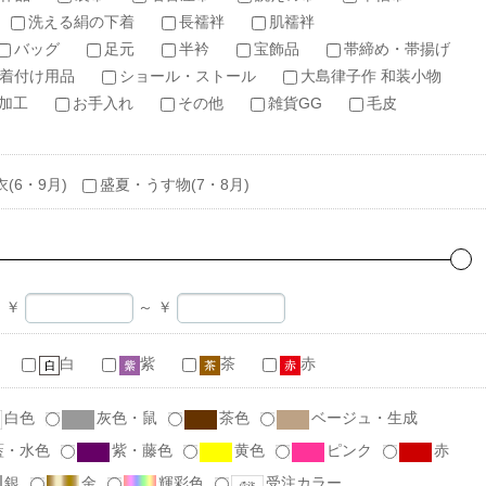
洗える絹の下着
長襦袢
肌襦袢
バッグ
足元
半衿
宝飾品
帯締め・帯揚げ
着付け用品
ショール・ストール
大島律子作 和装小物
加工
お手入れ
その他
雑貨GG
毛皮
衣(6・9月)
盛夏・うす物(7・8月)
￥
～
￥
白
紫
茶
赤
白色
灰色・鼠
茶色
ベージュ・生成
藍・水色
紫・藤色
黄色
ピンク
赤
銀
金
輝彩色
受注カラー