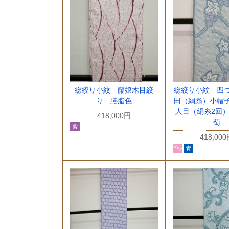
総絞り小紋 藤娘木目絞
総絞り小紋 四
り 臙脂色
田（絹糸）小帽
人目（絹糸2回
418,000円
萄
418,00