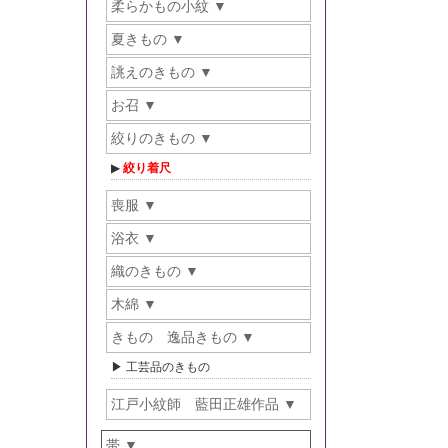
柔らかもの小紋
夏きもの
誂えのきもの
お召
絞りのきもの
絞り着尺
喪服
浴衣
織のきもの
木綿
きもの 逸品きもの
工芸品のきもの
江戸小紋師 藍田正雄作品
帯