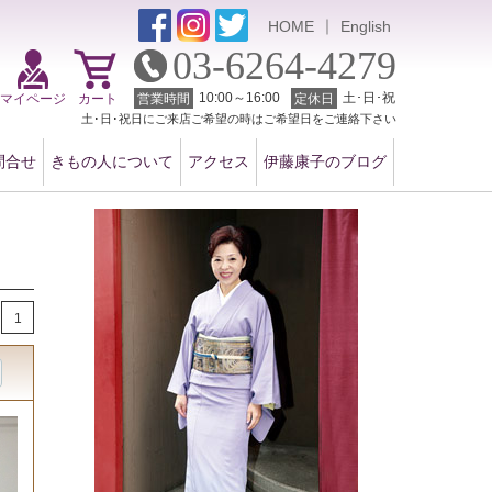
｜
HOME
English
03-6264-4279
10:00～16:00
土･日･祝
マイページ
カート
営業時間
定休日
土･日･祝日にご来店ご希望の時はご希望日をご連絡下さい
問合せ
きもの人について
アクセス
伊藤康子のブログ
1