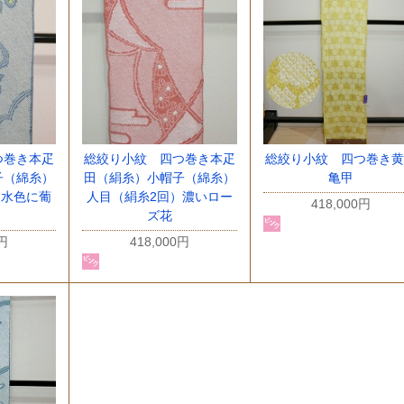
つ巻き本疋
総絞り小紋 四つ巻き本疋
総絞り小紋 四つ巻き黄
子（綿糸）
田（絹糸）小帽子（綿糸）
亀甲
）水色に葡
人目（絹糸2回）濃いロー
418,000円
ズ花
0円
418,000円