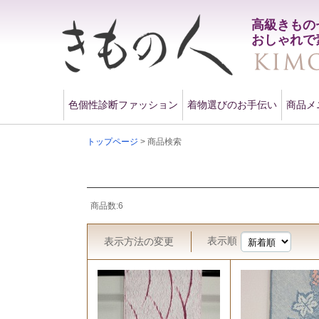
高級きもの
おしゃれで
色個性診断ファッション
着物選びのお手伝い
商品メ
トップページ
> 商品検索
商品数:6
表示順
表示方法
の変更