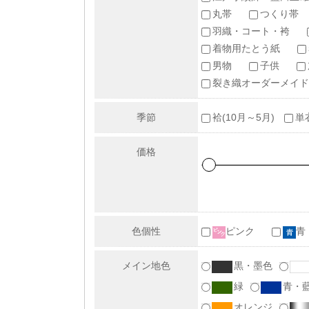
丸帯
つくり帯
羽織・コート・袴
着物用たとう紙
男物
子供
裂き織オーダーメイド
季節
袷(10月～5月)
単
価格
色個性
ピンク
青
メイン地色
黒・墨色
緑
青・
オレンジ