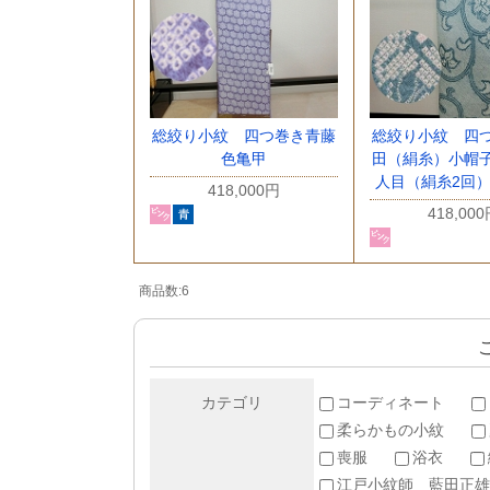
総絞り小紋 四つ巻き青藤
総絞り小紋 四
色亀甲
田（絹糸）小帽
人目（絹糸2回
418,000円
418,00
商品数:6
カテゴリ
コーディネート
柔らかもの小紋
喪服
浴衣
江戸小紋師 藍田正雄