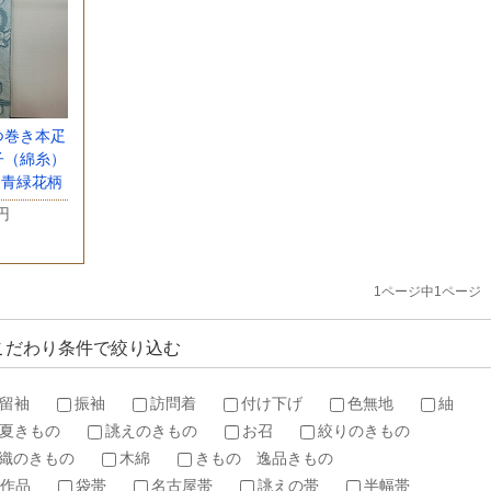
つ巻き本疋
子（綿糸）
）青緑花柄
0円
1ページ中1ページ
こだわり条件で絞り込む
留袖
振袖
訪問着
付け下げ
色無地
紬
夏きもの
誂えのきもの
お召
絞りのきもの
織のきもの
木綿
きもの 逸品きもの
作品
袋帯
名古屋帯
誂えの帯
半幅帯