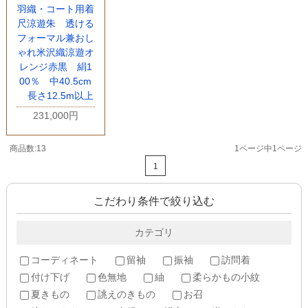
羽織・コート用着
尺涼遊朱 透ける
フォーマル兼おし
ゃれ米沢織涼遊オ
レンジ赤黒 絹1
00％ 中40.5cm
長さ12.5m以上
231,000円
商品数:13
1ページ中1ページ
1
こだわり条件で絞り込む
カテゴリ
コーディネート
留袖
振袖
訪問着
付け下げ
色無地
紬
柔らかもの小紋
夏きもの
誂えのきもの
お召