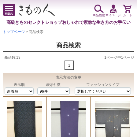
MENU
商品検索
マイページ
カート
高級きものセレクトショップ
おしゃれで素敵な生き方のお手伝い
トップページ
> 商品検索
商品検索
商品数:13
1ページ中1ページ
1
表示方法
の変更
表示順
表示件数
ファッションタイプ