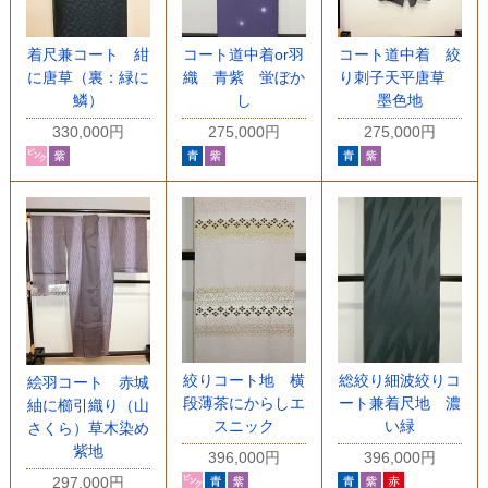
着尺兼コート 紺
コート道中着or羽
コート道中着 絞
に唐草（裏：緑に
織 青紫 蛍ぼか
り刺子天平唐草
鱗）
し
墨色地
330,000円
275,000円
275,000円
絞りコート地 横
総絞り細波絞りコ
絵羽コート 赤城
段薄茶にからしエ
ート兼着尺地 濃
紬に櫛引織り（山
スニック
い緑
さくら）草木染め
紫地
396,000円
396,000円
297,000円