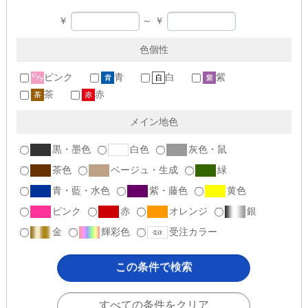
￥
～
￥
色個性
ピンク
青
白
紫
茶
赤
メイン地色
黒・墨色
白色
灰色・鼠
茶色
ベージュ・生成
緑
青・藍・水色
紫・藤色
黄色
ピンク
赤
オレンジ
銀
金
輝彩色
受注カラー