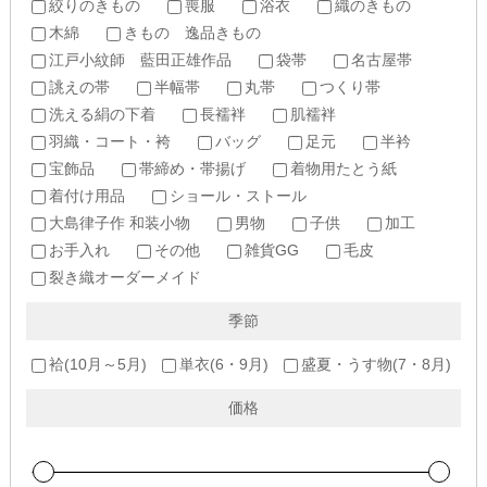
絞りのきもの
喪服
浴衣
織のきもの
木綿
きもの 逸品きもの
江戸小紋師 藍田正雄作品
袋帯
名古屋帯
誂えの帯
半幅帯
丸帯
つくり帯
洗える絹の下着
長襦袢
肌襦袢
羽織・コート・袴
バッグ
足元
半衿
宝飾品
帯締め・帯揚げ
着物用たとう紙
着付け用品
ショール・ストール
大島律子作 和装小物
男物
子供
加工
お手入れ
その他
雑貨GG
毛皮
裂き織オーダーメイド
季節
袷(10月～5月)
単衣(6・9月)
盛夏・うす物(7・8月)
価格