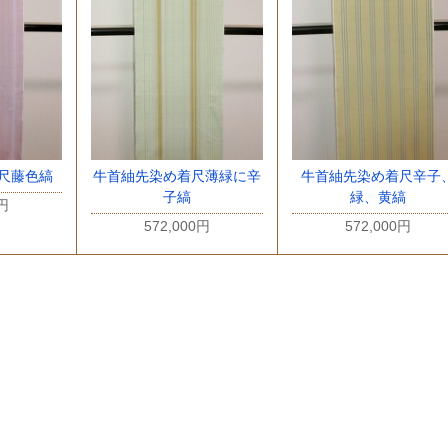
尺藤色縞
牛首紬先染め着尺薄緑に辛
牛首紬先染め着尺辛子
子縞
緑、黄縞
0円
572,000円
572,000円