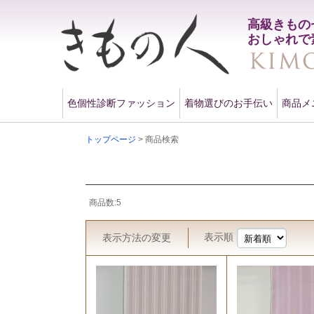
高級きもの
おしゃれで
色個性診断ファッション
着物選びのお手伝い
商品メ
トップページ
> 商品検索
商品数:5
表示順
表示方法
の変更