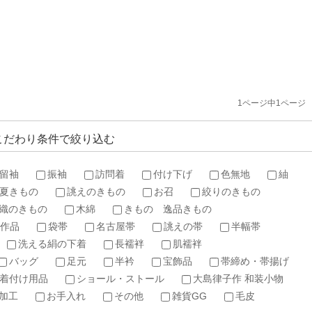
1ページ中1ページ
こだわり条件で絞り込む
留袖
振袖
訪問着
付け下げ
色無地
紬
夏きもの
誂えのきもの
お召
絞りのきもの
織のきもの
木綿
きもの 逸品きもの
作品
袋帯
名古屋帯
誂えの帯
半幅帯
洗える絹の下着
長襦袢
肌襦袢
バッグ
足元
半衿
宝飾品
帯締め・帯揚げ
着付け用品
ショール・ストール
大島律子作 和装小物
加工
お手入れ
その他
雑貨GG
毛皮