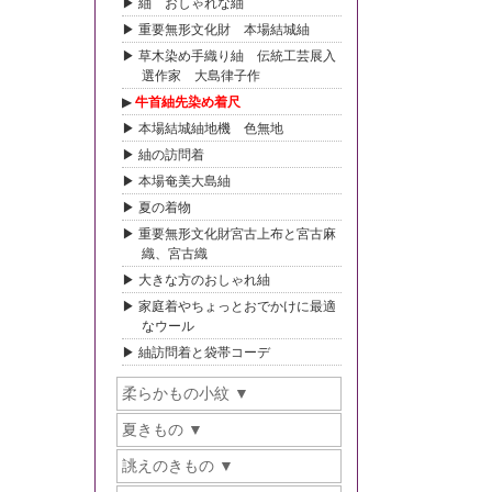
紬 おしゃれな紬
重要無形文化財 本場結城紬
草木染め手織り紬 伝統工芸展入
選作家 大島律子作
牛首紬先染め着尺
本場結城紬地機 色無地
紬の訪問着
本場奄美大島紬
夏の着物
重要無形文化財宮古上布と宮古麻
織、宮古織
大きな方のおしゃれ紬
家庭着やちょっとおでかけに最適
なウール
紬訪問着と袋帯コーデ
柔らかもの小紋
夏きもの
誂えのきもの