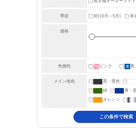
裂き織オーダーメイド
季節
袷(10月～5月)
単
価格
色個性
ピンク
青
メイン地色
黒・墨色
緑
青・
オレンジ