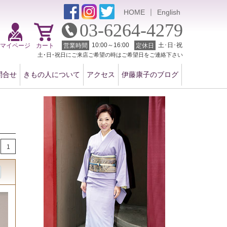
｜
HOME
English
03-6264-4279
10:00～16:00
土･日･祝
マイページ
カート
営業時間
定休日
土･日･祝日にご来店ご希望の時はご希望日をご連絡下さい
問合せ
きもの人について
アクセス
伊藤康子のブログ
1