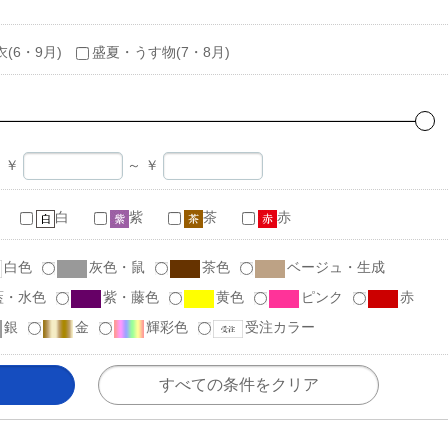
衣(6・9月)
盛夏・うす物(7・8月)
￥
～
￥
白
紫
茶
赤
白色
灰色・鼠
茶色
ベージュ・生成
藍・水色
紫・藤色
黄色
ピンク
赤
銀
金
輝彩色
受注カラー