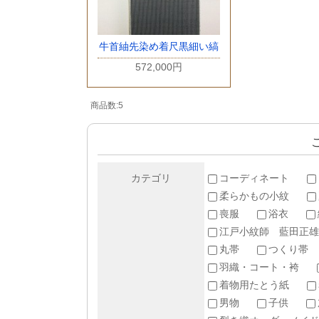
牛首紬先染め着尺黒細い縞
572,000円
商品数:5
カテゴリ
コーディネート
柔らかもの小紋
喪服
浴衣
江戸小紋師 藍田正雄
丸帯
つくり帯
羽織・コート・袴
着物用たとう紙
男物
子供