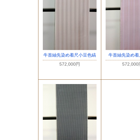
牛首紬先染め着尺小豆色縞
牛首紬先染め着
572,000円
572,00