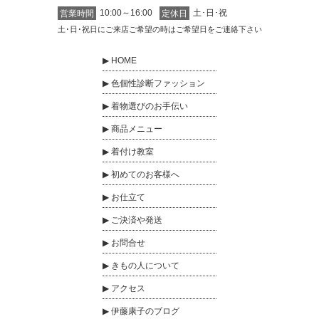
10:00～16:00
土･日･祝
営業時間
定休日
土･日･祝日にご来店ご希望の時はご希望日をご連絡下さい
HOME
色個性診断ファッション
着物選びのお手伝い
商品メニュー
着付け教室
初めてのお客様へ
お仕立て
ご決済や発送
お問合せ
きもの人について
アクセス
伊藤康子のブログ