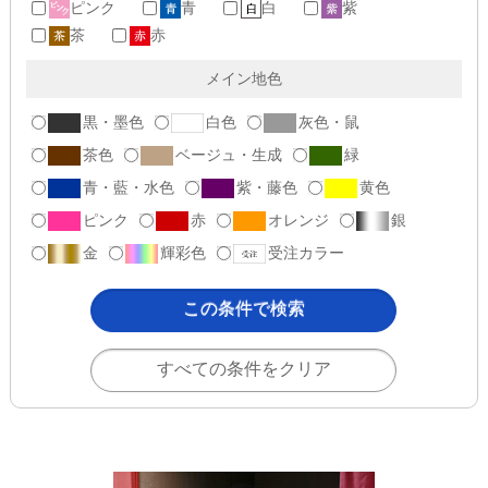
ピンク
青
白
紫
茶
赤
メイン地色
黒・墨色
白色
灰色・鼠
茶色
ベージュ・生成
緑
青・藍・水色
紫・藤色
黄色
ピンク
赤
オレンジ
銀
金
輝彩色
受注カラー