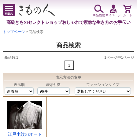
MENU
商品検索
マイページ
カート
高級きものセレクトショップ
おしゃれで素敵な生き方のお手伝い
トップページ
> 商品検索
商品検索
商品数:1
1ページ中1ページ
1
表示方法
の変更
表示順
表示件数
ファッションタイプ
江戸小紋のオート