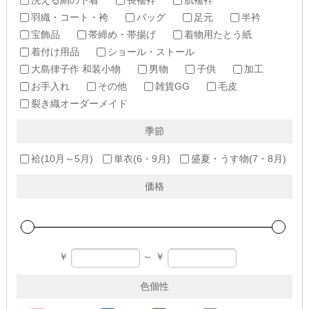
羽織・コート・袴
バッグ
足元
半衿
宝飾品
帯締め・帯揚げ
着物用たとう紙
着付け用品
ショール・ストール
大島律子作 和装小物
男物
子供
加工
お手入れ
その他
雑貨GG
毛皮
裂き織オーダーメイド
季節
袷(10月～5月)
単衣(6・9月)
盛夏・うす物(7・8月)
価格
￥
～
￥
色個性