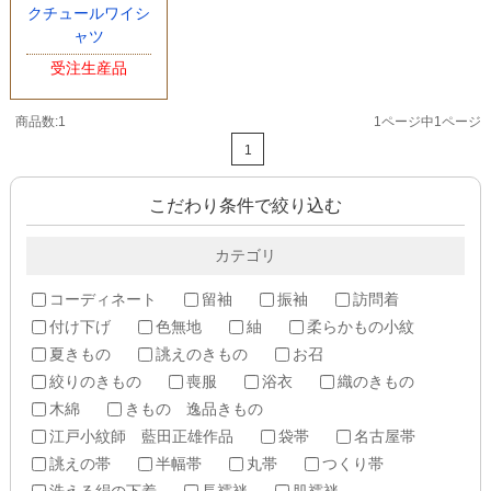
クチュールワイシ
ャツ
受注生産品
商品数:1
1ページ中1ページ
1
こだわり条件で絞り込む
カテゴリ
コーディネート
留袖
振袖
訪問着
付け下げ
色無地
紬
柔らかもの小紋
夏きもの
誂えのきもの
お召
絞りのきもの
喪服
浴衣
織のきもの
木綿
きもの 逸品きもの
江戸小紋師 藍田正雄作品
袋帯
名古屋帯
誂えの帯
半幅帯
丸帯
つくり帯
洗える絹の下着
長襦袢
肌襦袢