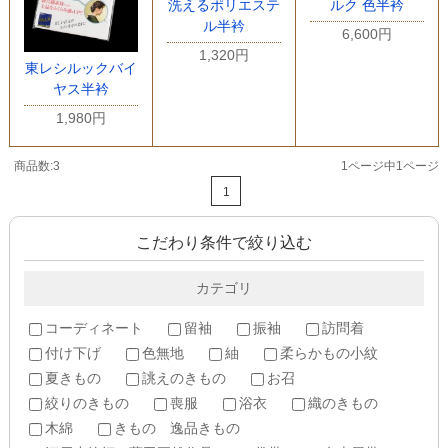
洗えるポリエステ
ルク 色半衿
ル半衿
6,600円
1,320円
東レシルックバイ
ヤス半衿
1,980円
商品数:3
1ページ中1ページ
1
こだわり条件で絞り込む
カテゴリ
コーディネート
留袖
振袖
訪問着
付け下げ
色無地
紬
柔らかもの小紋
夏きもの
誂えのきもの
お召
絞りのきもの
喪服
浴衣
織のきもの
木綿
きもの 逸品きもの