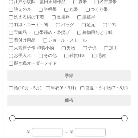
江戸小紋師 藍田正雄作品
袋帯
名古屋帯
誂えの帯
半幅帯
丸帯
つくり帯
洗える絹の下着
長襦袢
肌襦袢
羽織・コート・袴
バッグ
足元
半衿
宝飾品
帯締め・帯揚げ
着物用たとう紙
着付け用品
ショール・ストール
大島律子作 和装小物
男物
子供
加工
お手入れ
その他
雑貨GG
毛皮
裂き織オーダーメイド
季節
袷(10月～5月)
単衣(6・9月)
盛夏・うす物(7・8月)
価格
￥
～
￥