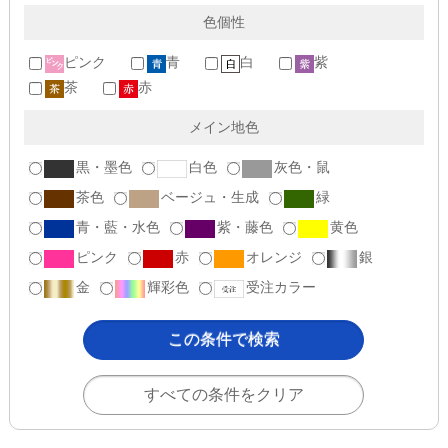
色個性
ピンク
青
白
紫
茶
赤
メイン地色
黒・墨色
白色
灰色・鼠
茶色
ベージュ・生成
緑
青・藍・水色
紫・藤色
黄色
ピンク
赤
オレンジ
銀
金
輝彩色
受注カラー