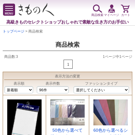
MENU
商品検索
マイページ
カート
高級きものセレクトショップ
おしゃれで素敵な生き方のお手伝い
トップページ
> 商品検索
商品検索
商品数:3
1ページ中1ページ
1
表示方法
の変更
表示順
表示件数
ファッションタイプ
50色から選べて
60色から選べるシ