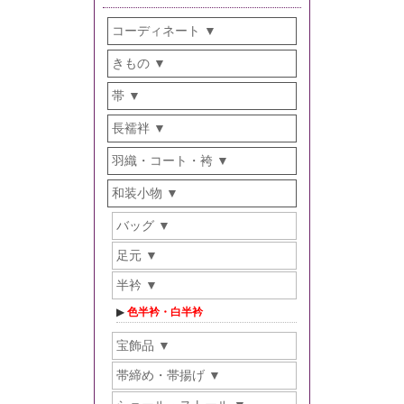
コーディネート
きもの
帯
長襦袢
羽織・コート・袴
和装小物
バッグ
足元
半衿
色半衿・白半衿
宝飾品
帯締め・帯揚げ