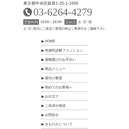
東京都中央区銀座1-25-1-1605
03-6264-4279
10:00～16:00
土･日･祝
営業時間
定休日
土･日･祝日にご来店ご希望の時はご希望日をご連絡下さい
HOME
色個性診断ファッション
着物選びのお手伝い
商品メニュー
着付け教室
初めてのお客様へ
お仕立て
ご決済や発送
お問合せ
きもの人について