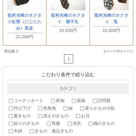
龍村光峰のネクタ
龍村光峰のネクタ
龍村光峰のネクタ
イ虹畳（にじたた
イ 獅子丸
イ 兎
み）黒金
16,500円
16,500円
22,000円
商品数:3
1ページ中1ページ
1
こだわり条件で絞り込む
カテゴリ
コーディネート
留袖
振袖
訪問着
付け下げ
色無地
紬
柔らかもの小紋
夏きもの
誂えのきもの
お召
絞りのきもの
喪服
浴衣
織のきもの
木綿
きもの 逸品きもの