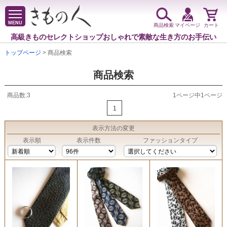
MENU
商品検索
マイページ
カート
高級きものセレクトショップ
おしゃれで素敵な生き方のお手伝い
トップページ
> 商品検索
商品検索
商品数:3
1ページ中1ページ
1
表示方法
の変更
表示順
表示件数
ファッションタイプ