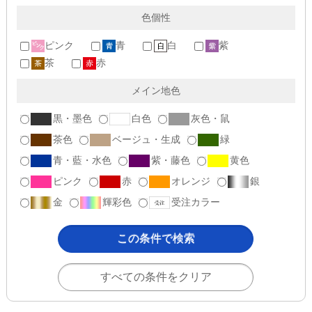
色個性
ピンク
青
白
紫
茶
赤
メイン地色
黒・墨色
白色
灰色・鼠
茶色
ベージュ・生成
緑
青・藍・水色
紫・藤色
黄色
ピンク
赤
オレンジ
銀
金
輝彩色
受注カラー