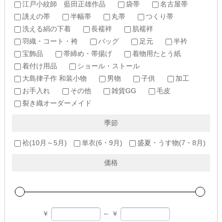
江戸小紋師 藍田正雄作品
袋帯
名古屋帯
誂えの帯
半幅帯
丸帯
つくり帯
洗える絹の下着
長襦袢
肌襦袢
羽織・コート・袴
バッグ
足元
半衿
宝飾品
帯締め・帯揚げ
着物用たとう紙
着付け用品
ショール・ストール
大島律子作 和装小物
男物
子供
加工
お手入れ
その他
雑貨GG
毛皮
裂き織オーダーメイド
季節
袷(10月～5月)
単衣(6・9月)
盛夏・うす物(7・8月)
価格
￥
～
￥