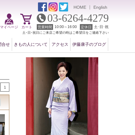
｜
HOME
English
03-6264-4279
10:00～16:00
土･日･祝
マイページ
カート
営業時間
定休日
土･日･祝日にご来店ご希望の時はご希望日をご連絡下さい
問合せ
きもの人について
アクセス
伊藤康子のブログ
1