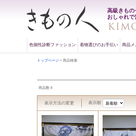
高級きもの
おしゃれで
色個性診断ファッション
着物選びのお手伝い
商品メ
トップページ
> 商品検索
商品数:4
表示順
表示方法
の変更