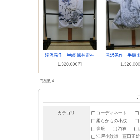
滝沢晃作 半纏 風神雷神
滝沢晃作 半纏 
1,320,000円
1,320,00
商品数:4
カテゴリ
コーディネート
柔らかもの小紋
喪服
浴衣
江戸小紋師 藍田正雄