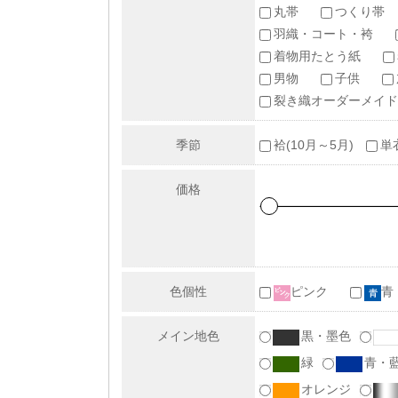
丸帯
つくり帯
羽織・コート・袴
着物用たとう紙
男物
子供
裂き織オーダーメイド
季節
袷(10月～5月)
単
価格
色個性
ピンク
青
メイン地色
黒・墨色
緑
青・
オレンジ