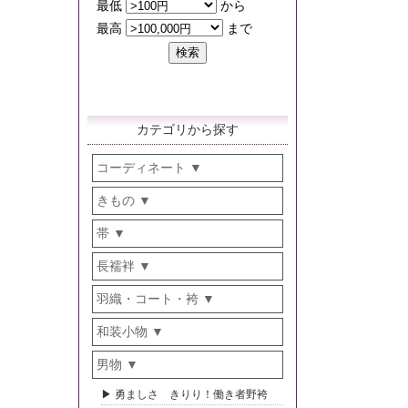
カテゴリから探す
コーディネート
きもの
帯
長襦袢
羽織・コート・袴
和装小物
男物
勇ましさ きりり！働き者野袴