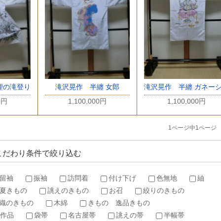
滝沢晃作 半纏 ガネー
鯉の滝登り
滝沢晃作 半纏 女郎
1,100,000円
0円
1,100,000円
1ページ中1ページ
こだわり条件で絞り込む
留袖
振袖
訪問着
付け下げ
色無地
紬
夏きもの
誂えのきもの
お召
絞りのきもの
織のきもの
木綿
きもの 逸品きもの
作品
袋帯
名古屋帯
誂えの帯
半幅帯