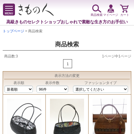
MENU
商品検索
マイページ
カート
高級きものセレクトショップ
おしゃれで素敵な生き方のお手伝い
トップページ
> 商品検索
商品検索
商品数:3
1ページ中1ページ
1
表示方法
の変更
表示順
表示件数
ファッションタイプ