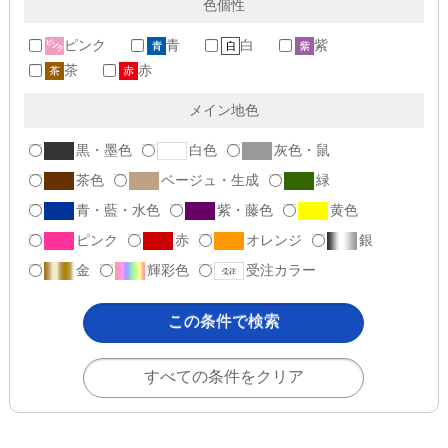
色個性
ピンク
青
白
紫
茶
赤
メイン地色
黒・墨色
白色
灰色・鼠
茶色
ベージュ・生成
緑
青・藍・水色
紫・藤色
黄色
ピンク
赤
オレンジ
銀
金
輝彩色
受注カラー