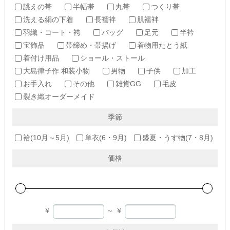
誂えの帯
半幅帯
丸帯
つくり帯
洗える絹の下着
長襦袢
肌襦袢
羽織・コート・袴
バッグ
足元
半衿
宝飾品
帯締め・帯揚げ
着物用たとう紙
着付け用品
ショール・ストール
大島律子作 和装小物
男物
子供
加工
お手入れ
その他
雑貨GG
毛皮
裂き織オーダーメイド
季節
袷(10月～5月)
単衣(6・9月)
盛夏・うす物(7・8月)
価格
￥
～
￥