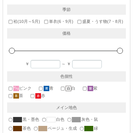
季節
袷(10月～5月)
単衣(6・9月)
盛夏・うす物(7・8月)
価格
￥
～
￥
色個性
ピンク
青
白
紫
茶
赤
メイン地色
黒・墨色
白色
灰色・鼠
茶色
ベージュ・生成
緑