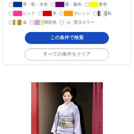
青・藍・水色
紫・藤色
黄色
ピンク
赤
オレンジ
銀
金
輝彩色
受注カラー