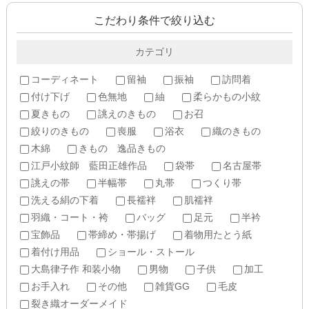
こだわり条件で絞り込む
カテゴリ
コーディネート
留袖
振袖
訪問着
付け下げ
色無地
紬
柔らかもの小紋
夏きもの
誂えのきもの
お召
絞りのきもの
喪服
浴衣
織のきもの
木綿
きもの 逸品きもの
江戸小紋師 藍田正雄作品
袋帯
名古屋帯
誂えの帯
半幅帯
丸帯
つくり帯
洗える絹の下着
長襦袢
肌襦袢
羽織・コート・袴
バッグ
足元
半衿
宝飾品
帯締め・帯揚げ
着物用たとう紙
着付け用品
ショール・ストール
大島律子作 和装小物
男物
子供
加工
お手入れ
その他
雑貨GG
毛皮
裂き織オーダーメイド