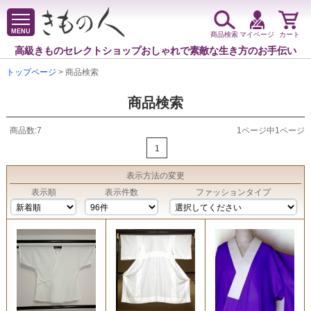
MENU
商品検索
マイページ
カート
高級きものセレクトショップ
おしゃれで素敵な生き方のお手伝い
トップページ
> 商品検索
商品検索
商品数:7
1ページ中1ページ
1
表示方法
の変更
表示順
表示件数
ファッションタイプ