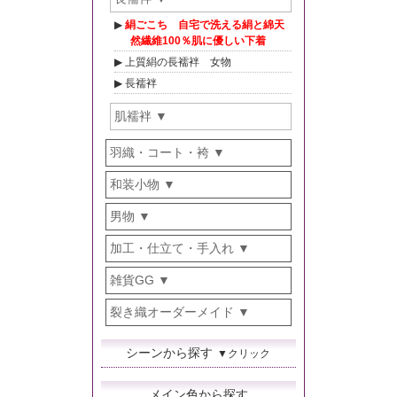
絹ごこち 自宅で洗える絹と綿天
然繊維100％肌に優しい下着
上質絹の長襦袢 女物
長襦袢
肌襦袢
羽織・コート・袴
和装小物
男物
加工・仕立て・手入れ
雑貨GG
裂き織オーダーメイド
シーンから探す
▼クリック
メイン色から探す