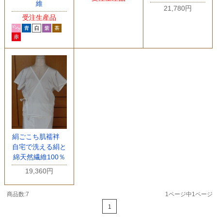
維
21,780円
受注生産品
絹ごこち肌襦袢
自宅で洗える絹と
綿天然繊維100％
19,360円
商品数:7
1ページ中1ページ
1