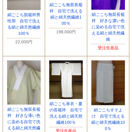
絹ごこち無双長襦
袢 自宅で洗える
絹ごこち無双長襦
絹ごこち肌襦袢男
絹と綿天然繊維1
袢 好きな濃い色
性用 自宅で洗え
00％
に染める自宅で洗
る絹と綿天然繊維
198,000円
える絹と綿天然繊
100％
維
22,000円
受注生産品
絹ごこち単衣・夏
絹ごこち無双長襦
絹ごこちすそよ
の長襦袢 自宅で
袢 好きな薄い色
け 自宅で洗える
洗える絹と綿天然
に染める自宅で洗
絹と綿天然繊維10
繊維100％
える絹と綿天然繊
0％
受注生産品