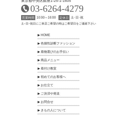
東京都中央区銀座1-25-1-1605
03-6264-4279
10:00～16:00
土･日･祝
営業時間
定休日
土･日･祝日にご来店ご希望の時はご希望日をご連絡下さい
HOME
色個性診断ファッション
着物選びのお手伝い
商品メニュー
着付け教室
初めてのお客様へ
お仕立て
ご決済や発送
お問合せ
きもの人について