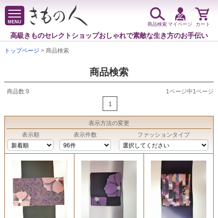
MENU
商品検索
マイページ
カート
高級きものセレクトショップ
おしゃれで素敵な生き方のお手伝い
トップページ
> 商品検索
商品検索
商品数:9
1ページ中1ページ
1
表示方法
の変更
表示順
表示件数
ファッションタイプ