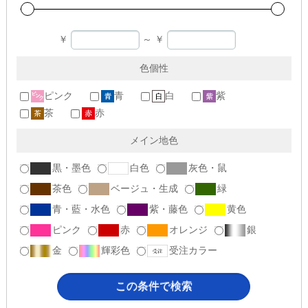
￥
～
￥
色個性
ピンク
青
白
紫
茶
赤
メイン地色
黒・墨色
白色
灰色・鼠
茶色
ベージュ・生成
緑
青・藍・水色
紫・藤色
黄色
ピンク
赤
オレンジ
銀
金
輝彩色
受注カラー