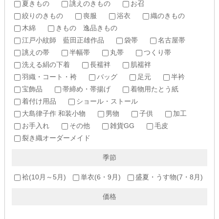
夏きもの
誂えのきもの
お召
絞りのきもの
喪服
浴衣
織のきもの
木綿
きもの 逸品きもの
江戸小紋師 藍田正雄作品
袋帯
名古屋帯
誂えの帯
半幅帯
丸帯
つくり帯
洗える絹の下着
長襦袢
肌襦袢
羽織・コート・袴
バッグ
足元
半衿
宝飾品
帯締め・帯揚げ
着物用たとう紙
着付け用品
ショール・ストール
大島律子作 和装小物
男物
子供
加工
お手入れ
その他
雑貨GG
毛皮
裂き織オーダーメイド
季節
袷(10月～5月)
単衣(6・9月)
盛夏・うす物(7・8月)
価格