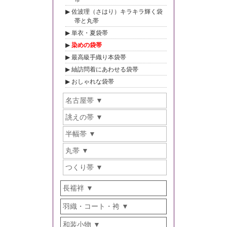
佐波理（さはり）キラキラ輝く袋
帯と丸帯
単衣・夏袋帯
染めの袋帯
最高級手織り本袋帯
紬訪問着にあわせる袋帯
おしゃれな袋帯
名古屋帯
誂えの帯
半幅帯
丸帯
つくり帯
長襦袢
羽織・コート・袴
和装小物