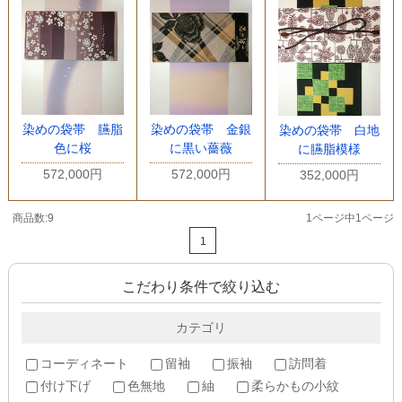
染めの袋帯 臙脂
染めの袋帯 金銀
染めの袋帯 白地
色に桜
に黒い薔薇
に臙脂模様
572,000円
572,000円
352,000円
商品数:9
1ページ中1ページ
1
こだわり条件で絞り込む
カテゴリ
コーディネート
留袖
振袖
訪問着
付け下げ
色無地
紬
柔らかもの小紋