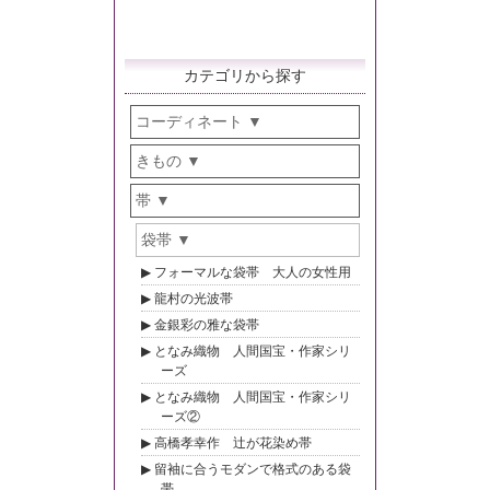
カテゴリから探す
コーディネート
きもの
帯
袋帯
フォーマルな袋帯 大人の女性用
龍村の光波帯
金銀彩の雅な袋帯
となみ織物 人間国宝・作家シリ
ーズ
となみ織物 人間国宝・作家シリ
ーズ②
高橋孝幸作 辻が花染め帯
留袖に合うモダンで格式のある袋
帯